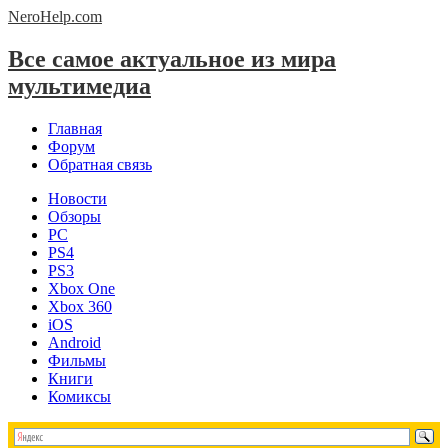
NeroHelp.
com
Все самое актуальное из мира
мультимедиа
Главная
Форум
Обратная связь
Новости
Обзоры
PC
PS4
PS3
Xbox One
Xbox 360
iOS
Android
Фильмы
Книги
Комиксы