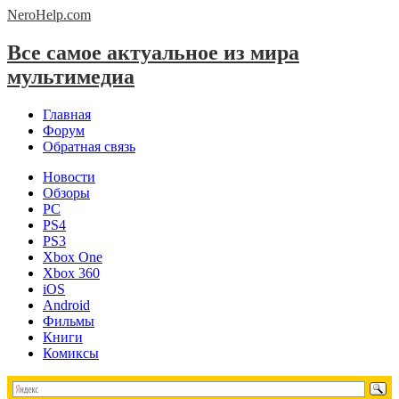
NeroHelp.
com
Все самое актуальное из мира
мультимедиа
Главная
Форум
Обратная связь
Новости
Обзоры
PC
PS4
PS3
Xbox One
Xbox 360
iOS
Android
Фильмы
Книги
Комиксы