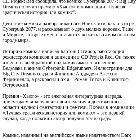
CD Projekt Red сообщила, что комикс Cyberpunk 2077: Big City
Dreams получил премию «Хьюго» в номинации "Лучшая
графическая история или комикс".
Действие комикса разворачивается в Найт-Сити, как и в игре
Cyberpunk 2077, и рассказывает о двух мелких воровах, Таше
и Миреке, которые вместе пытаются выжить в самом опасном
городе мира.
Историю комикса написал Бартош Штибор, работающий
режиссером комиксов и анимации в CD Projekt Red. Он также
известен своей работой над комиксами во вселенной
Ведьмака и аниме Cyberpunk: Edgerunners. Иллюстрации для
Big City Dreams создали Филиппе Андраде и Алессио
Фериниелло, а раскрасили их а – Роман Титов и Кшиштоф
Островский.
Премия «Хьюго» - это ежегодная литературная награда,
присуждаемая за лучшие произведения и достижения в
области научной фантастики и фэнтези. Победа в номинации
«Лучшая графическая история или комикс» – это первый
случай, когда польский автор получил эту награду.
Комикс, изданный на английском языке издательством Dark