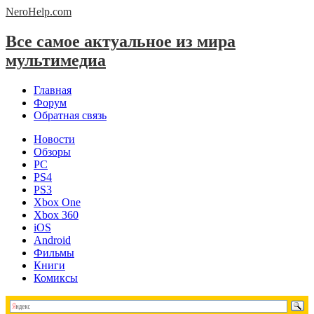
NeroHelp.
com
Все самое актуальное из мира
мультимедиа
Главная
Форум
Обратная связь
Новости
Обзоры
PC
PS4
PS3
Xbox One
Xbox 360
iOS
Android
Фильмы
Книги
Комиксы