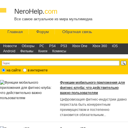
NeroHelp.
com
Все самое актуальное из мира мультимедиа
Главная
Форум
Обратная связь
Новости
Обзоры
PC
PS4
PS3
Xbox One
Xbox 360
iOS
Android
Фильмы
Книги
Комиксы
на сайте
в интернете
Функции мобильного приложения для
фитнес-клуба: что действительно
важно пользователям
Цифровизация фитнес-индустрии давно
перестала быть конкурентным
преимуществом и постепенно
становится обязательным
...