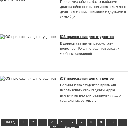
Программа обмена фотографиями
должна обеспечить пользователям легко
делиться своими снимками с друзьями и
семьей, а
...
iOS-приложения для студентов
В данной статье мы рассмотрим
полезное ПО для студентов высших
учебных заведений.
...
iOS-приложения для студентов
Большинство студентов привыкли
использовать свои гаджеты Apple
исключительно для развлечений: для
социальных сетей, в
...
Назад
1
2
3
4
5
6
7
8
9
10
...
25
Далее