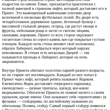
подросток по имени Томас, просыпается практически с
полной амнезией в странном лифте, который доставляет его в
Приют. Это вымощенный каменными плитами двор
величиной в несколько футбольных полей. Во дворе есть
четырёхэтажное деревянное здание, бетонный бункер с
массивной стальной дверью, огород, где растут овощи и
фрукты, небольшая роща и загон со скотом: овцами,
свиньями, коровами. Приют со всех сторон окружают
гигантские стены из серого камня, кое-где покрытые густым
плющом. Каждую ночь стены меняют своё положение,
образуя Лабиринт, выбраться через который наружу
невозможно. В стенах есть несколько Дверей — так
называются проходы в Лабиринт, которые на ночь
закрываются.
Внутри Приюта обитают полсотни парней разного возраста,
но не старше лет восемнадцати. Каждый из них попал в
Приют через лифт, который ребята называют Ящиком.
Ежемесячно Ящик доставляет очередного парнишку,
еженедельно — разные припасы, одежду, кое-какие
медикаменты. Обитатели Приюта не помнят ничего о своём
прошлом, кроме имени. Они называют себя «приютелями» (в
фильмах — глэйдерами, по английскому названию их
обиталища: Поляна, глэйд). Самый первый глэйдер появился