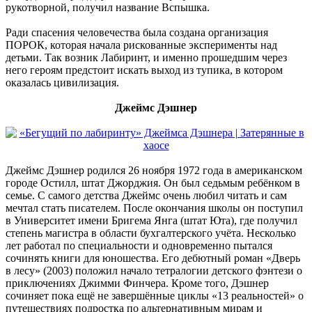
рукотворной, получил название Вспышка.
Ради спасения человечества была создана организация
ПОРОК, которая начала рискованные эксперименты над
детьми. Так возник Лабиринт, и именно прошедшим через
него героям предстоит искать выход из тупика, в котором
оказалась цивилизация.
Джеймс Дэшнер
Джеймс Дэшнер родился 26 ноября 1972 года в американском
городе Остилл, штат Джорджия. Он был седьмым ребёнком в
семье. С самого детства Джеймс очень любил читать и сам
мечтал стать писателем. После окончания школы он поступил
в Университет имени Бригема Янга (штат Юта), где получил
степень магистра в области бухгалтерского учёта. Несколько
лет работал по специальности и одновременно пытался
сочинять книги для юношества. Его дебютный роман «Дверь
в лесу» (2003) положил начало тетралогии детского фэнтези о
приключениях Джимми Финчера. Кроме того, Дэшнер
сочиняет пока ещё не завершённые циклы «13 реальностей» о
путешествиях подростка по альтернативным мирам и