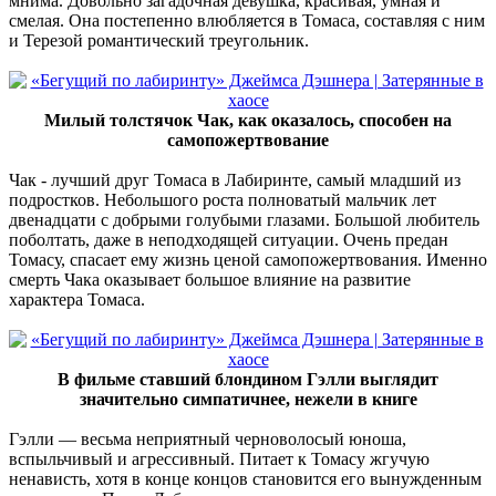
мнима. Довольно загадочная девушка, красивая, умная и
смелая. Она постепенно влюбляется в Томаса, составляя с ним
и Терезой романтический треугольник.
Милый толстячок Чак, как оказалось, способен на
самопожертвование
Чак - лучший друг Томаса в Лабиринте, самый младший из
подростков. Небольшого роста полноватый мальчик лет
двенадцати с добрыми голубыми глазами. Большой любитель
поболтать, даже в неподходящей ситуации. Очень предан
Томасу, спасает ему жизнь ценой самопожертвования. Именно
смерть Чака оказывает большое влияние на развитие
характера Томаса.
В фильме ставший блондином Гэлли выглядит
значительно симпатичнее, нежели в книге
Гэлли — весьма неприятный черноволосый юноша,
вспыльчивый и агрессивный. Питает к Томасу жгучую
ненависть, хотя в конце концов становится его вынужденным