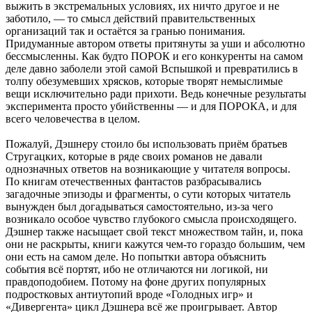
выжить в экстремальных условиях, их ничто другое и не
заботило, — то смысл действий правительственных
организаций так и остаётся за гранью понимания.
Придуманные автором ответы притянуты за уши и абсолютно
бессмысленны. Как будто ПОРОК и его конкуренты на самом
деле давно заболели этой самой Вспышкой и превратились в
толпу обезумевших хрясков, которые творят немыслимые
вещи исключительно ради прихоти. Ведь конечные результаты
эксперимента просто убийственны — и для ПОРОКА, и для
всего человечества в целом.
Пожалуй, Дэшнеру стоило бы использовать приём братьев
Стругацких, которые в ряде своих романов не давали
однозначных ответов на возникающие у читателя вопросы.
По книгам отечественных фантастов разбрасывались
загадочные эпизоды и фрагменты, о сути которых читатель
вынужден был догадываться самостоятельно, из-за чего
возникало особое чувство глубокого смысла происходящего.
Дэшнер также насыщает свой текст множеством тайн, и, пока
они не раскрыты, книги кажутся чем-то гораздо большим, чем
они есть на самом деле. Но попытки автора объяснить
события всё портят, ибо не отличаются ни логикой, ни
правдоподобием. Потому на фоне других популярных
подростковых антиутопий вроде «Голодных игр» и
«Дивергента» цикл Дэшнера всё же проигрывает. Автор