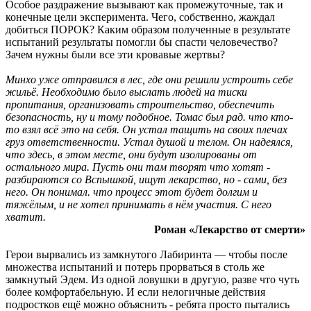
Особое раздражение вызывают как промежуточные, так и
конечные цели эксперимента. Чего, собственно, жаждал
добиться ПОРОК? Каким образом полученные в результате
испытаний результаты помогли бы спасти человечество?
Зачем нужны были все эти кровавые жертвы?
Минхо уже отправился в лес, где они решили устроить себе
жильё. Необходимо было выслать людей на тиски
пропитания, организовать строительство, обеспечить
безопасность, ну и тому подобное. Томас был рад. что кто-
то взял всё это на себя. Он устал тащить на своих плечах
груз ответственности. Устал душой и телом. Он надеялся,
что здесь, в этом месте, они будут изолированы от
остального мира. Пусть они там творят что хотят -
разбираются со Вспышкой, ищут лекарство, но - сами, без
него. Он понимал. что процесс этот будет долгим и
тяжёлым, и не хотел принимать в нём участия. С него
хватит.
Роман «Лекарство от смерти»
Герои вырвались из замкнутого Лабиринта — чтобы после
множества испытаний и потерь прорваться в столь же
замкнутый Эдем. Из одной ловушки в другую, разве что чуть
более комфортабельную. И если нелогичные действия
подростков ещё можно объяснить - ребята просто пытались