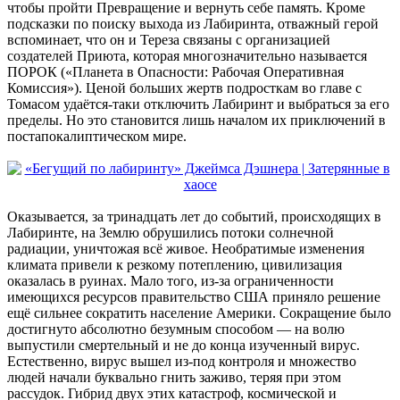
чтобы пройти Превращение и вернуть себе память. Кроме
подсказки по поиску выхода из Лабиринта, отважный герой
вспоминает, что он и Тереза связаны с организацией
создателей Приюта, которая многозначительно называется
ПОРОК («Планета в Опасности: Рабочая Оперативная
Комиссия»). Ценой больших жертв подросткам во главе с
Томасом удаётся-таки отключить Лабиринт и выбраться за его
пределы. Но это становится лишь началом их приключений в
постапокалиптическом мире.
Оказывается, за тринадцать лет до событий, происходящих в
Лабиринте, на Землю обрушились потоки солнечной
радиации, уничтожая всё живое. Необратимые изменения
климата привели к резкому потеплению, цивилизация
оказалась в руинах. Мало того, из-за ограниченности
имеющихся ресурсов правительство США приняло решение
ещё сильнее сократить население Америки. Сокращение было
достигнуто абсолютно безумным способом — на волю
выпустили смертельный и не до конца изученный вирус.
Естественно, вирус вышел из-под контроля и множество
людей начали буквально гнить заживо, теряя при этом
рассудок. Гибрид двух этих катастроф, космической и