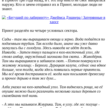
в Приюте три года назад, и с тех пор никто не смог выбраться
наружу. Кто и зачем отправил их в Приют, молодые люди не
знают.
Приют разделён на четыре условных сектора.
Сады - там мы выращиваем овощи и зерно. Вода подаётся по
подземным трубам. Так всегда было, иначе мы уже давно
загнулись бы с голодухи. Здесь никогда не идёт дождь.
Никогда. - Затем ткнул пальцем в юго-восточный угол, где
стоял амбар, окружённый загонами для скота. - Живодёрня.
Там мы выращиваем и забиваем скот. - Потом повернулся к
жалкому жилищу. - Берлога. Дурацкая халупа, сейчас она вдвое
больше, чем тогда, когда здесь появились первые приютели.
Мы всё время достраиваем её. когда нам посылают древесину
и прочее дерьмо в том же духе...
Алби указал на юго-западный угол. Там виднелась роща, на её
опушке можно было различить несколько хилых деревьев со
скамейками под ними.
- А это мы называем Жмурики. Там, в углу. где лес погуще -