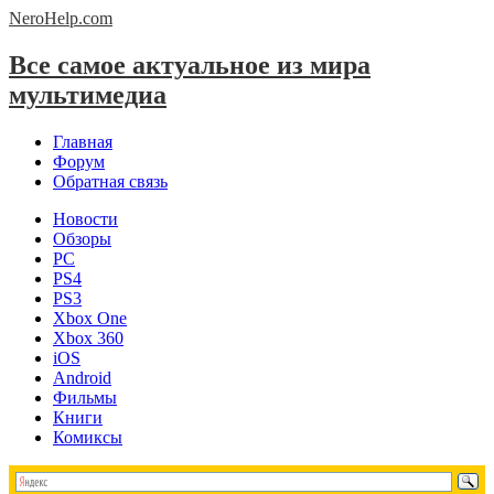
NeroHelp.
com
Все самое актуальное из мира
мультимедиа
Главная
Форум
Обратная связь
Новости
Обзоры
PC
PS4
PS3
Xbox One
Xbox 360
iOS
Android
Фильмы
Книги
Комиксы