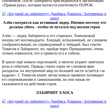
союзником. После Лабиринта присоединился к организации
«Правая рука», которая пытается уничтожить ПОРОК.
Алби смотрится как истинный лидер. Именно поэтому его
должны убить - чтобы не путался под ногами героя
Алби — лидер Лабиринта и его старожил. Темнокожий
юноша лет восемнадцати. Хмурый, вспыльчивый, не слишком
сообразительный, но справедливый и твёрдый. Был спасён
Томасом в Лабиринте, но, пройдя через Превращение, очень
сильно изменился, что и привело его к гибели.
В цикле ещё немало персонажей, и многие играют заметную
роль в событиях. Правда, герои серии не слишком ярко
раскрыты: их внутренний мир по большей части остаётся «за
кадром». С Томасом иначе: автор немало времени посвящает
его переживаниям и самокопаниям, но они никак не
сказываются на действиях героя.
ЛАБИРИНТ ХАОСА