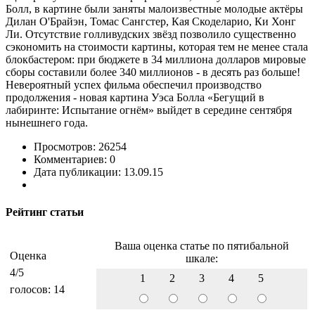
Болл, в картине были заняты малоизвестные молодые актёры
Дилан О'Брайэн, Томас Сангстер, Кая Скоделарио, Ки Хонг
Ли. Отсутствие голливудских звёзд позволило существенно
сэкономить на стоимости картины, которая тем не менее стала
блокбастером: при бюджете в 34 миллиона долларов мировые
сборы составили более 340 миллионов - в десять раз больше!
Невероятный успех фильма обеспечил производство
продолжения - новая картина Уэса Болла «Бегущий в
лабиринте: Испытание огнём» выйдет в середине сентября
нынешнего года.
Просмотров: 26254
Комментариев: 0
Дата публикации: 13.09.15
Рейтинг статьи
Ваша оценка статье по пятибальной
Оценка
шкале:
4
/5
1
2
3
4
5
голосов:
14