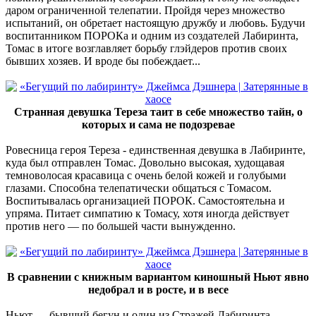
даром ограниченной телепатии. Пройдя через множество
испытаний, он обретает настоящую дружбу и любовь. Будучи
воспитанником ПОРОКа и одним из создателей Лабиринта,
Томас в итоге возглавляет борьбу глэйдеров против своих
бывших хозяев. И вроде бы побеждает...
Странная девушка Тереза таит в себе множество тайн, о
которых и сама не подозревае
Ровесница героя Тереза - единственная девушка в Лабиринте,
куда был отправлен Томас. Довольно высокая, худощавая
темноволосая красавица с очень белой кожей и голубыми
глазами. Способна телепатически общаться с Томасом.
Воспитывалась организацией ПОРОК. Самостоятельна и
упряма. Питает симпатию к Томасу, хотя иногда действует
против него — по большей части вынужденно.
В сравнении с книжным вариантом киношный Ньют явно
недобрал и в росте, и в весе
Ньют — бывший бегун и один из Стражей Лабиринта,