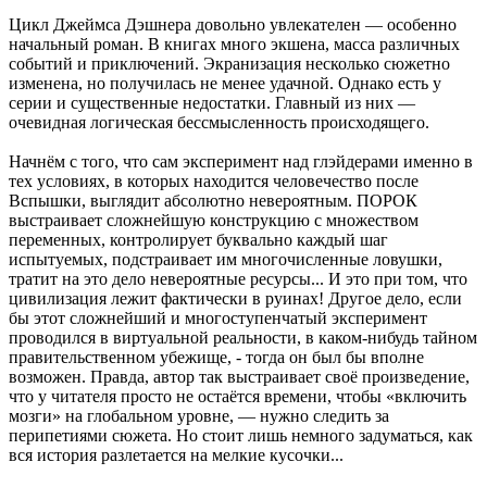
Цикл Джеймса Дэшнера довольно увлекателен — особенно
начальный роман. В книгах много экшена, масса различных
событий и приключений. Экранизация несколько сюжетно
изменена, но получилась не менее удачной. Однако есть у
серии и существенные недостатки. Главный из них —
очевидная логическая бессмысленность происходящего.
Начнём с того, что сам эксперимент над глэйдерами именно в
тех условиях, в которых находится человечество после
Вспышки, выглядит абсолютно невероятным. ПОРОК
выстраивает сложнейшую конструкцию с множеством
переменных, контролирует буквально каждый шаг
испытуемых, подстраивает им многочисленные ловушки,
тратит на это дело невероятные ресурсы... И это при том, что
цивилизация лежит фактически в руинах! Другое дело, если
бы этот сложнейший и многоступенчатый эксперимент
проводился в виртуальной реальности, в каком-нибудь тайном
правительственном убежище, - тогда он был бы вполне
возможен. Правда, автор так выстраивает своё произведение,
что у читателя просто не остаётся времени, чтобы «включить
мозги» на глобальном уровне, — нужно следить за
перипетиями сюжета. Но стоит лишь немного задуматься, как
вся история разлетается на мелкие кусочки...