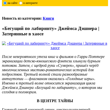
на сайте
в интернете
Новость из категории:
Книги
«Бегущий по лабиринту» Джеймса Дэшнера |
Затерянные в хаосе
После невероятного утеха книг и фильмов о Гарри Поттере
экранизации детско-юношеского фэнтези хлынули бурным
потоком. Затем, с щедрой руки «Сумерек», пришёл черёд
многочисленных мистико-романтических историй для
подростков. Третьей волной стали разнообразные
антиутопии — флагманом оказались «Голодные игры».
Именно к третьей волне относится экранизация цикла
Джеймса Дэшнера «Бегущий по лабиринту», о котором мы
сегодня и поговорим.
В ЦЕНТРЕ ТАЙНЫ
Главный герой книжной серии, шестнадцатилетний