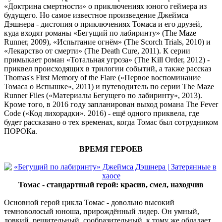
«Доктрина смертности» о приключениях юного геймера из
будущего. Но самое известное произведение Джеймса
Дэшнера - дистопия о приключениях Томаса и его друзей,
куда входят романы «Бегущий по лабиринту» (The Maze
Runner, 2009), «Испытание огнём» (The Scorch Trials, 2010) и
«Лекарство от смерти» (The Death Cure, 2011). К серии
примыкает роман «Тотальная угроза» (The Kill Order, 2012) -
приквел происходящих в трилогии событий, а также рассказ
Thomas's First Memory of the Flare («Первое воспоминание
Томаса о Вспышке», 2011) и путеводитель по серии The Maze
Runner Files («Материалы Бегущего по лабиринту», 2013).
Кроме того, в 2016 году запланирован выход романа The Fever
Code («Код лихорадки». 2016) - ещё одного приквела, где
будет рассказано о тех временах, когда Томас был сотрудником
ПОРОКа.
ВРЕМЯ ГЕРОЕВ
Томас - стандартный герой: красив, смел, находчив
Основной герой цикла Томас - довольно высокий
темноволосый юноша, прирождённый лидер. Он умный,
ловкий, решительный, сообразительный, к тому же обладает