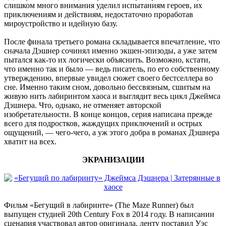
слишком много внимания уделил испытаниям героев, их
приключениям и действиям, недостаточно проработав
мироустройство и идейную базу.
После финала третьего романа складывается впечатление, что
сначала Дэшнер сочинял именно экшен-эпизоды, а уже затем
пытался как-то их логически объяснить. Возможно, кстати,
что именно так и было — ведь писатель, по его собственному
утверждению, впервые увидел сюжет своего бестселлера во
сне. Именно таким сном, довольно бессвязным, сшитым на
живую нить лабиринтом хаоса и выглядит весь цикл Джеймса
Дэшнера. Что, однако, не отменяет авторской
изобретательности. В конце концов, серия написана прежде
всего для подростков, жаждущих приключений и острых
ощущений, — чего-чего, а уж этого добра в романах Дэшнера
хватит на всех.
ЭКРАНИЗАЦИИ
Фильм «Бегущий в лабиринте» (The Maze Runner) был
выпущен студией 20th Century Fox в 2014 году. В написании
сценария участвовал автор оригинала, ленту поставил Уэс