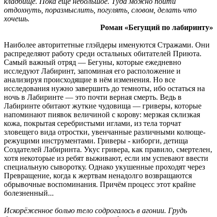
кладбище. Пока еще небольшое. Туда можно пойти
отдохнуть, поразмыслить, погулять, словом, делать что
хочешь.
Роман «Бегущий по лабиринту»
Наиболее авторитетные глэйдеры именуются Стражами. Они
распределяют работу среди остальных обитателей Приюта.
Самый важный отряд — Бегуны, которые ежедневно
исследуют Лабиринт, запоминая его расположение и
анализируя происходящие в нём изменения. Но все
исследования нужно завершить до темноты, ибо остаться на
ночь в Лабиринте — это почти верная смерть. Ведь в
Лабиринте обитают жуткие чудовища — гриверы, которые
напоминают пиявок величиной с корову: мерзкая склизкая
кожа, покрытая серебристыми иглами, из тела торчат
зловещего вида отростки, увенчанные различными колюще-
режущими инструментами. Гриверы - киборги, детища
Создателей Лабиринта. Укус гривера, как правило, смертелен,
хотя некоторые из ребят выживают, если им успевают ввести
специальную сыворотку. Однако укушенные проходят через
Превращение, когда к жертвам ненадолго возвращаются
обрывочные воспоминания. Причём процесс этот крайне
болезненный...
Искорёженное болью тело содрогалось в агонии. Грудь