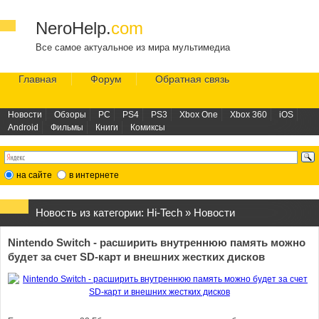
NeroHelp.
com
Все самое актуальное из мира мультимедиа
Главная
Форум
Обратная связь
Новости
Обзоры
PC
PS4
PS3
Xbox One
Xbox 360
iOS
Android
Фильмы
Книги
Комиксы
на сайте
в интернете
Новость из категории:
Hi-Tech
»
Новости
Nintendo Switch - расширить внутреннюю память можно
будет за счет SD-карт и внешних жестких дисков