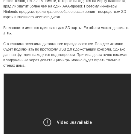
Естественно, тех 32 Гб памяти, которые находятся на борту планшета,
вряд ли хватит более чем на один AAA-проект. Поэтому инженеры
Nintendo предусмотрели два способа ее расширения - посредством SD-
карты и внешнего жесткого диска.
В планшете имеется один слот для SD-карты. Ее объем может достигать
2 ТБ
.
С внешними жесткими дисками все гораздо сложнее. По идее их моно
будет подключать по протоколу USB 2.0 к док-станции консоли. Однако
данная функция находится под вопросом. Причина достаточно весомая:
в загруженные через док-станцию игры можно будет играть только в
стенах дома.