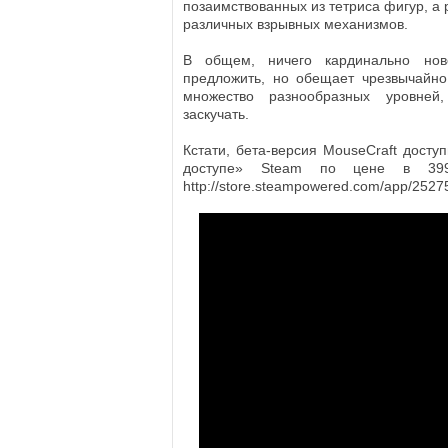
позаимствованных из тетриса фигур, а
различных взрывных механизмов.
В общем, ничего кардинально но
предложить, но обещает чрезвычайно
множество разнообразных уровне
заскучать.
Кстати, бета-версия MouseCraft досту
доступе» Steam по цене в 39
http://store.steampowered.com/app/25275