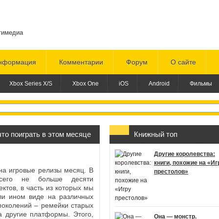
тимедиа
нформация
Комментарии
Форум
О сайте
Xbox Series X/S
Xbox One
iOS
Android
Фильмы
что поиграть в этом месяце
Книжный топ
Другие королевства:
книги, похожие на «Иг
на игровые релизы месяц. В
престолов»
сего не больше десяти
тов, в часть из которых мы
ли ином виде на различных
поколений – ремейки старых
а другие платформы. Этого,
Она — монстр.