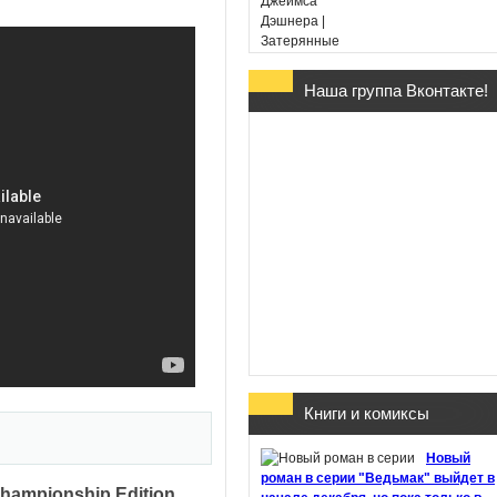
Наша группа Вконтакте!
Гарри Поттер и Дары
Смерти - Дж. К. Ролин
(в переводе Марии
Спивак)
Хроники Этории. Тени
прошлого - Михаил
Костин
Книги и комиксы
Здесь обитают
Новый
призраки - Джон Бойн
роман в серии "Ведьмак" выйдет в
Championship Edition