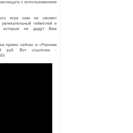
 расчищать с использованием
Assassin’s Creed
Шведский режиссе
Йохан Ренк, получивший премию
«Эмми» за работу над мини-сериал
вого игра нам не сможет
«Чернобыль», пополнил команду...
 увлекательный геймплей и
й, которые не дадут Вам
пна прямо сейчас в «Раннем
Стали известны детали сериала
9 pуб. Вот ссылочка -
Netflix по вселенной Assassin's Cr
0/.
В средствах массовой информации
появляется все больше сведений о
готовящемся сериале по мотивам
игровой франшизы...
Netflix анонсировал второй сезон
анимационного сериала Splinter Cel
Deathwatch
Стриминговый сервис
Netflix официально подтвердил
производство второго сезона
анимационного сериала Splinter Cell:.