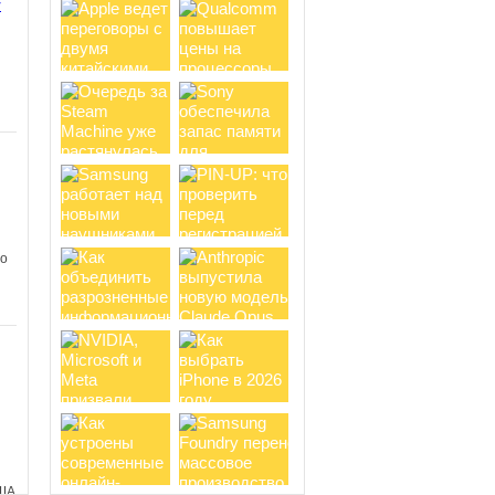
y
ом
Новый хит от Netflix:
анимационный сериал Terminator
Zero получает восторженные
отзывы зрителей
Несколько дней
назад на стриминговом сервисе
Netflix состоялась премьера
анимационного сериала Terminator
Zero от...
и
 о
в
о
Вселенная Cyberpunk 2077
обзаведется анимационными
проектами, но ждать второй сезон
Edgerunners не стоит
В сентябре
2022 года на Netflix вышел аниме-
сериал Cyberpunk: Edgerunners,
получивший 100% свежести от
критиков и 95%...
ША