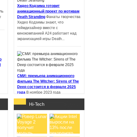
Хидео Кодзима готовит
ль
анимационный проект по мотивам
у
Death Stranding
Фанаты творчества
PIN-UP: что
Хидео Кодзимы знают, что
проверить перед
геймдизайнер вместе с
регистрацией и
кинокомпанией A24 работает над
первым депоз ...
экранизацией игры Death...
ю
d
Samsung работает
над новыми
СМИ: премьера анимационного
наушниками Galaxy
фильма The Witcher: Sirens of The
Buds с не ...
Deep состоится в феврале 2025
года
В ноябре 2023 года
стриминговый сервис Netflix
анонсировал анимационный фильм
Hi-Tech
"Ведьмак: Сирены глубин" (The
Witcher:...
о