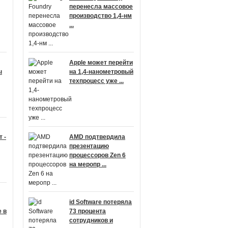
перенесла массовое
производство 1,4-нм
...
Apple может перейти
ы
на 1,4-нанометровый
техпроцесс уже ...
 -
AMD подтвердила
презентацию
процессоров Zen 6
на меропр ...
id Software потеряла
 в
73 процента
сотрудников и