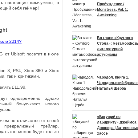
сть настоящие жемчужины, в
Пробуждение /
ающий себя геймер!
Monstress, Vol. 1:
Awakening
ight
Во главе «Круглого
Стола»: метаморфоз
литературной
 от Ubisoft посетит в июле
артурианы
ion 3, PS4, Xbox 360 и Xbox
и, так и критиками.
Чародол. Книга 1.
Чародольский браслет
влять £11.99.
Наталья Щерба
дут одновременно, однако
ьный бонус-квест, нового
ушек.
«Бегущий по
ничем не отличается от своей
лабиринту» Джеймса
предрелизный трейлер,
Дэшнера | Затерянные
дать это можно будет только
хаосе