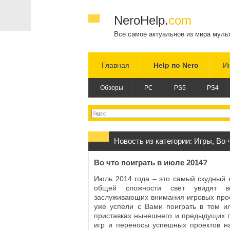
NeroHelp.
com
Все самое актуальное из мира муль
Главная
Help по Nero
И
Обзоры
PC
PS5
PS4
Новость из категории:
Игры
,
Во 
Во что поиграть в июле 2014?
Июль 2014 года – это самый скудный 
общей сложности свет увидят в
заслуживающих внимания игровых проек
уже успели с Вами поиграть в том и
приставках нынешнего и предыдущих 
игр и переносы успешных проектов н