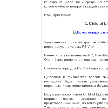
конечно же, мало, но и среди них е
которые обязан поиграть каждый уваж
Итак, приступим!
1. Child of L
Удивительная по своей красоте 2D-RPG
портативную приставку PS Vita!
Ранее игра уже вышла на PC, PlayStat
One и была тепло встречена как игрокам
Стоимость игры для PS Vita будет соста
Цифровая и физическая версии вый
последняя будет иметь дополнител
персонажа и пак коллекционных бездел
Визуально портативная Child of Light 
старшей сестры, взгляните на 
представленный ниже, но точно утверж
2 июля, когда игра поступит в продажу!