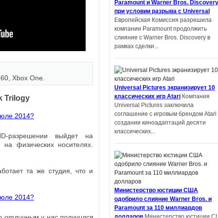
Paramount и Warner Bros. Discover
университета Шэнь Ян получил
при условии разрыва с Universal
престижную награду на литературн
Европейская Комиссия разрешила
конкурсе в Китае. Но оказалось,...
компании Paramount продолжить
слияние с Warner Bros. Discovery в
рамках сделки...
360, Xbox One.
Автор фанфиков по «Властелину
Universal Pictures экранизирует 10
колец» подал в суд на Amazon и
классических игр Atari
Компания
k Trilogy
теперь должен выплатить компани
Universal Pictures заключила
$134 тысяч
Деметрий Полихрон,
соглашение с игровым брендом Atari
обвинивший Amazon и Tolkien Estate 
создании киноадаптаций десяти
том, что компании украли идеи из ег
классических...
фанфика по «Властелину...
HD-разрешении выйдет на
и на физических носителях.
ботает та же студия, что и
Apple экранизирует серию научно-
Министерство юстиции США
фантастических книг «Дневники
одобрило слияние Warner Bros. и
Киллербота»
Apple работает над
Paramount за 110 миллиардов
экранизацией отмеченных премией
о отличным у нас получился
долларов
Министерство юстиции С