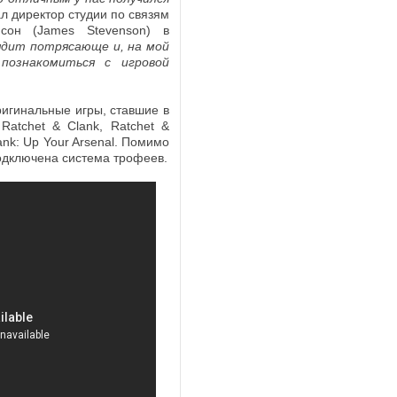
Хьюго научно-фантастических книг
ал директор студии по связям
завершило антимонопольное
Марты Уэллс «Дневники
сон (James Stevenson) в
расследование в отношении
Киллербота»....
ядит потрясающе и, на мой
приобретения компанией Paramount
 познакомиться с игровой
Skydance...
ригинальные игры, ставшие в
Ratchet & Clank, Ratchet &
Анджей Сапковский выпустит нов
ank: Up Your Arsenal. Помимо
книгу о Ведьмаке в следующем го
Постапокалиптическая игра Atomfal
подключена система трофеев.
Автор «Ведьмака» Анджей Сапковск
получит телевизионную адаптаци
поделился со своими поклонниками
Студия Rebellion, создавшая игру
информацией о том, когда можно
Atomfall, совместно с продюсерской
ожидать выход его...
компанией Two Brothers Pictures сни
сериал по...
Комикс по вселенной Cyberpunk 20
получил премию «Хьюго»
CD Projek
Red сообщила, что комикс Cyberpunk
Стали известны дата премьеры и
2077: Big City Dreams получил прем
актерский состав фильма по моти
«Хьюго» в номинации "Лучшая...
Elden Ring
Киностудия A24 раскрыл
важные подробности об экранизаци
феноменально популярной