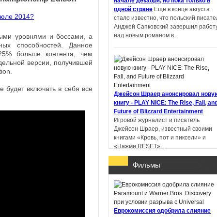
начале декабря, но пока только в
одной стране
Еще в конце августа
стало известно, что польский писате
Пандемониум. Город
Анджей Сапковский завершил работ
тёмных секретов -
над новым романом в...
ыми уровнями и боссами, а
Евгений Гаглоев
ных способностей. Данное
25% больше контента, чем
тдельной версии, получившей
ion.
же будет включать в себя все
Ученик рейнджера.
Джейсон Шраер анонсировал нову
Руины Горлана - Джон
книгу - PLAY NICE: The Rise, Fall, an
Фланаган
Future of Blizzard Entertainment
Игровой журналист и писатель
Джейсон Шраер, известный своими
книгами «Кровь, пот и пиксели» и
«Нажми RESET»,...
Фильмы
В Китае литературную премию
получил роман, написанный с
Еврокомиссия одобрила слияние
помощью ИИ
Профессор Пекинског