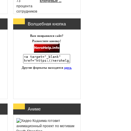
ключевые ...
Волшебная кнопка
г
Microsoft
Вам понравился сайт?
анонсировала новые
Разместите кнопку!
игры в Xbox Game
Pass на п ...
Другие форматы находятся
здесь
id Software работает
над новой частью
DOOM
Глава Xbox
Аниме
представила план
восстановления
бизнеса посл ...