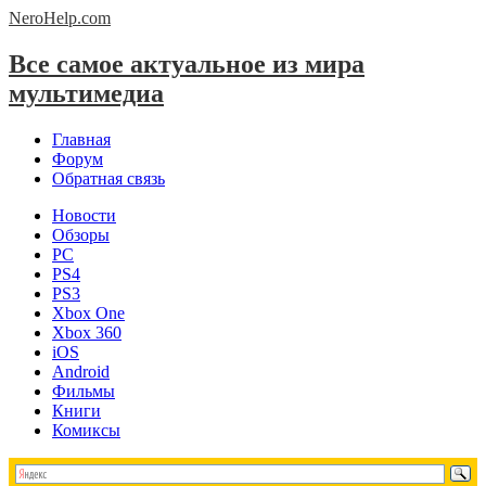
NeroHelp.
com
Все самое актуальное из мира
мультимедиа
Главная
Форум
Обратная связь
Новости
Обзоры
PC
PS4
PS3
Xbox One
Xbox 360
iOS
Android
Фильмы
Книги
Комиксы