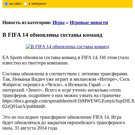
на сайте
в интернете
Новость из категории:
Игры
»
Игровые новости
В FIFA 14 обновлены составы команд
EA Sports обновила составы команд в FIFA 14. Об этом стало
известно из твиттера компании.
Составы обновлены в соответствии с летними трансферами.
Так, Неманья Видич уже играет в миланском «Интере», Сеск
Фабрегас перешел в «Челси», а Иезекиль Гарай — в
питерский «Зенит». Всего в игре учтено несколько сотен
трансферов, подробнее о них можно узнать на страничке
https://docs.google.com/spreadsheets/d/1bMWEWGEonyicSupD
02zQ91azA/pubhtml#.
Это не последнее трансферное обновление FIFA 14. Игра
будет обновляться до закрытия европейского трансферного
окна, 31 августа 2014 года.