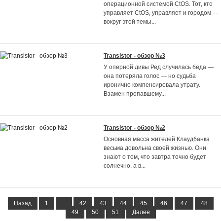
операционной системой CtOS. Тот, кто
управляет CtOS, управляет и городом —
вокруг этой темы
...
Transistor - обзор №3
У оперной дивы Ред случилась беда —
она потеряла голос — но судьба
иронично компенсировала утрату.
Взамен пропавшему
...
Transistor - обзор №2
Основная масса жителей Клаудбанка
весьма довольна своей жизнью. Они
знают о том, что завтра точно будет
солнечно, а в
...
Назад
1
...
42
43
44
45
46
47
48
49
50
51
Далее