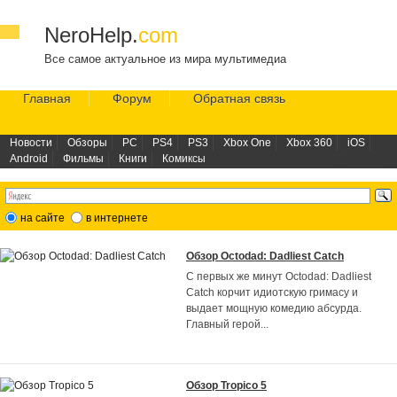
NeroHelp.
com
Все самое актуальное из мира мультимедиа
Главная
Форум
Обратная связь
Новости
Обзоры
PC
PS4
PS3
Xbox One
Xbox 360
iOS
Android
Фильмы
Книги
Комиксы
на сайте
в интернете
Обзор Octodad: Dadliest Catch
С первых же минут Octodad: Dadliest
Catch корчит идиотскую гримасу и
выдает мощную комедию абсурда.
Главный герой
...
Обзор Tropico 5