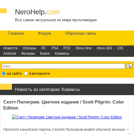
NeroHelp.
com
Все самое актуальное из мира мультимедиа
Главная
Форум
Обратная связь
Новости
Обзоры
PC
PS4
PS3
Xbox One
Xbox 360
iOS
Android
Фильмы
Книги
Комиксы
на сайте
в интернете
Новость из категории:
Комиксы
Скотт Пилигрим. Цветное издание / Scott Pilgrim: Color
Edition
Простой канадский парень Скотт Пилигрим живёт обычной жизнью —