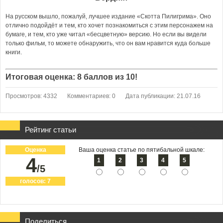
На русском вышло, пожалуй, лучшее издание «Скотта Пилигрима». Оно
отлично подойдёт и тем, кто хочет познакомиться с этим персонажем на
бумаге, и тем, кто уже читал «бесцветную» версию. Но если вы видели
только фильм, то можете обнаружить, что он вам нравится куда больше
книги.
Итоговая оценка: 8 баллов из 10!
Просмотров: 4332
Комментариев: 0
Дата публикации: 21.07.16
Рейтинг статьи
Оценка
Ваша оценка статье по пятибальной шкале:
4
1
2
3
4
5
/5
голосов:
7
Поделиться