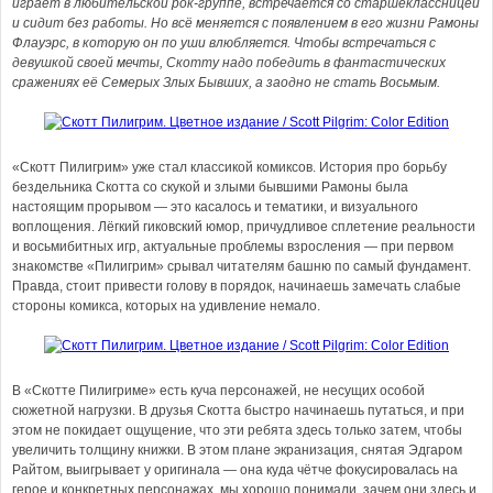
играет в любительской рок-группе, встречается со старшеклассницей
и сидит без работы. Но всё меняется с появлением в его жизни Рамоны
Флауэрс, в которую он по уши влюбляется. Чтобы встречаться с
девушкой своей мечты, Скотту надо победить в фантастических
сражениях её Семерых Злых Бывших, а заодно не стать Восьмым.
«Скотт Пилигрим» уже стал классикой комиксов. История про борьбу
бездельника Скотта со скукой и злыми бывшими Рамоны была
настоящим прорывом — это касалось и тематики, и визуального
воплощения. Лёгкий гиковский юмор, причудливое сплетение реальности
и восьмибитных игр, актуальные проблемы взросления — при первом
знакомстве «Пилигрим» срывал читателям башню по самый фундамент.
Правда, стоит привести голову в порядок, начинаешь замечать слабые
стороны комикса, которых на удивление немало.
В «Скотте Пилигриме» есть куча персонажей, не несущих особой
сюжетной нагрузки. В друзья Скотта быстро начинаешь путаться, и при
этом не покидает ощущение, что эти ребята здесь только затем, чтобы
увеличить толщину книжки. В этом плане экранизация, снятая Эдгаром
Райтом, выигрывает у оригинала — она куда чётче фокусировалась на
герое и конкретных персонажах, мы хорошо понимали, зачем они здесь и