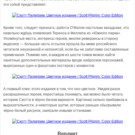
что собой представляют.
Кроме того, следует признать: работа О’Мэлли настолько канадская, что
невольно ждёшь появления Теренса и Филлипа из «Южного парка».
Упомянутые места, интересы героев, многие реверансы в сторону
видеоигр — большая часть отсылок прошла бы мимо российского
читателя неузнанной и непонятой, если бы не заботливо составленные
примечания. Помимо них, в каждом из шести томов можно найти
занятные дополнительные материалы вроде набросков персонажей,
вырезанных сцен и фанатских постеров с конвентов.
А главный плюс этого издания в том, что оно цветное. Увидев разок
раскрашенных героев, перестаёшь понимать, как можно было читать
историю Скотта в чёрно-белом варианте. Картинка сильно прибавила в
выразительности, а некоторые шутки, которые раньше обыгрывали
чёрно-белый рисунок, заиграли новыми оттенками.
Вердикт