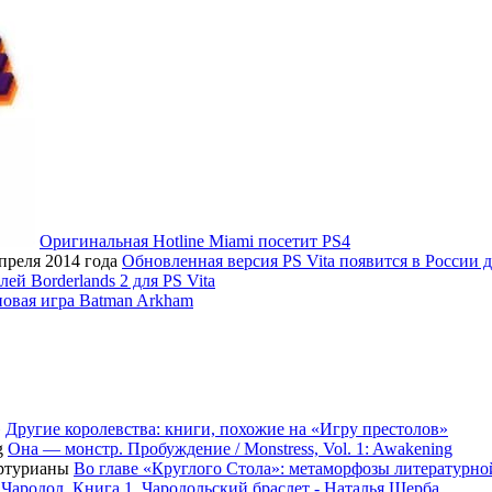
Оригинальная Hotline Miami посетит PS4
Обновленная версия PS Vita появится в России д
ей Borderlands 2 для PS Vita
овая игра Batman Arkham
Другие королевства: книги, похожие на «Игру престолов»
Она — монстр. Пробуждение / Monstress, Vol. 1: Awakening
Во главе «Круглого Стола»: метаморфозы литературн
Чародол. Книга 1. Чародольский браслет - Наталья Щерба