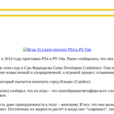
т в 2014 году приставки PS4 и PS Vita. Ранее сообщалось, что он
в этом году в Сан-Франциско Game Developers Conference. Она 
лее осмысленной и упорядоченной, а игровой процесс отзывчив
который пытается покинуть город Кэндис (Candice).
cios) сообщил, что их игра – это своеобразная метафора всех с
вое.
ть даже принадлежность к полу – женскому. И все, что она желае
ают. Постепенно их жадность растет и когда они “созревают”, он