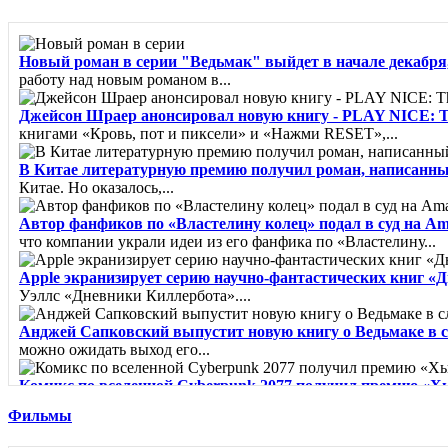
Новый роман в серии "Ведьмак" выйдет в начале декабря,
работу над новым романом в...
Джейсон Шраер анонсировал новую книгу - PLAY NICE: The R
книгами «Кровь, пот и пиксели» и «Нажми RESET»,...
В Китае литературную премию получил роман, написанн
Китае. Но оказалось,...
Автор фанфиков по «Властелину колец» подал в суд на A
что компании украли идеи из его фанфика по «Властелину...
Apple экранизирует серию научно-фантастических книг «
Уэллс «Дневники Киллербота»....
Анджей Сапковский выпустит новую книгу о Ведьмаке в 
можно ожидать выход его...
Комикс по вселенной Cyberpunk 2077 получил премию «Х
"Лучшая...
Фильмы
Город из пара - Карлос Руис Сафон
Сборник рассказов о миф