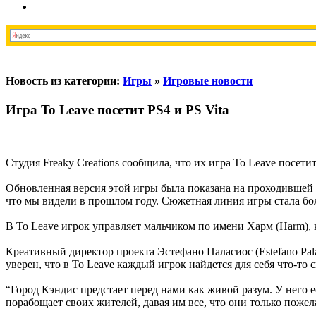
Новость из категории:
Игры
»
Игровые новости
Игра To Leave посетит PS4 и PS Vita
Студия Freaky Creations сообщила, что их игра To Leave посети
Обновленная версия этой игры была показана на проходившей 
что мы видели в прошлом году. Сюжетная линия игры стала бо
В To Leave игрок управляет мальчиком по имени Харм (Harm), 
Креативный директор проекта Эстефано Паласиос (Estefano Pala
уверен, что в To Leave каждый игрок найдется для себя что-то с
“Город Кэндис предстает перед нами как живой разум. У него ес
порабощает своих жителей, давая им все, что они только пожел