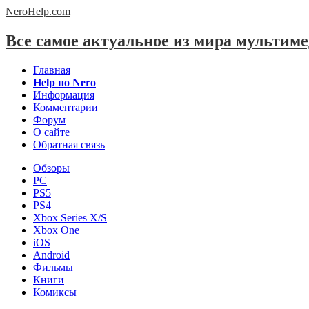
NeroHelp.
com
Все самое актуальное из мира мультим
Главная
Help по Nero
Информация
Комментарии
Форум
О сайте
Обратная связь
Обзоры
PC
PS5
PS4
Xbox Series X/S
Xbox One
iOS
Android
Фильмы
Книги
Комиксы