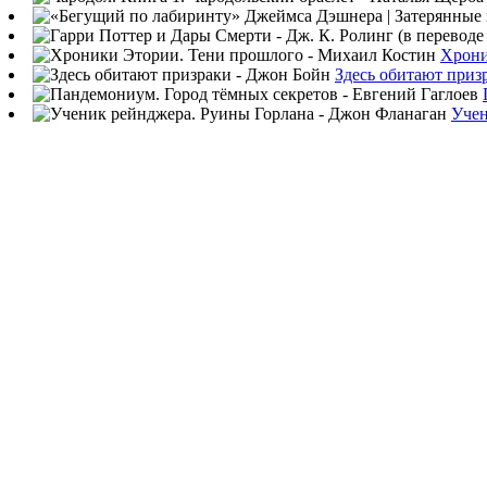
Хрони
Здесь обитают приз
Учен