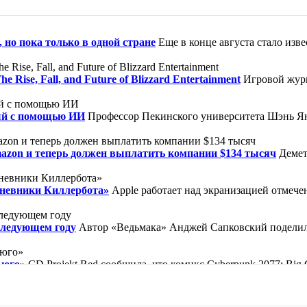
 но пока только в одной стране
Еще в конце августа стало изв
ise, Fall, and Future of Blizzard Entertainment
Игровой журн
ый с помощью ИИ
Профессор Пекинского университета Шэнь Ян
mazon и теперь должен выплатить компании $134 тысяч
Демет
Дневники Киллербота»
Apple работает над экранизацией отмеч
следующем году
Автор «Ведьмака» Анджей Сапковский поделилс
ьюго»
CD Projekt Red сообщила, что комикс Cyberpunk 2077: Bi
ической барселонской библиотеке, известной по вселенной «Кла