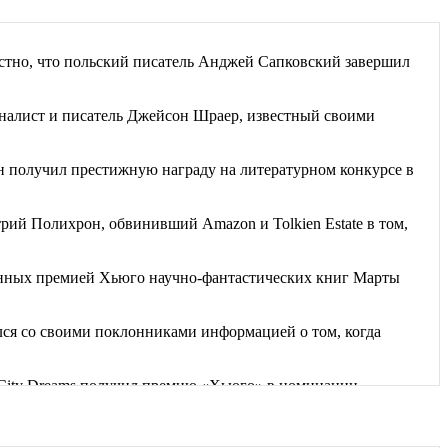
естно, что польский писатель Анджей Сапковский завершил
алист и писатель Джейсон Шраер, известный своими
 получил престижную награду на литературном конкурсе в
рий Полихрон, обвинивший Amazon и Tolkien Estate в том,
енных премией Хьюго научно-фантастических книг Марты
я со своими поклонниками информацией о том, когда
g City Dreams получил премию «Хьюго» в номинации
дбища забытых книг». Часть рассказов...