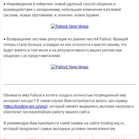
● Нововведения в геймплее: новый удобный способ общения и
взаимодействия с напарниками, небольшие изменения в ролевой
системе, новые противники, и, конечно, новое оружие
● Возвращение системы репутации из ранних частей Fallout. Фракций
теперь стало больше, и каждая из них относится к вам по-своему, что
будет влиять в том числе и на результативность ваших реплик при
общении с их представителями.
Обожаете мир Fallout и хотите создать полностью посвященный ему
интернет-ресурс? В таком случае Вам потребуется купить vps сервер
(
https://hosting.reg.ru/vps/
), который сможет выдержать высокие нагрузки и
обеспечит бесперебойную работу вашего сайта.
Я рекомендую Вам приобрести такой сервер на сайте hosting.reg.ru,
который предлагает самые выгодные условия своим клиентам.