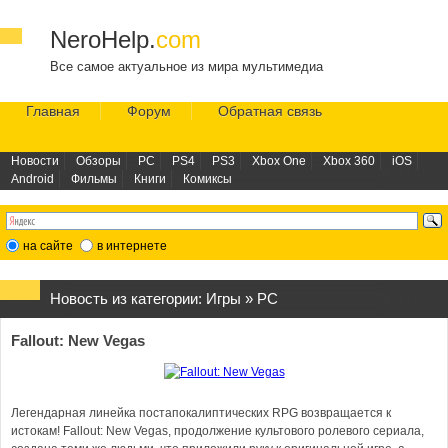
NeroHelp.
com
Все самое актуальное из мира мультимедиа
Главная
Форум
Обратная связь
Новости
Обзоры
PC
PS4
PS3
Xbox One
Xbox 360
iOS
Android
Фильмы
Книги
Комиксы
на сайте
в интернете
Новость из категории:
Игры
»
PC
Fallout: New Vegas
Легендарная линейка постапокалиптических RPG возвращается к
истокам! Fallout: New Vegas, продолжение культового ролевого сериала,