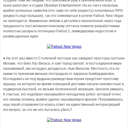
создана теми же людьми, что приложили руку к оригинальной игре, а
ныне работают в студии Obsidian Entertainment. На их счету несколько
крайне успешных сиквелов (что само по себе редкость) популярных RPG
(редкость еще большая), так что сомневаться в успехе Fallout: New Vegas
не приходится. Фирменная любовь к деталям и пронесенная через года
преданность постапокалиптическому сеттингу помогли разработчикам
полностью раскрыть потенциал Fallout 3, ликвидировав недостатки и
развив удачные идеи.
● На этот раз вместо Столичной пустоши нас ожидают просторы пустыни
Мохаве, что близ Лас-Вегаса, и сам “город грехов”, в постъядерном мире
называемый, как нетрудно догадаться, Нью-Вегасом. Местность эта по
каким-то причинам меньше пострадала от ядерных бомбардировок.
Исследовать ее под мудрым руководством игрока предстоит простому
курьеру, на которого во время очередной доставки напали неизвестные и,
подвергнув быстрой, но весьма болезненной экзекуции, бросили умирать.
К счастью, его подобрал оказавшийся неподалеку робот, который отнес
его своему хозяину, крайне удачно оказавшемуся врачом. Поправившись,
наш герой отправляется искать ответ на единственный интересующий
его вопрос: за что же его пытались убить?