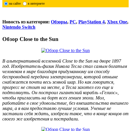
на сайте
в интернете
Новость из категории:
Обзоры
,
PC
,
PlayStation 4
,
Xbox One
,
Nintendo Switch
Обзор Close to the Sun
В альтернативной вселенной Close to the Sun на дворе 1897
год. Изобретатель-физик Никола Тесла стал самым богатым
человеком в мире благодаря придуманному им способу
беспроводной передачи электроэнергии, которой отныне
снабжается почти весь земной шар. Но как говорится,
прогресс не стоит на месте, а Тесла захотел его еще и
подтолкнуть. Он построил гигантский корабль «Гелиос»,
чтобы пригласить на борт всех гениев эпохи. Мол,
работайте в свое удовольствие, без вмешательства внешнего
мира, а я вам предоставлю лучшие условия. Ученые не
заставили себя ждать, изобрели такое, что в конце концов от
своего же изобретения и пострадали.