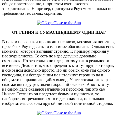
общее повествование, и при этом очень жестко
заскриптованы. Например, пригнуться Роуз может только по
требованию тех самых скриптов.
ОТ ГЕНИЯ К СУМАСШЕДШЕМУ ОДИН ШАГ
В целом персонажи прописаны неплохо, мотивация понятная,
просьбы к Роуз сделать то или иное обоснованы. Однако есть
моменты, которые выглядят странно. К примеру, героиня у
нас журналистка. То есть по идее девушка довольно
сметливая. Но это только по идее, потому как в реальности
все иначе. Дело в том, что определить кто тут друг, а кто враг,
в основном довольно просто. Но ни обыск комнаты одного
господина, ни беседы с ним не натолкнут героиню на в
общем-то напрашивающийся вывод. У нее логика такая: раз
спас жизнь пару раз, значит хороший человек. А вот кто тут
на самом деле оказался загадочной персоной, так это сам
Никола Тесла: то он предстает белым и пушистым, то
наоборот - встречающиеся то и дело намеки, показывают
изобретателя с совсем другой, не такой позитивной стороны.