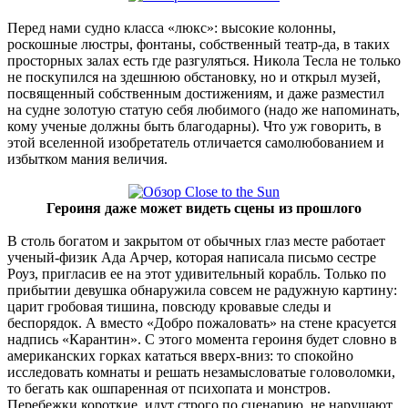
Перед нами судно класса «люкс»: высокие колонны,
роскошные люстры, фонтаны, собственный театр-да, в таких
просторных залах есть где разгуляться. Никола Тесла не только
не поскупился на здешнюю обстановку, но и открыл музей,
посвященный собственным достижениям, и даже разместил
на судне золотую статую себя любимого (надо же напоминать,
кому ученые должны быть благодарны). Что уж говорить, в
этой вселенной изобретатель отличается самолюбованием и
избытком мания величия.
Героиня даже может видеть сцены из прошлого
В столь богатом и закрытом от обычных глаз месте работает
ученый-физик Ада Арчер, которая написала письмо сестре
Роуз, пригласив ее на этот удивительный корабль. Только по
прибытии девушка обнаружила совсем не радужную картину:
царит гробовая тишина, повсюду кровавые следы и
беспорядок. А вместо «Добро пожаловать» на стене красуется
надпись «Карантин». С этого момента героиня будет словно в
американских горках кататься вверх-вниз: то спокойно
исследовать комнаты и решать незамысловатые головоломки,
то бегать как ошпаренная от психопата и монстров.
Перебежки короткие, идут строго по сценарию, не нарушают