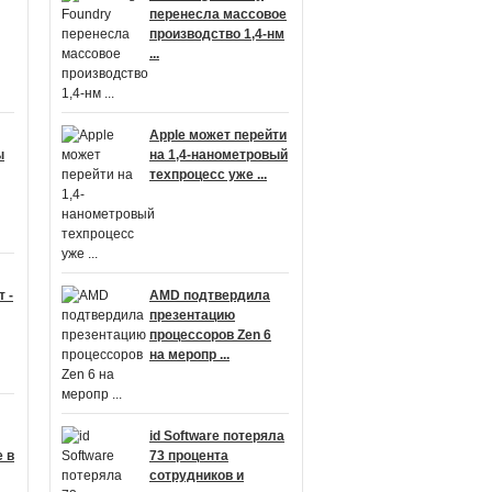
перенесла массовое
производство 1,4-нм
...
Apple может перейти
ы
на 1,4-нанометровый
техпроцесс уже ...
 -
AMD подтвердила
презентацию
процессоров Zen 6
на меропр ...
id Software потеряла
 в
73 процента
сотрудников и