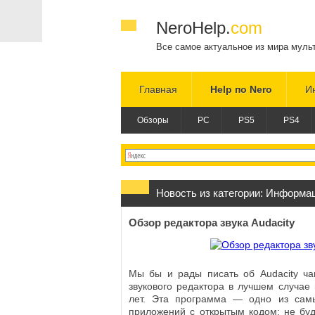
NeroHelp.
com
Все самое актуальное из мира муль
Главная
Help по Nero
И
Обзоры
PC
PS5
PS4
Новость из категории:
Информа
Обзор редактора звука Audacity
Мы бы и рады писать об Audacity ча
звукового редактора в лучшем случае 
лет. Эта программа — одно из сам
приложений с открытым кодом: не буд