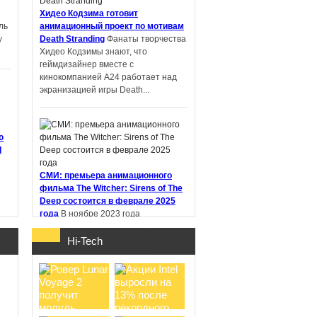
Хидео Кодзима готовит
ль
анимационный проект по мотивам
у
Death Stranding
Фанаты творчества
PIN-UP: что
Хидео Кодзимы знают, что
проверить перед
геймдизайнер вместе с
регистрацией и
кинокомпанией A24 работает над
первым депоз ...
экранизацией игры Death...
ю
d
Samsung работает
над новыми
СМИ: премьера анимационного
наушниками Galaxy
фильма The Witcher: Sirens of The
Buds с не ...
Deep состоится в феврале 2025
года
В ноябре 2023 года
стриминговый сервис Netflix
анонсировал анимационный фильм
Hi-Tech
"Ведьмак: Сирены глубин" (The
Witcher:...
о