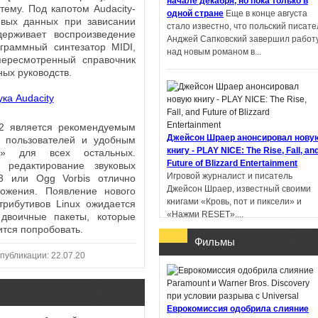
начале декабря, но пока только в
ему. Под капотом Audacity-
одной стране
Еще в конце августа
овых данных при зависании
стало известно, что польский писате
ерживает воспроизведение
Пандемониум. Город
Анджей Сапковский завершил работ
граммный синтезатор MIDI,
тёмных секретов -
над новым романом в...
 пересмотренный справочник
Евгений Гаглоев
ых руководств.
.2 является рекомендуемым
Ученик рейнджера.
Джейсон Шраер анонсировал нову
 пользователей и удобным
Руины Горлана - Джон
книгу - PLAY NICE: The Rise, Fall, an
й» для всех остальных.
Фланаган
Future of Blizzard Entertainment
 редактирование звуковых
Игровой журналист и писатель
3 или Ogg Vorbis отлично
Джейсон Шраер, известный своими
ожения. Появление нового
книгами «Кровь, пот и пиксели» и
трибутивов Linux ожидается
«Нажми RESET»,...
двоичные пакеты, которые
ится попробовать.
Фильмы
публикации: 22.07.20
В Китае литературную премию
получил роман, написанный с
Еврокомиссия одобрила слияние
помощью ИИ
Профессор Пекинског