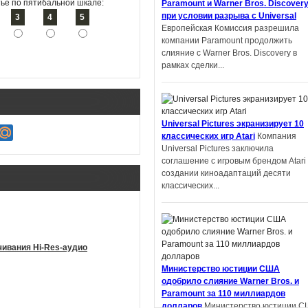
ье по пятибальной шкале:
Paramount и Warner Bros. Discover
университета Шэнь Ян получил
при условии разрыва с Universal
3
4
5
престижную награду на литературн
Европейская Комиссия разрешила
конкурсе в Китае. Но оказалось,...
компании Paramount продолжить
слияние с Warner Bros. Discovery в
рамках сделки...
Автор фанфиков по «Властелину
Universal Pictures экранизирует 10
колец» подал в суд на Amazon и
классических игр Atari
Компания
теперь должен выплатить компани
Universal Pictures заключила
$134 тысяч
Деметрий Полихрон,
соглашение с игровым брендом Atari
обвинивший Amazon и Tolkien Estate 
создании киноадаптаций десяти
том, что компании украли идеи из ег
классических...
фанфика по «Властелину...
чивания Hi-Res-аудио
Apple экранизирует серию научно-
Министерство юстиции США
фантастических книг «Дневники
одобрило слияние Warner Bros. и
Киллербота»
Apple работает над
Paramount за 110 миллиардов
экранизацией отмеченных премией
долларов
Министерство юстиции С