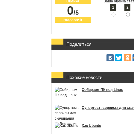
Оценка
Ваша оценка стат
0
1
2
/5
голосов:
0
Поделиться
Похожие новости
Собираем ПК под Linux
Супертест: сервисы для ска
Хак Ubuntu