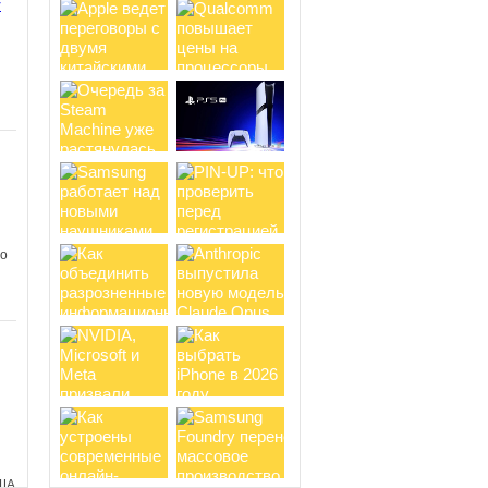
y
ом
Новый хит от Netflix:
анимационный сериал Terminator
Zero получает восторженные
отзывы зрителей
Несколько дней
назад на стриминговом сервисе
Netflix состоялась премьера
анимационного сериала Terminator
Zero от...
и
 о
в
о
Вселенная Cyberpunk 2077
обзаведется анимационными
проектами, но ждать второй сезон
Edgerunners не стоит
В сентябре
2022 года на Netflix вышел аниме-
сериал Cyberpunk: Edgerunners,
получивший 100% свежести от
критиков и 95%...
ША