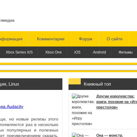
тимедиа
нформация
Комментарии
Форум
О сайте
Xbox Series X/S
Xbox One
iOS
Android
Фильмы
ция
,
Linux
Книжный топ
Другие королевства:
книги, похожие на «Иг
престолов»
ще, но новые релизы этого
появляются раз в несколько
ых популярных и полезных
ет преувеличением сказать,
Она — монстр.