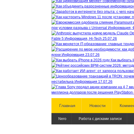
при условии разрыва с Universal
Информация, 
Fable 5
Информация, Hi-Tech
25.07.26
кухни
Информация
23.07.26
Как выбрать i
нестабильна
Информация
17.07.26
миллиона долларов после решения PlayStation 
Главная
Новости
Комме
Nero
Работа с дисками записи