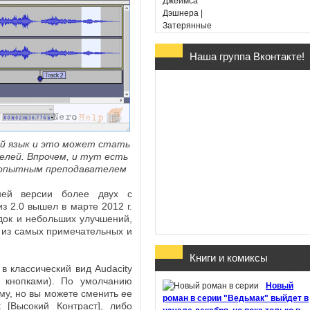
Наша группа Вконтакте!
Гарри Поттер и Дары
Смерти - Дж. К. Ролин
(в переводе Марии
Спивак)
ий язык и это может стать
елей. Впрочем, и тут есть
опытным преподавателем
Хроники Этории. Тени
ней версии более двух с
прошлого - Михаил
из 2.0 вышел в марте 2012 г.
Костин
док и небольших улучшений,
 из самых примечательных и
Книги и комиксы
 классический вид Audacity
Здесь обитают
 кнопками). По умолчанию
Новый
призраки - Джон Бойн
му, но вы можете сменить ее
роман в серии "Ведьмак" выйдет в
 [Высокий Контраст], либо