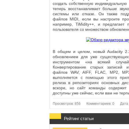
создать собственную индивидуальную т
теперь восстанавливает больше звук
системы или отказе. Он также подд
файлов MIDI, если вы настроите про
например, TiMidity++, и предлагает
пользователя со множеством обновленн
В общем и целом, новый Audacity 2
обновлением для уже существующих
инструментом «на всякий случа
Конвертирование старых записей и
файлов WAV, AIFF, FLAC, МР2, MP
выполняется с помощью этого прил
релиза в репозиториях основных дис
вскоре, но сайт команды содержит 
доступны уже сейчас, если вам не терп
Просмотров: 856
Комментариев: 0
Дата 
Рейтинг статьи