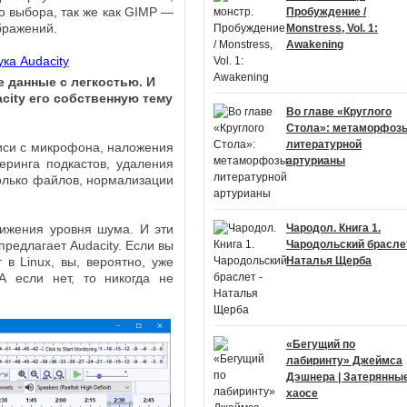
о выбора, так же как GIMP —
Пробуждение /
бражений.
Monstress, Vol. 1:
Awakening
 данные с легкостью. И
city его собственную тему
Во главе «Круглого
Стола»: метаморфоз
литературной
иси с микрофона, наложения
артурианы
еринга подкастов, удаления
олько файлов, нормализации
ижения уровня шума. И эти
Чародол. Книга 1.
предлагает Audacity. Если вы
Чародольский браслет
 в Linux, вы, вероятно, уже
Наталья Щерба
 А если нет, то никогда не
«Бегущий по
лабиринту» Джеймса
Дэшнера | Затерянные
хаосе