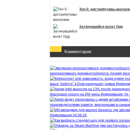
Топ-5: дистрибутивы-малоеж
Затянувшийся взлет Ogg
Комментарии
корпоративного документооборота: почему безо
ваша "работа" в Dota разрушает семью
Информ
благодаря спросу на ИИ-чипы
Информация, Hi-
производителями памяти, внесенными в санкц
Информация
04.08.26