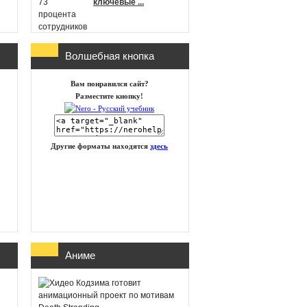
ключевые ...
Волшебная кнопка
г
Microsoft
Вам понравился сайт?
анонсировала новые
Разместите кнопку!
игры в Xbox Game
Pass на п ...
Другие форматы находятся
здесь
id Software работает
над новой частью
DOOM
Глава Xbox
Аниме
представила план
восстановления
бизнеса посл ...