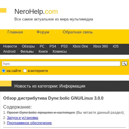
NeroHelp.
com
Все самое актуальное из мира мультимедиа
Главная
Форум
Обратная связь
Новости
Обзоры
PC
PS4
PS3
Xbox One
Xbox 360
iOS
Android
Фильмы
Книги
Комиксы
на сайте
в интернете
Новость из категории:
Информация
Обзор дистрибутива Dyne:bolic GNU/Linux 3.0.0
Содержание:
1.
Проект Dyne:bolic: прошлое и настоящее
(Вы читаете данный раздел);
2.
Запуск и установка
;
3.
Программное обеспечение
.