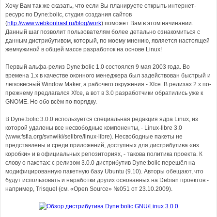
Хочу Вам так же сказать, что если Вы планируете открыть интернет-
ресурс по Dyne:bolic, студия создания сайтов
(
http://www.webkontrast.ru/blog/work
) поможет Вам в этом начинании.
Данный шаг позволит пользователям более детально ознакомиться с
данным дистрибутивом, который, по моему мнению, является настоящей
жемчужиной в общей массе разработок на основе Linux!
Первый альфа-релиз Dyne:bolic 1.0 состоялся 9 мая 2003 года. Во
времена 1.x в качестве оконного менеджера был задействован быстрый и
легковесный Window Maker, а рабочего окружения - Xfce. В релизах 2.x по-
прежнему предлагался Xfce, а вот в 3.0 разработчики обратились уже к
GNOME. Но обо всём по порядку.
В Dyne:bolic 3.0.0 используется специальная редакция ядра Linux, из
которой удалены все несвободные компоненты, - Linux-libre 3.0
(www.fsfla.org/svnwiki/selibre/linux-libre). Несвободные пакеты не
представлены и среди приложений, доступных для дистрибутива «из
коробки» и в официальных репозиториях, - такова политика проекта. К
слову о пакетах: с релизом 3.0.0 дистрибутив Dyne:bolic перешёл на
модифицированную пакетную базу Ubuntu (9.10). Авторы обещают, что
будут использовать и наработки других основанных на Debian проектов -
например, Trisquel (см. «Open Source» №051 от 23.10.2009).