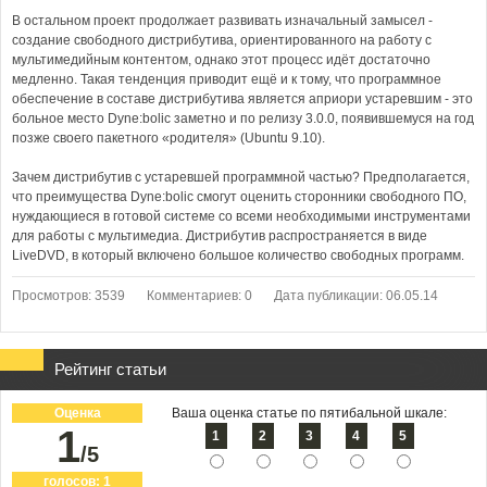
В остальном проект продолжает развивать изначальный замысел -
создание свободного дистрибутива, ориентированного на работу с
мультимедийным контентом, однако этот процесс идёт достаточно
медленно. Такая тенденция приводит ещё и к тому, что программное
обеспечение в составе дистрибутива является априори устаревшим - это
больное место Dyne:bolic заметно и по релизу 3.0.0, появившемуся на год
позже своего пакетного «родителя» (Ubuntu 9.10).
Зачем дистрибутив с устаревшей программной частью? Предполагается,
что преимущества Dyne:bolic смогут оценить сторонники свободного ПО,
нуждающиеся в готовой системе со всеми необходимыми инструментами
для работы с мультимедиа. Дистрибутив распространяется в виде
LiveDVD, в который включено большое количество свободных программ.
Просмотров: 3539
Комментариев: 0
Дата публикации: 06.05.14
Рейтинг статьи
Оценка
Ваша оценка статье по пятибальной шкале:
1
1
2
3
4
5
/5
голосов:
1