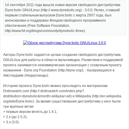
14 сентября 2011 года вышла новая версия свободного дистрибутива
Dyne:bolic GNU/Linux (http:// www.dynebolic.org) - 3.0.0. Релиз, ставший
первым стабильным выпуском Dyne:bolic с марта 2007 года, был
анонсирован и поддержан Фондом свободного программного
обеспечения (Free Software Foundation,
http://www.fsf.org/blogs/community/dynebolic-three).
Авторы Dyne:bolic задаются целью создания свободного дистрибутива
GNU/Linux для работы в области мультимедиа. Развитием и поддержкой
проекта занимается некоммерческая организация с созвучным проекту
названием - Dyne.org Foundation (http://dyne.org/), - базирующаяся в
Амстердаме (Нидерланды).
Историю проекта Dyne:bolic можно проследить по материалам
Distrowatch.com (http:// distrowatch.com/index.php?
distribution=dynebolic&month=all&year=all) и Wikipedia (http://en.wikipedia.
org/wiki/Dyne:bolic). За время существования дистрибутива у него были
три крупные ветки:
> первые версии вплоть до 1.4.1;
> 2.x (до 2.5.2);
> 3.x (3.0).