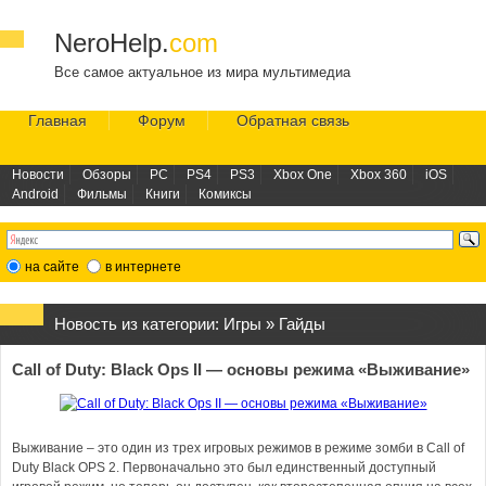
NeroHelp.
com
Все самое актуальное из мира мультимедиа
Главная
Форум
Обратная связь
Новости
Обзоры
PC
PS4
PS3
Xbox One
Xbox 360
iOS
Android
Фильмы
Книги
Комиксы
на сайте
в интернете
Новость из категории:
Игры
»
Гайды
Call of Duty: Black Ops II — основы режима «Выживание»
Выживание – это один из трех игровых режимов в режиме зомби в Call of
Duty Black OPS 2. Первоначально это был единственный доступный