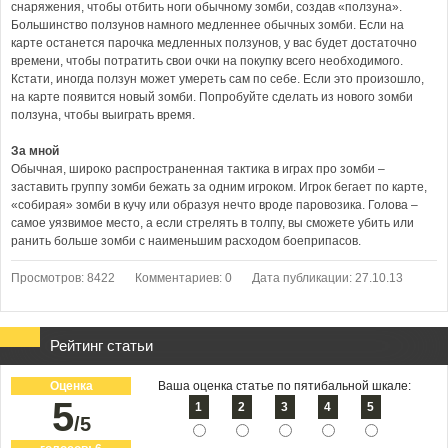
снаряжения, чтобы отбить ноги обычному зомби, создав «ползуна».
Большинство ползунов намного медленнее обычных зомби. Если на
карте останется парочка медленных ползунов, у вас будет достаточно
времени, чтобы потратить свои очки на покупку всего необходимого.
Кстати, иногда ползун может умереть сам по себе. Если это произошло,
на карте появится новый зомби. Попробуйте сделать из нового зомби
ползуна, чтобы выиграть время.
За мной
Обычная, широко распространенная тактика в играх про зомби –
заставить группу зомби бежать за одним игроком. Игрок бегает по карте,
«собирая» зомби в кучу или образуя нечто вроде паровозика. Голова –
самое уязвимое место, а если стрелять в толпу, вы сможете убить или
ранить больше зомби с наименьшим расходом боеприпасов.
Просмотров: 8422
Комментариев: 0
Дата публикации: 27.10.13
Рейтинг статьи
Оценка
Ваша оценка статье по пятибальной шкале:
5
1
2
3
4
5
/5