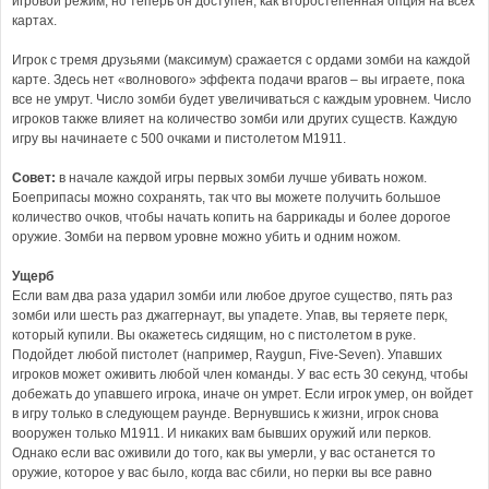
игровой режим, но теперь он доступен, как второстепенная опция на всех
картах.
Игрок с тремя друзьями (максимум) сражается с ордами зомби на каждой
карте. Здесь нет «волнового» эффекта подачи врагов – вы играете, пока
все не умрут. Число зомби будет увеличиваться с каждым уровнем. Число
игроков также влияет на количество зомби или других существ. Каждую
игру вы начинаете с 500 очками и пистолетом M1911.
Совет:
в начале каждой игры первых зомби лучше убивать ножом.
Боеприпасы можно сохранять, так что вы можете получить большое
количество очков, чтобы начать копить на баррикады и более дорогое
оружие. Зомби на первом уровне можно убить и одним ножом.
Ущерб
Если вам два раза ударил зомби или любое другое существо, пять раз
зомби или шесть раз джаггернаут, вы упадете. Упав, вы теряете перк,
который купили. Вы окажетесь сидящим, но с пистолетом в руке.
Подойдет любой пистолет (например, Raygun, Five-Seven). Упавших
игроков может оживить любой член команды. У вас есть 30 секунд, чтобы
добежать до упавшего игрока, иначе он умрет. Если игрок умер, он войдет
в игру только в следующем раунде. Вернувшись к жизни, игрок снова
вооружен только M1911. И никаких вам бывших оружий или перков.
Однако если вас оживили до того, как вы умерли, у вас останется то
оружие, которое у вас было, когда вас сбили, но перки вы все равно