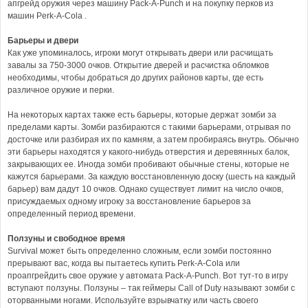
апгрейд оружия через машину Pack-A-Punch и на покупку перков из
машин Perk-A-Cola .
Барьеры и двери
Как уже упоминалось, игроки могут открывать двери или расчищать
завалы за 750-3000 очков. Открытие дверей и расчистка обломков
необходимы, чтобы добраться до других районов карты, где есть
различное оружие и перки.
На некоторых картах также есть барьеры, которые держат зомби за
пределами карты. Зомби разбираются с такими барьерами, отрывая по
досточке или разбирая их по камням, а затем пробираясь внутрь. Обычно
эти барьеры находятся у какого-нибудь отверстия и деревянных балок,
закрывающих ее. Иногда зомби пробивают обычные стены, которые не
кажутся барьерами. За каждую восстановленную доску (шесть на каждый
барьер) вам дадут 10 очков. Однако существует лимит на число очков,
присуждаемых одному игроку за восстановление барьеров за
определенный период времени.
Ползуны и свободное время
Survival может быть определенно сложным, если зомби постоянно
прерывают вас, когда вы пытаетесь купить Perk-A-Cola или
проапгрейдить свое оружие у автомата Pack-A-Punch. Вот тут-то в игру
вступают ползуны. Ползуны – так геймеры Call of Duty называют зомби с
оторванными ногами. Используйте взрывчатку или часть своего