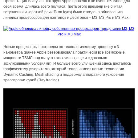
Презентация Scary fast, которую Apple провела в не очень обычное для
себя время, длилась всего полчаса. Треть этого времени (не считая
вступления и короткой речи Тима Кука) была отведена обновлению
линейки процессоров для лэптопов и десктопов – M3, M3 Pro и M3 Max.
Новые процессоры построены по технологическому процессу в 3
нанометра (ранее Apple резервировала практически все возможные
мощности TSMC под выпуск таких чипов, еще и с довольно
эксклюзивными условиями). И больше всего улучшений здесь досталось
графическому ускорителю, который теперь имеет новые технологии
Dynamic Caching, Mesh shading и поддержку аппаратного ускорения
трассировки лучей (Ray tracing).