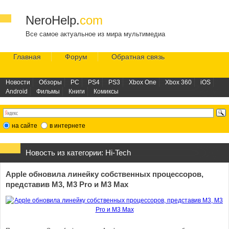
NeroHelp.
com
Все самое актуальное из мира мультимедиа
Главная
Форум
Обратная связь
Новости
Обзоры
PC
PS4
PS3
Xbox One
Xbox 360
iOS
Android
Фильмы
Книги
Комиксы
на сайте
в интернете
Новость из категории:
Hi-Tech
Apple обновила линейку собственных процессоров,
представив M3, M3 Pro и M3 Max