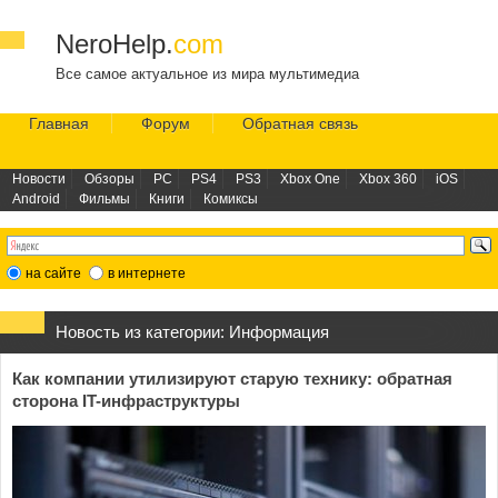
NeroHelp.
com
Все самое актуальное из мира мультимедиа
Главная
Форум
Обратная связь
Новости
Обзоры
PC
PS4
PS3
Xbox One
Xbox 360
iOS
Android
Фильмы
Книги
Комиксы
на сайте
в интернете
Новость из категории:
Информация
Как компании утилизируют старую технику: обратная
сторона IT-инфраструктуры