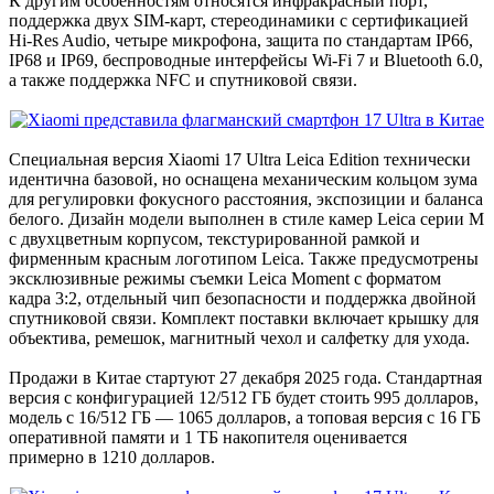
К другим особенностям относятся инфракрасный порт,
поддержка двух SIM-карт, стереодинамики с сертификацией
Hi-Res Audio, четыре микрофона, защита по стандартам IP66,
IP68 и IP69, беспроводные интерфейсы Wi-Fi 7 и Bluetooth 6.0,
а также поддержка NFC и спутниковой связи.
Специальная версия Xiaomi 17 Ultra Leica Edition технически
идентична базовой, но оснащена механическим кольцом зума
для регулировки фокусного расстояния, экспозиции и баланса
белого. Дизайн модели выполнен в стиле камер Leica серии M
с двухцветным корпусом, текстурированной рамкой и
фирменным красным логотипом Leica. Также предусмотрены
эксклюзивные режимы съемки Leica Moment с форматом
кадра 3:2, отдельный чип безопасности и поддержка двойной
спутниковой связи. Комплект поставки включает крышку для
объектива, ремешок, магнитный чехол и салфетку для ухода.
Продажи в Китае стартуют 27 декабря 2025 года. Стандартная
версия с конфигурацией 12/512 ГБ будет стоить 995 долларов,
модель с 16/512 ГБ — 1065 долларов, а топовая версия с 16 ГБ
оперативной памяти и 1 ТБ накопителя оценивается
примерно в 1210 долларов.