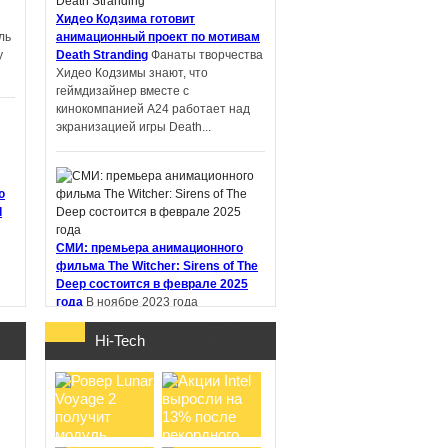
Хидео Кодзима готовит
ль
анимационный проект по мотивам
у
Death Stranding
Фанаты творчества
PIN-UP: что
Хидео Кодзимы знают, что
проверить перед
геймдизайнер вместе с
регистрацией и
кинокомпанией A24 работает над
первым депоз ...
экранизацией игры Death...
ю
d
Samsung работает
над новыми
СМИ: премьера анимационного
наушниками Galaxy
фильма The Witcher: Sirens of The
Buds с не ...
Deep состоится в феврале 2025
года
В ноябре 2023 года
стриминговый сервис Netflix
анонсировал анимационный фильм
Hi-Tech
"Ведьмак: Сирены глубин" (The
Witcher:...
о