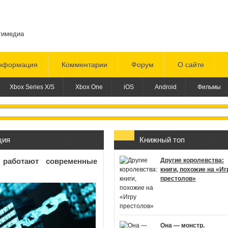
тимедиа
нформация
Комментарии
Форум
О сайте
Xbox Series X/S
Xbox One
iOS
Android
Фильмы
ция
Книжный топ
 работают современные
Другие королевства:
книги, похожие на «Иг
престолов»
Она — монстр.