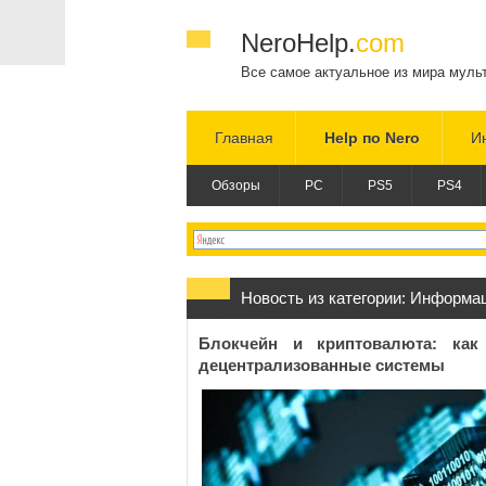
NeroHelp.
com
Все самое актуальное из мира муль
Главная
Help по Nero
И
Обзоры
PC
PS5
PS4
Новость из категории:
Информа
Блокчейн и криптовалюта: как
децентрализованные системы