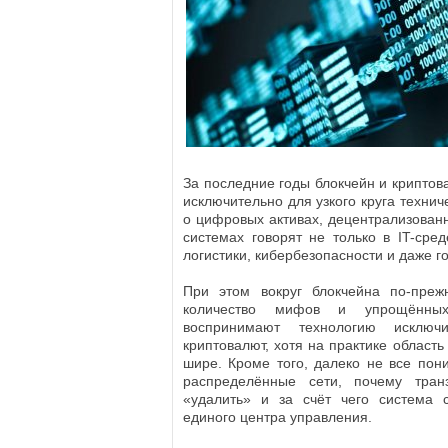
За последние годы блокчейн и криптов
исключительно для узкого круга технич
о цифровых активах, децентрализован
системах говорят не только в IT-сре
логистики, кибербезопасности и даже г
При этом вокруг блокчейна по-преж
количество мифов и упрощённых
воспринимают технологию исключ
криптовалют, хотя на практике област
шире. Кроме того, далеко не все пон
распределённые сети, почему тран
«удалить» и за счёт чего система с
единого центра управления.