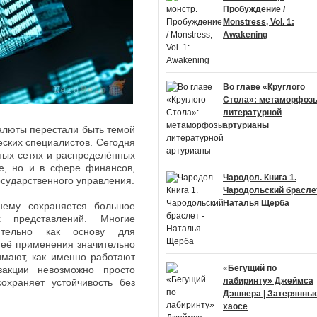
Пробуждение /
Monstress, Vol. 1:
Awakening
Во главе «Круглого
Стола»: метаморфоз
литературной
артурианы
алюты перестали быть темой
еских специалистов. Сегодня
ных сетях и распределённых
де, но и в сфере финансов,
Чародол. Книга 1.
осударственного управления.
Чародольский браслет
Наталья Щерба
нему сохраняется большое
 представлений. Многие
ительно как основу для
ь её применения значительно
имают, как именно работают
«Бегущий по
закции невозможно просто
лабиринту» Джеймса
охраняет устойчивость без
Дэшнера | Затерянные
хаосе