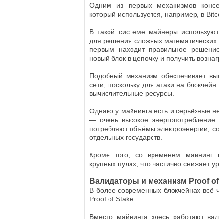
Одним из первых механизмов консен
который используется, например, в Bitco
В такой системе майнеры использую
для решения сложных математических з
первым находит правильное решение
новый блок в цепочку и получить возна
Подобный механизм обеспечивает выс
сети, поскольку для атаки на блокчей
вычислительные ресурсы.
Однако у майнинга есть и серьёзные н
— очень высокое энергопотребление.
потребляют объёмы электроэнергии, с
отдельных государств.
Кроме того, со временем майнинг н
крупных пулах, что частично снижает у
Валидаторы и механизм Proof of
В более современных блокчейнах всё 
Proof of Stake.
Вместо майнинга здесь работают вал