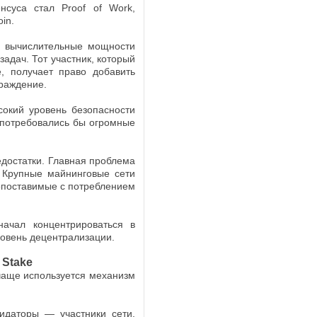
суса стал Proof of Work,
Assassin’s Creed
Шведский режиссе
in.
Йохан Ренк, получивший премию
«Эмми» за работу над мини-сериал
т вычислительные мощности
«Чернобыль», пополнил команду...
адач. Тот участник, который
, получает право добавить
граждение.
Стали известны детали сериала
окий уровень безопасности
Netflix по вселенной Assassin's Cr
н потребовались бы огромные
В средствах массовой информации
появляется все больше сведений о
готовящемся сериале по мотивам
едостатки. Главная проблема
игровой франшизы...
 Крупные майнинговые сети
опоставимые с потреблением
ачал концентрироваться в
ровень децентрализации.
Netflix анонсировал второй сезон
анимационного сериала Splinter Cel
 Stake
Deathwatch
Стриминговый сервис
чаще используется механизм
Netflix официально подтвердил
производство второго сезона
анимационного сериала Splinter Cell:.
идаторы — участники сети,