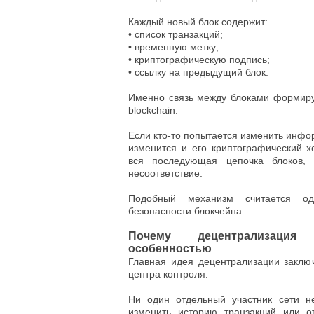
Каждый новый блок содержит:
• список транзакций;
• временную метку;
• криптографическую подпись;
• ссылку на предыдущий блок.
Именно связь между блоками формир
blockchain.
Если кто-то попытается изменить инфо
изменится и его криптографический х
вся последующая цепочка блоков,
несоответствие.
Подобный механизм считается о
безопасности блокчейна.
Почему децентрализация
особенностью
Главная идея децентрализации заключ
центра контроля.
Ни один отдельный участник сети н
изменить историю транзакций или о