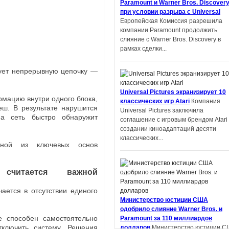
Paramount и Warner Bros. Discover
университета Шэнь Ян получил
при условии разрыва с Universal
престижную награду на литературн
Европейская Комиссия разрешила
конкурсе в Китае. Но оказалось,...
компании Paramount продолжить
слияние с Warner Bros. Discovery в
рамках сделки...
ует непрерывную цепочку —
Автор фанфиков по «Властелину
Universal Pictures экранизирует 10
колец» подал в суд на Amazon и
рмацию внутри одного блока,
классических игр Atari
Компания
теперь должен выплатить компани
еш. В результате нарушится
Universal Pictures заключила
$134 тысяч
Деметрий Полихрон,
 а сеть быстро обнаружит
соглашение с игровым брендом Atari
обвинивший Amazon и Tolkien Estate 
создании киноадаптаций десяти
том, что компании украли идеи из ег
классических...
фанфика по «Властелину...
дной из ключевых основ
 считается важной
ается в отсутствии единого
Apple экранизирует серию научно-
Министерство юстиции США
фантастических книг «Дневники
одобрило слияние Warner Bros. и
Киллербота»
Apple работает над
е способен самостоятельно
Paramount за 110 миллиардов
экранизацией отмеченных премией
тключить систему. Решения
долларов
Министерство юстиции С