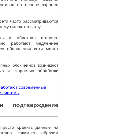
Хьюго научно-фантастических книг
ективно на основе заранее
завершило антимонопольное
Марты Уэллс «Дневники
расследование в отношении
Киллербота»....
приобретения компанией Paramount
сети часто рассматриваются
Skydance...
нему вмешательству.
ть и обратная сторона.
чно работают медленнее
Анджей Сапковский выпустит нов
сс обновления сети может
книгу о Ведьмаке в следующем го
Постапокалиптическая игра Atomfal
Автор «Ведьмака» Анджей Сапковск
получит телевизионную адаптаци
поделился со своими поклонниками
Студия Rebellion, создавшая игру
упных блокчейнов возникают
информацией о том, когда можно
Atomfall, совместно с продюсерской
ью и скоростью обработки
ожидать выход его...
компанией Two Brothers Pictures сни
сериал по...
Комикс по вселенной Cyberpunk 20
получил премию «Хьюго»
CD Projek
и подтверждение
Red сообщила, что комикс Cyberpunk
Стали известны дата премьеры и
2077: Big City Dreams получил прем
актерский состав фильма по моти
«Хьюго» в номинации "Лучшая...
Elden Ring
Киностудия A24 раскрыл
 просто хранить данные на
важные подробности об экранизаци
олжна каким-то образом
феноменально популярной