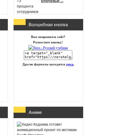
ключевые ...
Волшебная кнопка
г
Microsoft
Вам понравился сайт?
анонсировала новые
Разместите кнопку!
игры в Xbox Game
Pass на п ...
Другие форматы находятся
здесь
id Software работает
над новой частью
DOOM
Глава Xbox
Аниме
представила план
восстановления
бизнеса посл ...