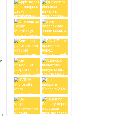
y
ом
Новый хит от Netflix:
анимационный сериал Terminator
Zero получает восторженные
отзывы зрителей
Несколько дней
назад на стриминговом сервисе
Netflix состоялась премьера
анимационного сериала Terminator
Zero от...
и
 о
в
о
Вселенная Cyberpunk 2077
обзаведется анимационными
проектами, но ждать второй сезон
Edgerunners не стоит
В сентябре
2022 года на Netflix вышел аниме-
сериал Cyberpunk: Edgerunners,
получивший 100% свежести от
критиков и 95%...
ША