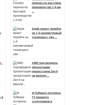
перенесла массовое
производство 1,4-нм
...
Apple может перейти
ы
на 1,4-нанометровый
техпроцесс уже ...
 -
AMD подтвердила
презентацию
процессоров Zen 6
на меропр ...
id Software потеряла
 в
73 процента
сотрудников и