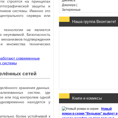
ти строятся на принципах
иптографической защиты и
тников системы. Именно это
центрального сервера или
Наша группа Вконтакте!
Гарри Поттер и Дары
Смерти - Дж. К. Ролин
 технология не является
(в переводе Марии
ю неуязвимой. Безопасность
Спивак)
и, механизмов подтверждения
 и множества технических
Хроники Этории. Тени
елённых сетей
прошлого - Михаил
Костин
делённого хранения данных.
ализованных систем, где
ре или под контролем одной
Книги и комиксы
одновременно находятся у
Здесь обитают
Новый
призраки - Джон Бойн
роман в серии "Ведьмак" выйдет в
ительно более устойчивой к