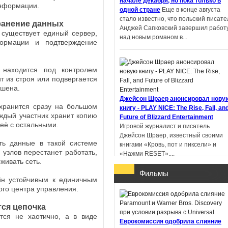
начале декабря, но пока только в
информации.
одной стране
Еще в конце августа
стало известно, что польский писате
ранение данных
Пандемониум. Город
Анджей Сапковский завершил работ
 существует единый сервер,
тёмных секретов -
над новым романом в...
формации и подтверждение
Евгений Гаглоев
 находится под контролем
т из строя или подвергается
ушена.
Ученик рейнджера.
Джейсон Шраер анонсировал нову
хранится сразу на большом
Руины Горлана - Джон
книгу - PLAY NICE: The Rise, Fall, an
аждый участник хранит копию
Фланаган
Future of Blizzard Entertainment
 её с остальными.
Игровой журналист и писатель
Джейсон Шраер, известный своими
ть данные в такой системе
книгами «Кровь, пот и пиксели» и
 узлов перестанет работать,
«Нажми RESET»,...
живать сеть.
Фильмы
йн устойчивым к единичным
ого центра управления.
тся цепочка
В Китае литературную премию
получил роман, написанный с
тся не хаотично, а в виде
Еврокомиссия одобрила слияние
помощью ИИ
Профессор Пекинског