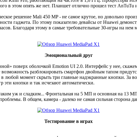
on Kirin 910, работающий на частоте в 1,6 ГГц. Процессоры HiS
ного в этом опять же нет. Планшет отлично прошел тест AnTuTu 
ское решение Mali 450 MP - не самое крутое, но довольно произ
мности гаджета. По этому показателю девайсы от Huawei демонс
 часов. Благодаря этому в самые требовательные 30-игры на нем 
Эмоциональный друг
нной» поверх оболочкой Emotion UI 2.0. Интерфейс у нее, скаже
е возможность разблокировать смартфон двойным тапом придутся
ь в любой момент скрыть три главные надэкранные кнопки. За в
гр эти кнопки и так исчезают автоматически.
 таким уж и сладким... Фронтальная на 5 МП и основная на 13 
роблемы. В общем, камера - далеко не самая сильная сторона да
Тестирование в играх