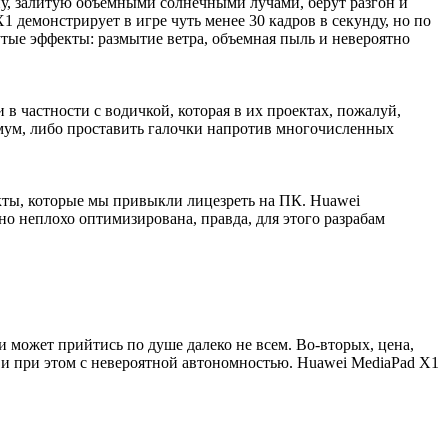
ену, залитую объемными солнечными лучами, берут разгон и
X1 демонстрирует в игре чуть менее 30 кадров в секунду, но по
тые эффекты: размытие ветра, объемная пыль и невероятно
в частности с водичкой, которая в их проектах, пожалуй,
симум, либо проставить галочки напротив многочисленных
кты, которые мы привыкли лицезреть на ПК. Huawei
но неплохо оптимизирована, правда, для этого разрабам
 может прийтись по душе далеко не всем. Во-вторых, цена,
й и при этом с невероятной автономностью. Huawei MediaPad X1