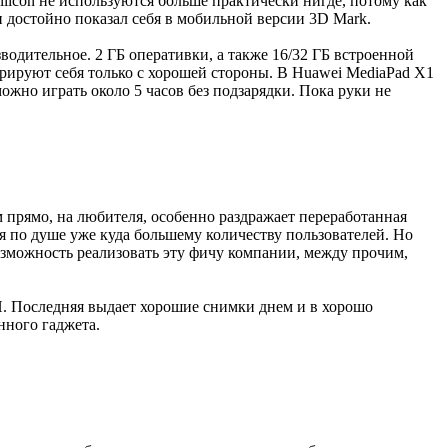
ilicon не используются больше практически нигде, потому как
и достойно показал себя в мобильной версии 3D Mark.
водительное. 2 ГБ оперативки, а также 16/32 ГБ встроенной
трируют себя только с хорошей стороны. В Huawei MediaPad X1
можно играть около 5 часов без подзарядки. Пока руки не
м прямо, на любителя, особенно раздражает переработанная
 по душе уже куда большему количеству пользователей. Но
озможность реализовать эту фичу компании, между прочим,
МП. Последняя выдает хорошие снимки днем и в хорошо
нного гаджета.