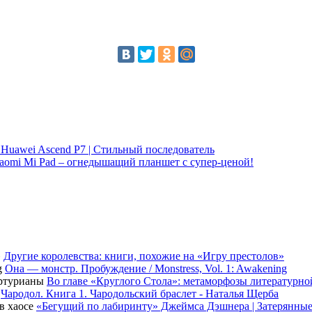
 Huawei Ascend Р7 | Стильный последователь
aomi Mi Pad – огнедышащий планшет с супер-ценой!
Другие королевства: книги, похожие на «Игру престолов»
Она — монстр. Пробуждение / Monstress, Vol. 1: Awakening
Во главе «Круглого Стола»: метаморфозы литературн
Чародол. Книга 1. Чародольский браслет - Наталья Щерба
«Бегущий по лабиринту» Джеймса Дэшнера | Затерянные