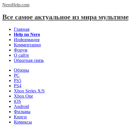
NeroHelp.
com
Все самое актуальное из мира мультим
Главная
Help по Nero
Информация
Комментарии
Форум
О сайте
Обратная связь
Обзоры
PC
PS5
PS4
Xbox Series X/S
Xbox One
iOS
Android
Фильмы
Книги
Комиксы