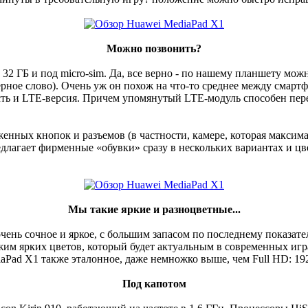
Можно позвонить?
32 ГБ и под micro-sim. Да, все верно - по нашему планшету можн
атерное слово). Очень уж он похож на что-то среднее между сма
есть и LTE-версия. Причем упомянутый LTE-модуль способен пере
енных кнопок и разъемов (в частности, камере, которая максима
длагает фирменные «обувки» сразу в нескольких вариантах и цв
Мы такие яркие и разноцветные...
чень сочное и яркое, с большим запасом по последнему показат
жим ярких цветов, который будет актуальным в современных игр
Pad X1 также эталонное, даже немножко выше, чем Full HD: 1920
Под капотом