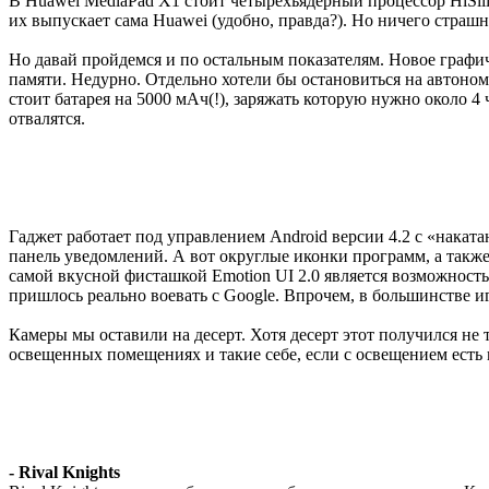
В Huawei MediaPad X1 стоит четырехъядерный процессор HiSilic
их выпускает сама Huawei (удобно, правда?). Но ничего страш
Но давай пройдемся и по остальным показателям. Новое графиче
памяти. Недурно. Отдельно хотели бы остановиться на автоно
стоит батарея на 5000 мАч(!), заряжать которую нужно около 4
отвалятся.
Гаджет работает под управлением Android версии 4.2 с «наката
панель уведомлений. А вот округлые иконки программ, а такж
самой вкусной фисташкой Emotion UI 2.0 является возможност
пришлось реально воевать с Google. Впрочем, в большинстве и
Камеры мы оставили на десерт. Хотя десерт этот получился не
освещенных помещениях и такие себе, если с освещением есть п
- Rival Knights