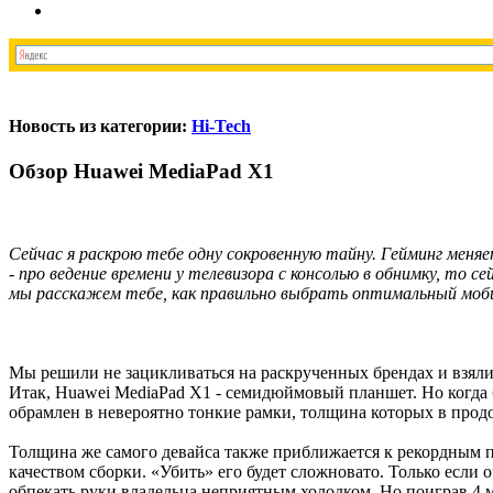
Новость из категории:
Hi-Tech
Обзор Huawei MediaPad X1
Сейчас я раскрою тебе одну сокровенную тайну. Гейминг меняе
- про ведение времени у телевизора с консолью в обнимку, то 
мы расскажем тебе, как правильно выбрать оптимальный мобил
Мы решили не зацикливаться на раскрученных брендах и взяли 
Итак, Huawei MediaPad X1 - семидюймовый планшет. Но когда бер
обрамлен в невероятно тонкие рамки, толщина которых в продолг
Толщина же самого девайса также приближается к рекордным по
качеством сборки. «Убить» его будет сложновато. Только если о
обпекать руки владельца неприятным холодком. Но поиграв 4 