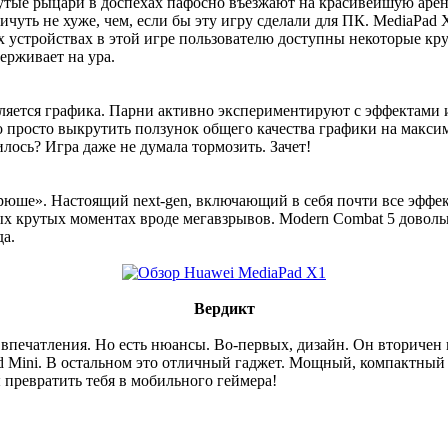
. Крутые рыцари в доспехах пафосно въезжают на красивейшую ар
ничуть не хуже, чем, если бы эту игру сделали для ПК. MediaPad 
х устройствах в этой игре пользователю доступны некоторые кру
ерживает на ура.
ляется графика. Парни активно экспериментируют с эффектами и 
ибо просто выкрутить ползунок общего качества графики на мак
лось? Игра даже не думала тормозить. Зачет!
рюше». Настоящий next-gen, включающий в себя почти все эффе
мых крутых моментах вроде мегавзрывов. Modern Combat 5 доволь
да.
Вердикт
впечатления. Но есть нюансы. Во-первых, дизайн. Он вторичен и
iPad Mini. В остальном это отличный гаджет. Мощный, компактны
 превратить тебя в мобильного геймера!