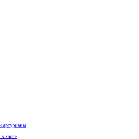
ой артурианы
 в хаосе