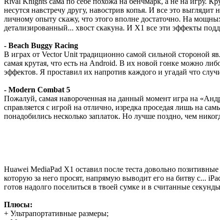
Rival Knights сама по себе похожа на бенчмарк, а не на игру
несутся навстречу другу, навострив копья. И все это выглядит 
личному опыту скажу, что этого вполне достаточно. На мощны
детализированный... хвост скакуна. И X1 все эти эффекты подд
- Beach Buggy Racing
В играх от Vector Unit традиционно самой сильной стороной яв
самая крутая, что есть на Android. В их новой гонке можно л
эффектов. Я проставил их напротив каждого и угадай что случи
- Modern Combat 5
Пожалуй, самая навороченная на данный момент игра на «Анд
справляется с игрой на отлично, изредка проседая лишь на са
понадобились несколько заплаток. Но лучше поздно, чем никог
Huawei MediaPad X1 оставил после теста довольно позитивные 
которую за него просят, напрямую выводит его на битву с... 
готов надолго поселиться в твоей сумке и в считанные секунды
Плюсы:
+ Ультрапортативные размеры;