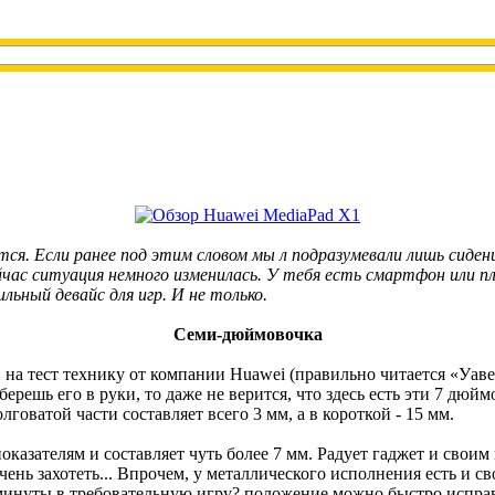
тся. Если ранее под этим словом мы л подразумевали лишь сиден
сейчас ситуация немного изменилась. У тебя есть смартфон или 
ьный девайс для игр. И не только.
Семи-дюймовочка
на тест технику от компании Huawei (правильно читается «Уавей
ешь его в руки, то даже не верится, что здесь есть эти 7 дюймо
оватой части составляет всего 3 мм, а в короткой - 15 мм.
казателям и составляет чуть более 7 мм. Радует гаджет и своим
чень захотеть... Впрочем, у металлического исполнения есть и с
минуты в требовательную игру? положение можно быстро исправ