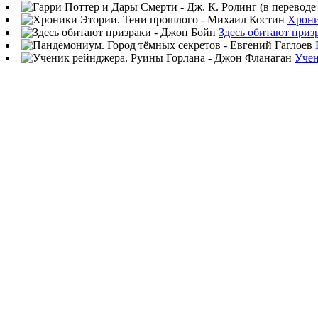
Хрони
Здесь обитают приз
Учен