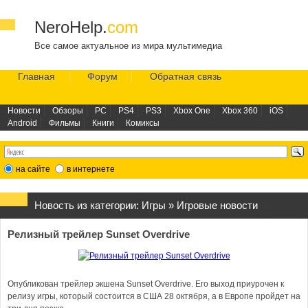
NeroHelp.
com
Все самое актуальное из мира мультимедиа
Главная
Форум
Обратная связь
Новости
Обзоры
PC
PS4
PS3
Xbox One
Xbox 360
iOS
Android
Фильмы
Книги
Комиксы
на сайте
в интернете
Новость из категории:
Игры
»
Игровые новости
Релизный трейлер Sunset Overdrive
Опубликован трейлер экшена Sunset Overdrive. Его выход приурочен к
релизу игры, который состоится в США 28 октября, а в Европе пройдет на