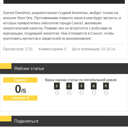
Sunset Overdrive, разработанная студией Insomniac, выйдет только на
консоли Xbox One. Противниками главного героя в нем будут мутанты, в
которых превратились обитатели города Сансет, выпившие
энергетический напиток. Помимо них он встретится с роботами из
корпорации, создавшей энергетик. Они отправятся в Сансет, чтобы
уничтожить мутантов и свидетелей их возникновения.
Просмотров: 1731
Комментариев: 0
Дата публикации: 22.10.14
Рейтинг статьи
Оценка
Ваша оценка статье по пятибальной шкале:
0
1
2
3
4
5
/5
голосов:
0
Поделиться