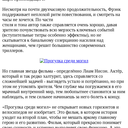
Несмотря на почти двухчасовую продолжительность, Фрэнк
поддерживает неплохой ритм повествования, и смотреть на
часы не хочется. По части
стиля и тона автор также справляется очень хорошо, давая
зрителю почувствовать всю мерзость ключевых событий
(вступительные титры особенно эффектны), но не
скатывается к банальному созерцанию насилия над
женщинами, чем грешит большинство современных
триллеров.
Но главная звезда фильма - определённо Лиам Нисон. Актёр,
который и так редко халтурит, здесь справляется со
сложнейшей задачей - выглядеть устало и потрёпанно, но при
этом не утомлять зрителя. Чем глубже мы погружаемся в его
мрачный внутренний мир, тем любопытнее становится за ним
наблюдать, и тем сильнее начинаешь за него болеть к концу.
«Прогулка среди могил» не открывает новых горизонтов и
велосипедов не изобретает. Это фильм, в котором история
уходит на второй план, чтобы не мешать яркому главному
герою и его развитию. Фильм, который прекрасно понимает
свою сущность и успешно выполняет свою функцию. А это