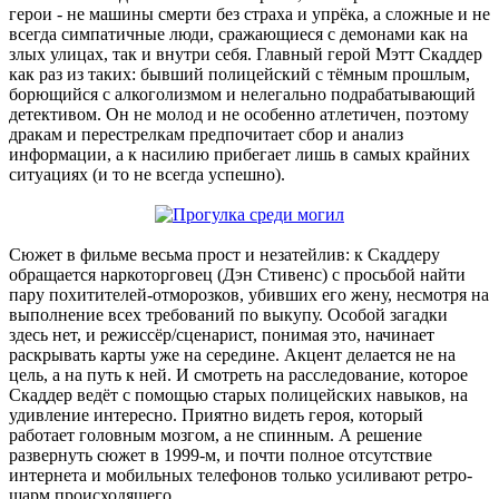
герои - не машины смерти без страха и упрёка, а сложные и не
всегда симпатичные люди, сражающиеся с демонами как на
злых улицах, так и внутри себя. Главный герой Мэтт Скаддер
как раз из таких: бывший полицейский с тёмным прошлым,
борющийся с алкоголизмом и нелегально подрабатывающий
детективом. Он не молод и не особенно атлетичен, поэтому
дракам и перестрелкам предпочитает сбор и анализ
информации, а к насилию прибегает лишь в самых крайних
ситуациях (и то не всегда успешно).
Сюжет в фильме весьма прост и незатейлив: к Скаддеру
обращается наркоторговец (Дэн Стивенс) с просьбой найти
пару похитителей-отморозков, убивших его жену, несмотря на
выполнение всех требований по выкупу. Особой загадки
здесь нет, и режиссёр/сценарист, понимая это, начинает
раскрывать карты уже на середине. Акцент делается не на
цель, а на путь к ней. И смотреть на расследование, которое
Скаддер ведёт с помощью старых полицейских навыков, на
удивление интересно. Приятно видеть героя, который
работает головным мозгом, а не спинным. А решение
развернуть сюжет в 1999-м, и почти полное отсутствие
интернета и мобильных телефонов только усиливают ретро-
шарм происходящего.