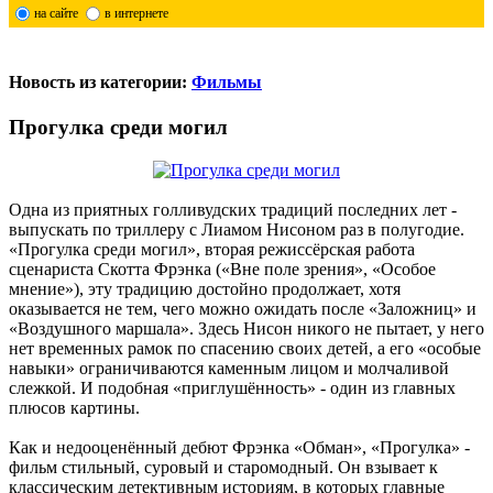
на сайте
в интернете
Новость из категории:
Фильмы
Прогулка среди могил
Одна из приятных голливудских традиций последних лет -
выпускать по триллеру с Лиамом Нисоном раз в полугодие.
«Прогулка среди могил», вторая режиссёрская работа
сценариста Скотта Фрэнка («Вне поле зрения», «Особое
мнение»), эту традицию достойно продолжает, хотя
оказывается не тем, чего можно ожидать после «Заложниц» и
«Воздушного маршала». Здесь Нисон никого не пытает, у него
нет временных рамок по спасению своих детей, а его «особые
навыки» ограничиваются каменным лицом и молчаливой
слежкой. И подобная «приглушённость» - один из главных
плюсов картины.
Как и недооценённый дебют Фрэнка «Обман», «Прогулка» -
фильм стильный, суровый и старомодный. Он взывает к
классическим детективным историям, в которых главные