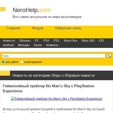
NeroHelp.
com
Все самое актуальное из мира мультимедиа
Главная
Форум
Обратная связь
Новости
Обзоры
PC
PS4
PS3
Xbox One
Xbox 360
iOS
Android
Фильмы
Книги
Комиксы
на сайте
в интернете
Новость из категории:
Игры
»
Игровые новости
Геймплейный трейлер No Man's Sky с PlayStation
Experience
Вслед за большой демонстрацией и трейлером No Man's Sky, который