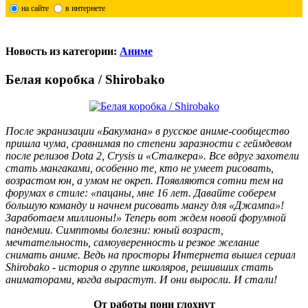
на сайте
в интернете
Новость из категории:
Аниме
Белая коробка / Shirobako
После экранизации «Бакумана» в русское аниме-сообщество
пришла чума, сравнимая по степени заразности с геймдевом
после релизов Dota 2, Crysis и «Сталкера». Все вдруг захотели
стать мангаками, особенно те, кто не умеет рисовать,
возрастом юн, а умом не окреп. Появляются сотни тем на
форумах в стиле: «пацаны, мне 16 лет. Давайте соберем
большую команду и начнем рисовать мангу для «Джампа»!
Заработаем миллионы!» Теперь вот ждем новой форумной
пандемии. Симптомы болезни: юный возраст,
мечтательность, самоуверенность и резкое желание
снимать аниме. Ведь на просторы Интернета вышел сериал
Shirobako - история о группе школяров, решивших стать
аниматорами, когда вырастут. И они выросли. И стали!
От работы пони глохнут