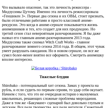
Что вызывало опасение, так это личность режиссера -
Мидзусимы Цутому. Именно эта личность режиссировала
«Геншикен 3». Первые два сезона и их ОВЫ, стоит признать,
были отличными работами и просто классикой аниме-
рекурсии. Это когда в аниме-сериале показывается жизнь
анимешников и тех, кто создает для них продукцию. Но
третий сезон стал невероятным разочарованием. Я бы даже
назвал его главным аниме-разочарованием 2013 года.
Мидзусима также снимал Witch Craft Works - главное
разочарование зимнего сезона 2014 года. В общем, этот чувак
умеет разрушать ожидания. Но в новом сериале, он все же
сумел более-менее внятно все оформить. Смотреть анимешку
вполне интересно.
Тяжелые блудни
Shirobako - потенциальный хит сезона. Замах у проекта на
рубль, и если судить по первым сериям, то удар себя окупает.
Начнем с того, что это не очередная история о малоумных
школьниках, решающих сложные проблемы мироздания.
Даже в том же «Бакумане» сценарий был довольно глупым и
детским. Все ради творчества, все ради читателя. Сюжетный