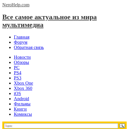
NeroHelp.
com
Все самое актуальное из мира
мультимедиа
Главная
Форум
Обратная связь
Новости
Обзоры
PC
PS4
PS3
Xbox One
Xbox 360
iOS
Android
Фильмы
Книги
Комиксы