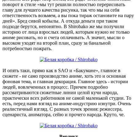
поворот в стиле «мы тут решили полностью перерисовать
главу для лучшего качества рисунка, так что мы на себя
ответственность возьмем, а вы пока тираж остановите на пару
дней». Бред сивой кобылы. А откуда деньги при таком
подходе берутся, непонятно. В Shirobako же мы получили
историю от лица взрослых людей, которым нужно не только
аниме рисовать, но и счета оплачивать. А значит, мысли о
высоком уходят на второй план, сразу за банальной
потребностью пожрать.
И опять таки, прямо как в SAO и «Бакумане», главное в
сюжете - не само производство аниме, хоть это и основная
фоновая тема, и главная декорация. Главное здесь - истории
людей, вовлеченных в процесс. Причем подробно
рассматриваются сюжетные линии целой кучи народа,
практически всех работников не самой маленькой студии. То
есть, перед нами взгляд на аниме-индустрию изнутри. Очень
реалистичный взгляд. С разных точек зрения: режиссера,
сценариста, аниматора, сейю и прочего народа. Круто, че.
Вердикт