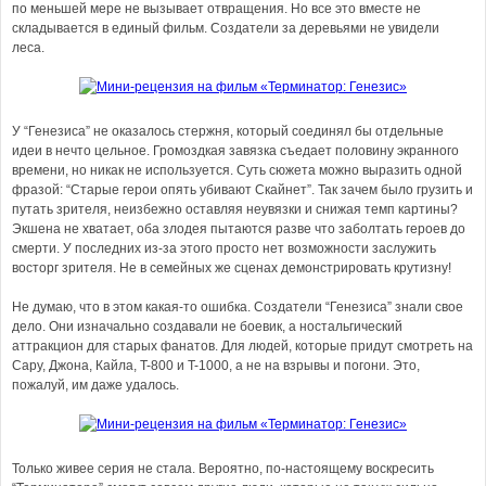
по меньшей мере не вызывает отвращения. Но все это вместе не
складывается в единый фильм. Создатели за деревьями не увидели
леса.
У “Генезиса” не оказалось стержня, который соединял бы отдельные
идеи в нечто цельное. Громоздкая завязка съедает половину экранного
времени, но никак не используется. Суть сюжета можно выразить одной
фразой: “Старые герои опять убивают Скайнет”. Так зачем было грузить и
путать зрителя, неизбежно оставляя неувязки и снижая темп картины?
Экшена не хватает, оба злодея пытаются разве что заболтать героев до
смерти. У последних из-за этого просто нет возможности заслужить
восторг зрителя. Не в семейных же сценах демонстрировать крутизну!
Не думаю, что в этом какая-то ошибка. Создатели “Генезиса” знали свое
дело. Они изначально создавали не боевик, а ностальгический
аттракцион для старых фанатов. Для людей, которые придут смотреть на
Сару, Джона, Кайла, T-800 и T-1000, а не на взрывы и погони. Это,
пожалуй, им даже удалось.
Только живее серия не стала. Вероятно, по-настоящему воскресить