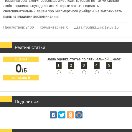
“Терминатора” смогут совсем другие люди, которые не так уж сильно
любят оригинальную дилогию. Которые захотят сделать
сногсшибательный экшен про бессмертного убийцу. А не вытряхивать
пыль из кладовки воспоминаний.
Просмотров: 2466
Комментариев: 0
Дата публикации: 19.07.15
Рейтинг статьи
Оценка
Ваша оценка статье по пятибальной шкале:
0
1
2
3
4
5
/5
голосов:
0
Поделиться