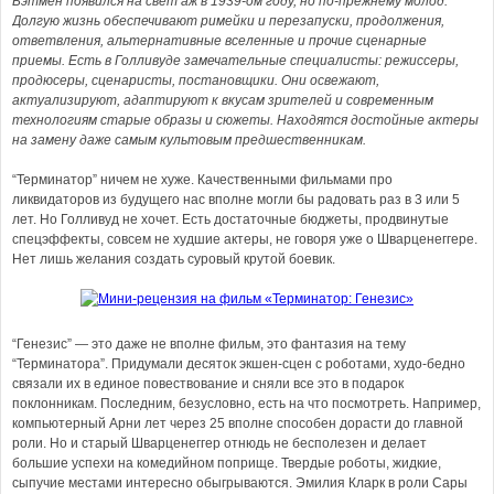
Бэтмен появился на свет аж в 1939-ом году, но по-прежнему молод.
Долгую жизнь обеспечивают римейки и перезапуски, продолжения,
ответвления, альтернативные вселенные и прочие сценарные
приемы. Есть в Голливуде замечательные специалисты: режиссеры,
продюсеры, сценаристы, постановщики. Они освежают,
актуализируют, адаптируют к вкусам зрителей и современным
технологиям старые образы и сюжеты. Находятся достойные актеры
на замену даже самым культовым предшественникам.
“Терминатор” ничем не хуже. Качественными фильмами про
ликвидаторов из будущего нас вполне могли бы радовать раз в 3 или 5
лет. Но Голливуд не хочет. Есть достаточные бюджеты, продвинутые
спецэффекты, совсем не худшие актеры, не говоря уже о Шварценеггере.
Нет лишь желания создать суровый крутой боевик.
“Генезис” — это даже не вполне фильм, это фантазия на тему
“Терминатора”. Придумали десяток экшен-сцен с роботами, худо-бедно
связали их в единое повествование и сняли все это в подарок
поклонникам. Последним, безусловно, есть на что посмотреть. Например,
компьютерный Арни лет через 25 вполне способен дорасти до главной
роли. Но и старый Шварценеггер отнюдь не бесполезен и делает
большие успехи на комедийном поприще. Твердые роботы, жидкие,
сыпучие местами интересно обыгрываются. Эмилия Кларк в роли Сары