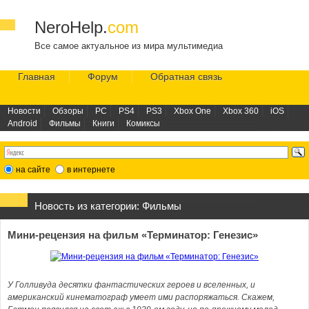
NeroHelp.
com
Все самое актуальное из мира мультимедиа
Главная
Форум
Обратная связь
Новости
Обзоры
PC
PS4
PS3
Xbox One
Xbox 360
iOS
Android
Фильмы
Книги
Комиксы
на сайте
в интернете
Новость из категории:
Фильмы
Мини-рецензия на фильм «Терминатор: Генезис»
У Голливуда десятки фантастических героев и вселенных, и
американский кинематограф умеет ими распоряжаться. Скажем,