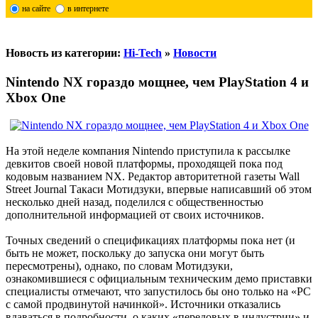
на сайте
в интернете
Новость из категории:
Hi-Tech
»
Новости
Nintendo NX гораздо мощнее, чем PlayStation 4 и
Xbox One
На этой неделе компания Nintendo приступила к рассылке
девкитов своей новой платформы, проходящей пока под
кодовым названием NX. Редактор авторитетной газеты Wall
Street Journal Такаси Мотидзуки, впервые написавший об этом
несколько дней назад, поделился с общественностью
дополнительной информацией от своих источников.
Точных сведений о спецификациях платформы пока нет (и
быть не может, поскольку до запуска они могут быть
пересмотрены), однако, по словам Мотидзуки,
ознакомившиеся с официальным техническим демо приставки
специалисты отмечают, что запустилось бы оно только на «PC
с самой продвинутой начинкой». Источники отказались
вдаваться в подробности, о каких «передовых в индустрии» и