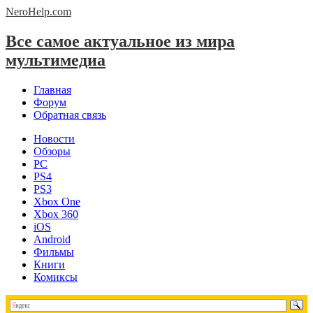
NeroHelp.
com
Все самое актуальное из мира
мультимедиа
Главная
Форум
Обратная связь
Новости
Обзоры
PC
PS4
PS3
Xbox One
Xbox 360
iOS
Android
Фильмы
Книги
Комиксы