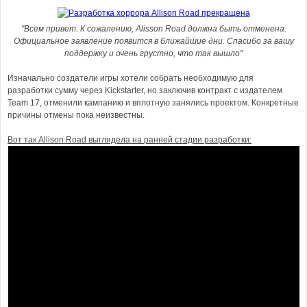
"Всем привет. К сожалению, Alisson Road должна быть отменена.
Официальное заявление появится в ближайшие дни. Спасибо за вашу
поддержку и очень грустно, что так вышло"
Изначально создатели игры хотели собрать необходимую для
разработки сумму через Kickstarter, но заключив контракт с издателем
Team 17, отменили кампанию и вплотную занялись проектом. Конкретные
причины отмены пока неизвестны.
Вот так Allison Road выглядела на ранней стадии разработки: