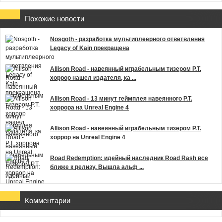
Похожие новости
Nosgoth - разработка мультиплеерного ответвления
Legacy of Kain прекращена
Allison Road - навеянный играбельным тизером P.T.
хоррор нашел издателя, ка ...
Allison Road - 13 минут геймплея навеянного P.T.
хоррора на Unreal Engine 4
Allison Road - навеянный играбельным тизером P.T.
хоррор на Unreal Engine 4
Road Redemption: идейный наследник Road Rash все
ближе к релизу. Вышла альф ...
Комментарии