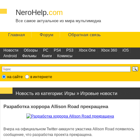
NeroHelp.
com
Все самое актуальное из мира мультимедиа
Главная
Форум
Обратная связь
Новости
Обзоры
PC
PS4
PS3
Xbox One
Xbox 360
iOS
Android
Фильмы
Книги
Комиксы
на сайте
в интернете
Новость из категории:
Игры
»
Игровые новости
Разработка хоррора Allison Road прекращена
Вчера на официальном Twitter-аккаунте ужастика Allison Road появилось
сообщение, что разработка проекта прекращена.