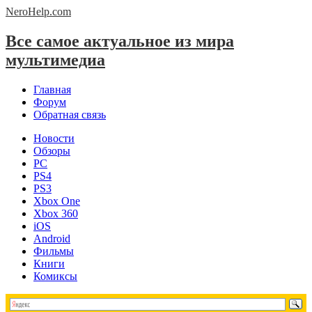
NeroHelp.
com
Все самое актуальное из мира
мультимедиа
Главная
Форум
Обратная связь
Новости
Обзоры
PC
PS4
PS3
Xbox One
Xbox 360
iOS
Android
Фильмы
Книги
Комиксы