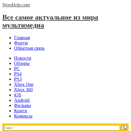
NeroHelp.
com
Все самое актуальное из мира
мультимедиа
Главная
Форум
Обратная связь
Новости
Обзоры
PC
PS4
PS3
Xbox One
Xbox 360
iOS
Android
Фильмы
Книги
Комиксы