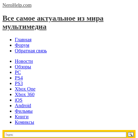
NeroHelp.
com
Все самое актуальное из мира
мультимедиа
Главная
Форум
Обратная связь
Новости
Обзоры
PC
PS4
PS3
Xbox One
Xbox 360
iOS
Android
Фильмы
Книги
Комиксы