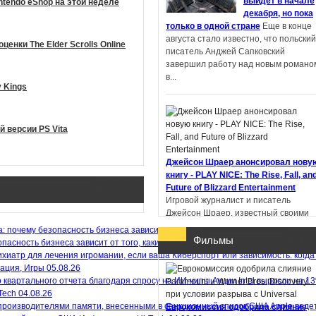
выйдет в начале
ntendo eShop на этой неделе
декабря, но пока
только в одной стране
Еще в конце
Пандемониум. Город
августа стало известно, что польский
енки The Elder Scrolls Online
тёмных секретов -
писатель Анджей Сапковский
Евгений Гаглоев
завершил работу над новым романо
в...
 Kings
 версии PS Vita
Ученик рейнджера.
Руины Горлана - Джон
Фланаган
Джейсон Шраер анонсировал нову
книгу - PLAY NICE: The Rise, Fall, an
Future of Blizzard Entertainment
Игровой журналист и писатель
Джейсон Шраер, известный своими
книгами «Кровь, пот и пиксели» и
«Нажми RESET»,...
Фильмы
пасность бизнеса зависит от того, какие используются лицензионные ключи 
Киберспорт или зависимость: когда
ация, Игры
05.08.26
Акции Intel выросли на 1
Tech
04.08.26
Apple веде
Еврокомиссия одобрила слияние
В Китае литературную премию