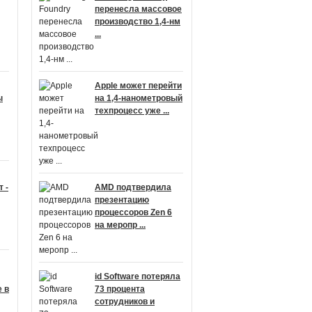
перенесла массовое
производство 1,4-нм
...
Apple может перейти
ы
на 1,4-нанометровый
техпроцесс уже ...
 -
AMD подтвердила
презентацию
процессоров Zen 6
на меропр ...
id Software потеряла
 в
73 процента
сотрудников и