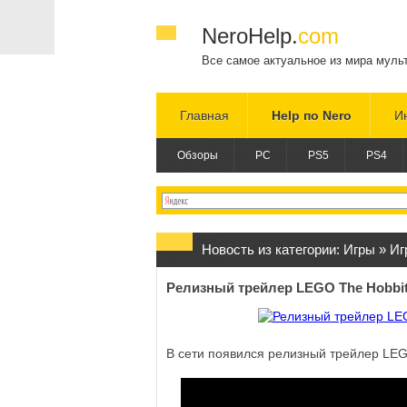
NeroHelp.
com
Все самое актуальное из мира муль
Главная
Help по Nero
И
Обзоры
PC
PS5
PS4
Новость из категории:
Игры
»
Иг
Релизный трейлер LEGO The Hobbi
В сети появился релизный трейлер LEG