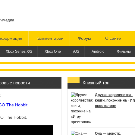
тимедиа
нформация
Комментарии
Форум
О сайте
Xbox Series X/S
Xbox One
iOS
Android
Фильмы
ровые новости
Книжный топ
t
Другие королевства:
книги, похожие на «Иг
престолов»
O The Hobbit.
Она — монстр.