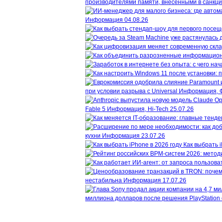
производителями памяти, внесенными в санкц
Информация
04.08.26
при условии разрыва с Universal
Информация, 
Fable 5
Информация, Hi-Tech
25.07.26
кухни
Информация
23.07.26
Как выбрать i
нестабильна
Информация
17.07.26
миллиона долларов после решения PlayStation 