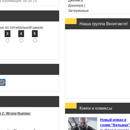
а публикации: 08.04.14
Наша группа Вконтакте!
Гарри Поттер и Дары
ье по пятибальной шкале:
Смерти - Дж. К. Ролин
3
4
5
(в переводе Марии
Спивак)
Хроники Этории. Тени
прошлого - Михаил
Костин
Книги и комиксы
i 2: Wrong Number
Здесь обитают
Новый роман в
призраки - Джон Бойн
серии "Ведьмак"