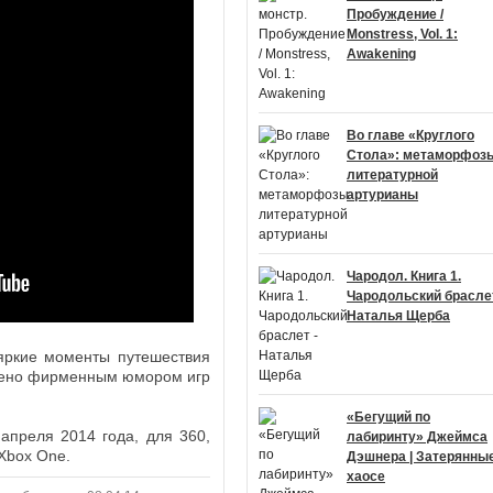
Пробуждение /
Monstress, Vol. 1:
Awakening
Во главе «Круглого
Стола»: метаморфоз
литературной
артурианы
Чародол. Книга 1.
Чародольский браслет
Наталья Щерба
яркие моменты путешествия
влено фирменным юмором игр
«Бегущий по
апреля 2014 года, для 360,
лабиринту» Джеймса
 Xbox One.
Дэшнера | Затерянные
хаосе