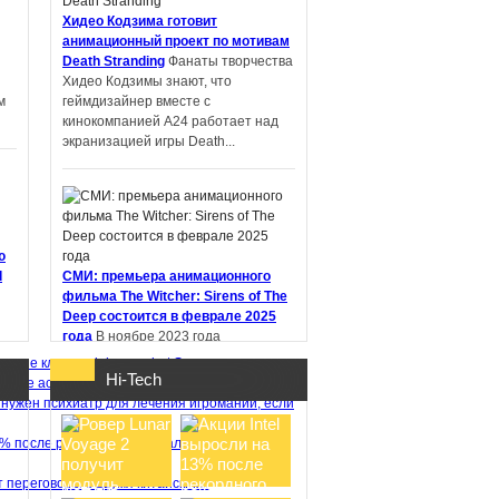
Хидео Кодзима готовит
анимационный проект по мотивам
Death Stranding
Фанаты творчества
PIN-UP: что
Хидео Кодзимы знают, что
проверить перед
м
геймдизайнер вместе с
регистрацией и
кинокомпанией A24 работает над
первым депоз ...
экранизацией игры Death...
Samsung работает
ю
над новыми
d
СМИ: премьера анимационного
наушниками Galaxy
фильма The Witcher: Sirens of The
Buds с не ...
Deep состоится в феврале 2025
года
В ноябре 2023 года
стриминговый сервис Netflix
Эволюция
анонсировал анимационный фильм
Hi-Tech
adobe acrobat
Информация
06.08.26
"Ведьмак: Сирены глубин" (The
 нужен психиатр для лечения игромании, если
Witcher:...
3% после рекордного квартального отчета
т переговоры с двумя китайскими