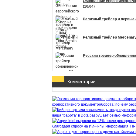
Обновление европейского Ni
(10/04)
Релизный трейлер и первые оц
Релизный трейлер Mercenary
Русский трейлер обновленной
Комментарии
корпоративного документооборота: почему безо
ваша "работа" в Dota разрушает семью
Информ
благодаря спросу на ИИ-чипы
Информация, Hi-