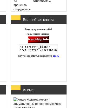
ключевые ...
Волшебная кнопка
г
Microsoft
Вам понравился сайт?
анонсировала новые
Разместите кнопку!
игры в Xbox Game
Pass на п ...
Другие форматы находятся
здесь
id Software работает
над новой частью
DOOM
Глава Xbox
Аниме
представила план
восстановления
бизнеса посл ...