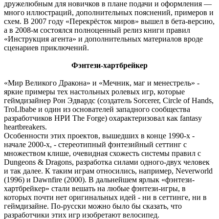
дружелюбным для новичков в плане подачи и оформления —
много иллюстраций, дополнительных пояснений, примеров и
схем. В 2007 году «Перекрёсток миров» вышел в бета-версию,
а в 2008-м состоялся полноценный релиз книги правил
«Инструкция агента» и дополнительных материалов вроде
сценариев приключений.
Фэнтези-хартбрейкер
«Мир Великого Дракона» и «Мечник, маг и менестрель» -
яркие примеры тех настольных ролевых игр, которые
геймдизайнер Рон Эдвардс (создатель Sorcerer, Circle of Hands,
TroLlbabe и один из основателей западного сообщества
разработчиков НРИ The Forge) охарактеризовал как fantasy
heartbreakers.
Особенности этих проектов, вышедших в конце 1990-х -
начале 2000-х, - стереотипный фэнтезийный сеттинг с
множеством клише, очевидная схожесть системы правил с
Dungeons & Dragons, разработка силами одного-двух человек
и так далее. К таким играм относились, например, Neverworld
(1996) и Dawnfire (2000). В дальнейшем ярлык «фэнтези-
хартбрейкер» стали вешать на любые фэнтези-игры, в
которых почти нет оригинальных идей - ни в сеттинге, ни в
геймдизайне. По-русски можно было бы сказать, что
разработчики этих игр изобретают велосипед.