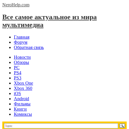
NeroHelp.
com
Все самое актуальное из мира
мультимедиа
Главная
Форум
Обратная связь
Новости
Обзоры
PC
PS4
PS3
Xbox One
Xbox 360
iOS
Android
Фильмы
Книги
Комиксы