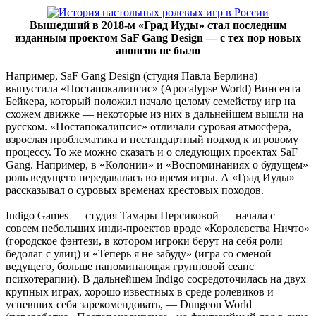
Вышедший в 2018-м «Град Иуды» стал последним
изданным проектом SaF Gang Design — с тех пор новых
анонсов не было
Например, SaF Gang Design (студия Павла Берлина)
выпустила «Постапокалипсис» (Apocalypse World) Винсента
Бейкера, который положил начало целому семейству игр на
схожем движке — некоторые из них в дальнейшем вышли на
русском. «Постапокалипсис» отличали суровая атмосфера,
взрослая проблематика и нестандартный подход к игровому
процессу. То же можно сказать и о следующих проектах SaF
Gang. Например, в «Колонии» и «Воспоминаниях о будущем»
роль ведущего передавалась во время игры. А «Град Иуды»
рассказывал о суровых временах крестовых походов.
Indigo Games — студия Тамары Персиковой — начала с
совсем небольших инди-проектов вроде «Королевства Ничто»
(городское фэнтези, в котором игроки берут на себя роли
бедолаг с улиц) и «Теперь я не забуду» (игра со сменой
ведущего, больше напоминающая групповой сеанс
психотерапии). В дальнейшем Indigo сосредоточилась на двух
крупных играх, хорошо известных в среде ролевиков и
успевших себя зарекомендовать, — Dungeon World