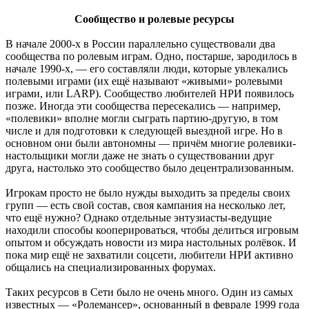
Сообщество и ролевые ресурсы
В начале 2000-х в России параллельно существовали два
сообщества по ролевым играм. Одно, постарше, зародилось в
начале 1990-х, — его составляли люди, которые увлекались
полевыми играми (их ещё называют «живыми» ролевыми
играми, или LARP). Сообщество любителей НРИ появилось
позже. Иногда эти сообщества пересекались — например,
«полевики» вполне могли сыграть партию-другую, в том
числе и для подготовки к следующей выездной игре. Но в
основном они были автономны — причём многие ролевики-
настольщики могли даже не знать о существовании друг
друга, настолько это сообщество было децентрализованным.
Игрокам просто не было нужды выходить за пределы своих
групп — есть свой состав, своя кампания на несколько лет,
что ещё нужно? Однако отдельные энтузиасты-ведущие
находили способы кооперироваться, чтобы делиться игровым
опытом и обсуждать новости из мира настольных ролёвок. И
пока мир ещё не захватили соцсети, любители НРИ активно
общались на специализированных форумах.
Таких ресурсов в Сети было не очень много. Один из самых
известных — «Ролемансер», основанный в феврале 1999 года