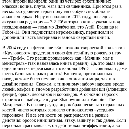
этом игроки выбирали один из четырёх архетипичных
классов: воина, плута, мага или священника. При этом раз в
несколько уровней герой получал особую способность —
аналог «перка». Игру возродили в 2015 году, последняя
актуальная редакция — 3.2. Её авторы в книге указаны под
псевдонимами — помимо Дзябченко, это Atrill, Брашнар и
Fobos-11. Они подчистили игромеханику, переписали и
дополнили часть материала и заново сверстали книги.
В 2004 году на фестивале «Зиланткон» творческий коллектив
«Круговорот» представил свою фэнтезийную ролевую игру
— «ТриМ». Это расшифровывалось как «Мечник, маг и
менестрель» (так называлась книга правил). Да, это была ещё
одна попытка переосмыслить каноны D&D — совпадали даже
шесть базовых характеристик! Впрочем, оригинальных
находок тоже было немало, как в описании мира, так и в
дизайне правил. Скажем, к типичному набору народов вроде
людей, эльфов и гномов разработчики добавили ши (зловещих
фейри), орков, лесовиков и кобольдов. А основной бросок
строился на дайспуле в духе Shadowrun или Vampire: The
Masquerade. В начале раунда игрок брал несколько игральных
костей, число которых зависело от показателя «усердие»
персонажа. И все эти кости он распределял на разные
действия: бросок инициативы, атаку, защиту и так далее. Если
персонаж «распылялся», он действовал неэффективно, а вот