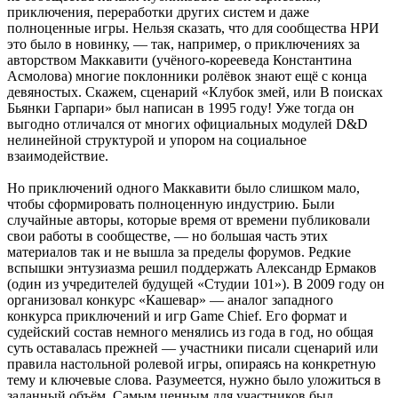
приключения, переработки других систем и даже
полноценные игры. Нельзя сказать, что для сообщества НРИ
это было в новинку, — так, например, о приключениях за
авторством Маккавити (учёного-корееведа Константина
Асмолова) многие поклонники ролёвок знают ещё с конца
девяностых. Скажем, сценарий «Клубок змей, или В поисках
Бьянки Гарпари» был написан в 1995 году! Уже тогда он
выгодно отличался от многих официальных модулей D&D
нелинейной структурой и упором на социальное
взаимодействие.
Но приключений одного Маккавити было слишком мало,
чтобы сформировать полноценную индустрию. Были
случайные авторы, которые время от времени публиковали
свои работы в сообществе, — но большая часть этих
материалов так и не вышла за пределы форумов. Редкие
вспышки энтузиазма решил поддержать Александр Ермаков
(один из учредителей будущей «Студии 101»). В 2009 году он
организовал конкурс «Кашевар» — аналог западного
конкурса приключений и игр Game Chief. Его формат и
судейский состав немного менялись из года в год, но общая
суть оставалась прежней — участники писали сценарий или
правила настольной ролевой игры, опираясь на конкретную
тему и ключевые слова. Разумеется, нужно было уложиться в
заданный объём. Самым ценным для участников был