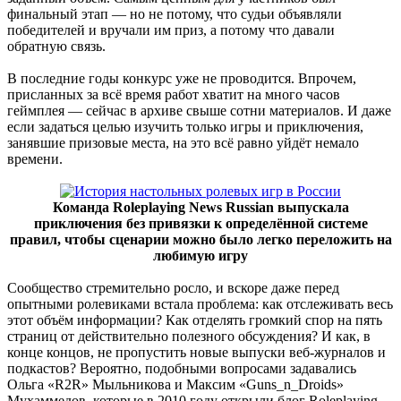
финальный этап — но не потому, что судьи объявляли
победителей и вручали им приз, а потому что давали
обратную связь.
В последние годы конкурс уже не проводится. Впрочем,
присланных за всё время работ хватит на много часов
геймплея — сейчас в архиве свыше сотни материалов. И даже
если задаться целью изучить только игры и приключения,
занявшие призовые места, на это всё равно уйдёт немало
времени.
Команда Roleplaying News Russian выпускала
приключения без привязки к определённой системе
правил, чтобы сценарии можно было легко переложить на
любимую игру
Сообщество стремительно росло, и вскоре даже перед
опытными ролевиками встала проблема: как отслеживать весь
этот объём информации? Как отделять громкий спор на пять
страниц от действительно полезного обсуждения? И как, в
конце концов, не пропустить новые выпуски веб-журналов и
подкастов? Вероятно, подобными вопросами задавались
Ольга «R2R» Мыльникова и Максим «Guns_n_Droids»
Мухаммедов, которые в 2010 году открыли блог Roleplaying