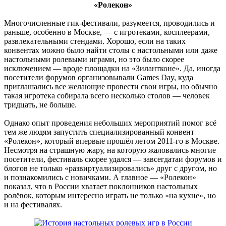
«Ролекон»
Многочисленные гик-фестивали, разумеется, проводились и
раньше, особенно в Москве, — с игротеками, косплеерами,
развлекательными стендами. Хорошо, если на таких
конвентах можно было найти столы с настольными или даже
настольными ролевыми играми, но это было скорее
исключением — вроде площадки на «Зилантконе». Да, иногда
посетители форумов организовывали Games Day, куда
приглашались все желающие провести свои игры, но обычно
такая игротека собирала всего несколько столов — человек
тридцать, не больше.
Однако опыт проведения небольших мероприятий помог всё
тем же людям запустить специализированный конвент
«Ролекон», который впервые прошёл летом 2011-го в Москве.
Несмотря на страшную жару, на которую жаловались многие
посетители, фестиваль скорее удался — завсегдатаи форумов и
блогов не только «развиртуализировались» друг с другом, но
и познакомились с новичками. А главное — «Ролекон»
показал, что в России хватает поклонников настольных
ролёвок, которым интересно играть не только «на кухне», но
и на фестивалях.