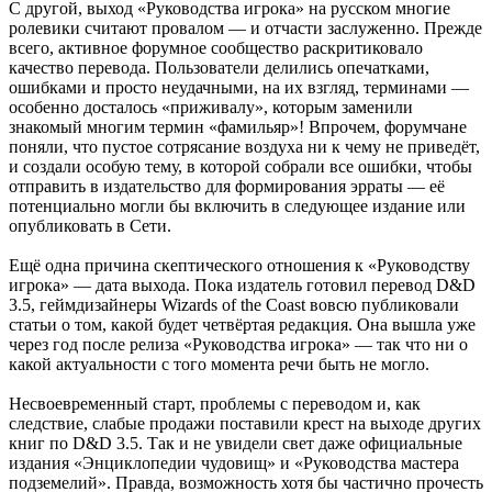
С другой, выход «Руководства игрока» на русском многие
ролевики считают провалом — и отчасти заслуженно. Прежде
всего, активное форумное сообщество раскритиковало
качество перевода. Пользователи делились опечатками,
ошибками и просто неудачными, на их взгляд, терминами —
особенно досталось «приживалу», которым заменили
знакомый многим термин «фамильяр»! Впрочем, форумчане
поняли, что пустое сотрясание воздуха ни к чему не приведёт,
и создали особую тему, в которой собрали все ошибки, чтобы
отправить в издательство для формирования эрраты — её
потенциально могли бы включить в следующее издание или
опубликовать в Сети.
Ещё одна причина скептического отношения к «Руководству
игрока» — дата выхода. Пока издатель готовил перевод D&D
3.5, геймдизайнеры Wizards of the Coast вовсю публиковали
статьи о том, какой будет четвёртая редакция. Она вышла уже
через год после релиза «Руководства игрока» — так что ни о
какой актуальности с того момента речи быть не могло.
Несвоевременный старт, проблемы с переводом и, как
следствие, слабые продажи поставили крест на выходе других
книг по D&D 3.5. Так и не увидели свет даже официальные
издания «Энциклопедии чудовищ» и «Руководства мастера
подземелий». Правда, возможность хотя бы частично прочесть