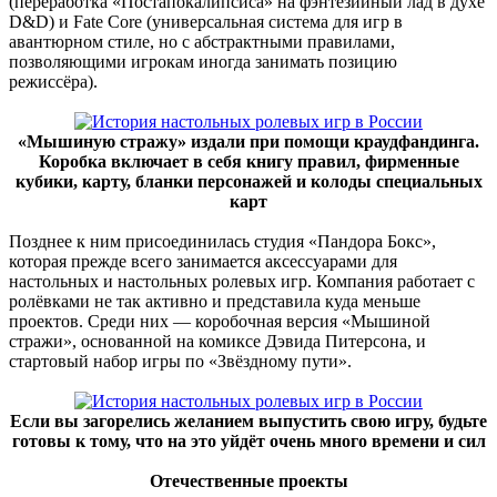
(переработка «Постапокалипсиса» на фэнтезийный лад в духе
D&D) и Fate Core (универсальная система для игр в
авантюрном стиле, но с абстрактными правилами,
позволяющими игрокам иногда занимать позицию
режиссёра).
«Мышиную стражу» издали при помощи краудфандинга.
Коробка включает в себя книгу правил, фирменные
кубики, карту, бланки персонажей и колоды специальных
карт
Позднее к ним присоединилась студия «Пандора Бокс»,
которая прежде всего занимается аксессуарами для
настольных и настольных ролевых игр. Компания работает с
ролёвками не так активно и представила куда меньше
проектов. Среди них — коробочная версия «Мышиной
стражи», основанной на комиксе Дэвида Питерсона, и
стартовый набор игры по «Звёздному пути».
Если вы загорелись желанием выпустить свою игру, будьте
готовы к тому, что на это уйдёт очень много времени и сил
Отечественные проекты