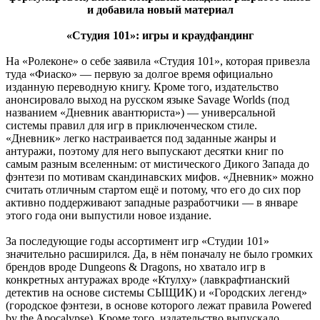
и добавила новый материал
«Студия 101»: игры и краудфандинг
На «Ролеконе» о себе заявила «Студия 101», которая привезла
туда «Фиаско» — первую за долгое время официально
изданную переводную книгу. Кроме того, издательство
анонсировало выход на русском языке Savage Worlds (под
названием «Дневник авантюриста») — универсальной
системы правил для игр в приключенческом стиле.
«Дневник» легко настраивается под заданные жанры и
антуражи, поэтому для него выпускают десятки книг по
самым разным вселенным: от мистического Дикого Запада до
фэнтези по мотивам скандинавских мифов. «Дневник» можно
считать отличным стартом ещё и потому, что его до сих пор
активно поддерживают западные разработчики — в январе
этого года они выпустили новое издание.
За последующие годы ассортимент игр «Студии 101»
значительно расширился. Да, в нём поначалу не было громких
брендов вроде Dungeons & Dragons, но хватало игр в
конкретных антуражах вроде «Ктулху» (лавкрафтианский
детектив на основе системы СЫЩИК) и «Городских легенд»
(городское фэнтези, в основе которого лежат правила Powered
by the Apocalypse). Кроме того, издательство выпускало