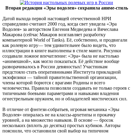
Вторая редакция «Эры водолея» сохранила аниме-стиль
Датой выхода первой настоящей отечественной НРИ
справедливо считают 2000 год, когда свет увидела «Эра
Водолея» за авторством Евгения Медведева и Вячеслава
Макарова (сейчас Макаров возглавляет разработку
компьютерной World of Tanks). Её, собственно, и продвигали
как ролевую игру— тем удивительнее было видеть, что
иллюстрации в книге выполнены в стиле манги. Рисунки
создавали ложное впечатление: «Эра» была не настолько
«анимешной», как могло показаться. Её действие вообще
разворачивалось в России девяностых! Участникам
предстояло стать оперативниками Института прикладной
экзофизики — тайной правительственной организации,
члены которой борются с врагами Родины и всего
человечества. Правила позволяли создавать не только героев с
типичными боевыми параметрами и навыками владения
огнестрельным оружием, но и обладателей мистических сил.
В отличие от фэнтези-собратьев, игровая механика «Эры
Водолея» опиралась не на классы-архетипы и прокачку
уровней, а на множество навыков. В основе — бросок
нескольких (вплоть до десятка) простых кубиков. Авторы
пояснили, что остановили свой выбор на типичном