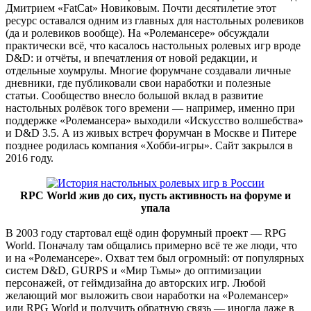
Дмитрием «FatCat» Новиковым. Почти десятилетие этот
ресурс оставался одним из главных для настольных ролевиков
(да и ролевиков вообще). На «Ролемансере» обсуждали
практически всё, что касалось настольных ролевых игр вроде
D&D: и отчёты, и впечатления от новой редакции, и
отдельные хоумрулы. Многие форумчане создавали личные
дневники, где публиковали свои наработки и полезные
статьи. Сообщество внесло большой вклад в развитие
настольных ролёвок того времени — например, именно при
поддержке «Ролемансера» выходили «Искусство волшебства»
и D&D 3.5. А из живых встреч форумчан в Москве и Питере
позднее родилась компания «Хобби-игры». Сайт закрылся в
2016 году.
RPC World жив до сих, пусть активность на форуме и
упала
В 2003 году стартовал ещё один форумный проект — RPG
World. Поначалу там общались примерно всё те же люди, что
и на «Ролемансере». Охват тем был огромный: от популярных
систем D&D, GURPS и «Мир Тьмы» до оптимизации
персонажей, от геймдизайна до авторских игр. Любой
желающий мог выложить свои наработки на «Ролемансер»
или RPG World и получить обратную связь — иногда даже в