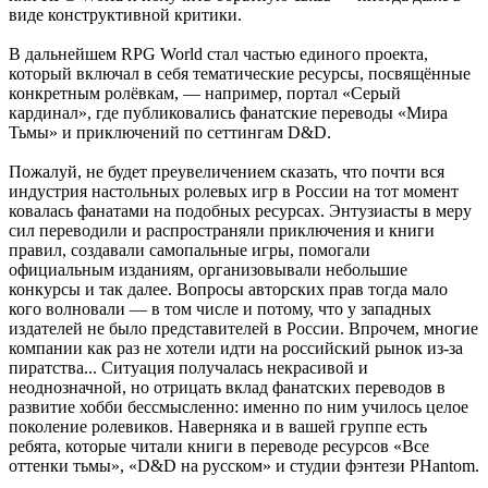
виде конструктивной критики.
В дальнейшем RPG World стал частью единого проекта,
который включал в себя тематические ресурсы, посвящённые
конкретным ролёвкам, — например, портал «Серый
кардинал», где публиковались фанатские переводы «Мира
Тьмы» и приключений по сеттингам D&D.
Пожалуй, не будет преувеличением сказать, что почти вся
индустрия настольных ролевых игр в России на тот момент
ковалась фанатами на подобных ресурсах. Энтузиасты в меру
сил переводили и распространяли приключения и книги
правил, создавали самопальные игры, помогали
официальным изданиям, организовывали небольшие
конкурсы и так далее. Вопросы авторских прав тогда мало
кого волновали — в том числе и потому, что у западных
издателей не было представителей в России. Впрочем, многие
компании как раз не хотели идти на российский рынок из-за
пиратства... Ситуация получалась некрасивой и
неоднозначной, но отрицать вклад фанатских переводов в
развитие хобби бессмысленно: именно по ним училось целое
поколение ролевиков. Наверняка и в вашей группе есть
ребята, которые читали книги в переводе ресурсов «Все
оттенки тьмы», «D&D на русском» и студии фэнтези PHantom.