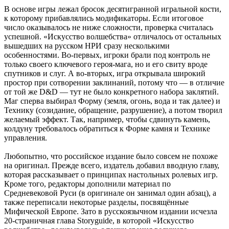
В основе игры лежал бросок десятигранной игральной кости,
к которому прибавлялись модификаторы. Если итоговое
число оказывалось не ниже сложности, проверка считалась
успешной. «Искусство волшебства» отличалось от остальных
вышедших на русском НРИ сразу несколькими
особенностями. Во-первых, игроки брали под контроль не
только своего ключевого героя-мага, но и его свиту вроде
спутников и слуг. А во-вторых, игра открывала широкий
простор при сотворении заклинаний, потому что — в отличие
от той же D&D — тут не было конкретного набора заклятий.
Маг сперва выбирал Форму (земля, огонь, вода и так далее) и
Технику (созидание, обращение, разрушение), а потом творил
желаемый эффект. Так, например, чтобы сдвинуть камень,
колдуну требовалось обратиться к Форме камня и Технике
управления.
Любопытно, что российское издание было совсем не похоже
на оригинал. Прежде всего, издатель добавил вводную главу,
которая рассказывает о принципах настольных ролевых игр.
Кроме того, редакторы дополнили материал по
Средневековой Руси (в оригинале он занимал один абзац), а
также переписали некоторые разделы, посвящённые
Мифической Европе. Зато в русскоязычном издании исчезла
20-страничная глава Storyguide, в которой «Искусство