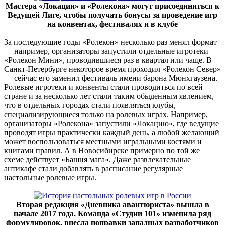
Мастера «Локации» и «Ролекона» могут присоединиться к
Ведущей Лиге, чтобы получать бонусы за проведение игр
на конвентах, фестивалях и в клубе
За последующие годы «Ролекон» несколько раз менял формат
— например, организаторы запустили отдельные игротеки
«Ролекон Мини», проводившиеся раз в квартал или чаще. В
Санкт-Петербурге некоторое время проходил «Ролекон Север»
— сейчас его заменил фестиваль имени барона Мюнхгаузена.
Ролевые игротеки и конвенты стали проводиться по всей
стране и за несколько лет стали таким обыденным явлением,
что в отдельных городах стали появляться клубы,
специализирующиеся только на ролевых играх. Например,
организаторы «Ролекона» запустили «Локацию», где ведущие
проводят игры практически каждый день, а любой желающий
может воспользоваться местными игральными костями и
книгами правил. А в Новосибирске примерно по той же
схеме действует «Башня мага». Даже развлекательные
антикафе стали добавлять в расписание регулярные
настольные ролевые игры.
Вторая редакция «Дневника авантюриста» вышла в
начале 2017 года. Команда «Студии 101» изменила ряд
формулировок, внесла поправки западных разработчиков