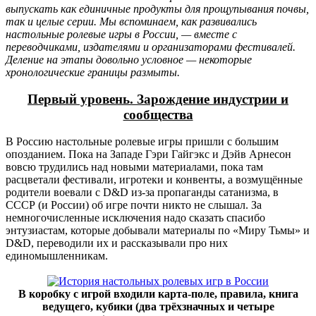
выпускать как единичные продукты для прощупывания почвы,
так и целые серии. Мы вспоминаем, как развивались
настольные ролевые игры в России, — вместе с
переводчиками, издателями и организаторами фестивалей.
Деление на этапы довольно условное — некоторые
хронологические границы размыты.
Первый уровень. Зарождение индустрии и
сообщества
В Россию настольные ролевые игры пришли с большим
опозданием. Пока на Западе Гэри Гайгэкс и Дэйв Арнесон
вовсю трудились над новыми материалами, пока там
расцветали фестивали, игротеки и конвенты, а возмущённые
родители воевали с D&D из-за пропаганды сатанизма, в
СССР (и России) об игре почти никто не слышал. За
немногочисленные исключения надо сказать спасибо
энтузиастам, которые добывали материалы по «Миру Тьмы» и
D&D, переводили их и рассказывали про них
единомышленникам.
В коробку с игрой входили карта-поле, правила, книга
ведущего, кубики (два трёхзначных и четыре