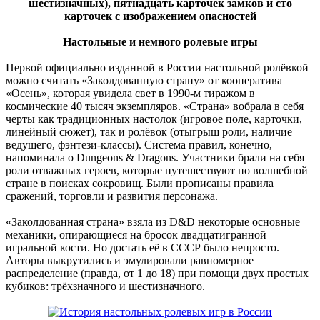
шестизначных), пятнадцать карточек замков и сто
карточек с изображением опасностей
Настольные и немного ролевые игры
Первой официально изданной в России настольной ролёвкой
можно считать «Заколдованную страну» от кооператива
«Осень», которая увидела свет в 1990-м тиражом в
космические 40 тысяч экземпляров. «Страна» вобрала в себя
черты как традиционных настолок (игровое поле, карточки,
линейный сюжет), так и ролёвок (отыгрыш роли, наличие
ведущего, фэнтези-классы). Система правил, конечно,
напоминала о Dungeons & Dragons. Участники брали на себя
роли отважных героев, которые путешествуют по волшебной
стране в поисках сокровищ. Были прописаны правила
сражений, торговли и развития персонажа.
«Заколдованная страна» взяла из D&D некоторые основные
механики, опирающиеся на бросок двадцатигранной
игральной кости. Но достать её в СССР было непросто.
Авторы выкрутились и эмулировали равномерное
распределение (правда, от 1 до 18) при помощи двух простых
кубиков: трёхзначного и шестизначного.