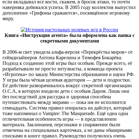
если вкладывал все кости, скажем, в бросок атаки, то почти
наверняка добивался успеха. В 2005 году коллектив выпустил
дополнение «Грифоны сражаются», посвящённое игровому
миру.
Книга «Инструкция агента» была оформлена как папка с
секретными документами
В 2006-м свет увидела альфа-версия «Перекрёстка миров» от
геймдизайнеров Антона Карелина и Тимофея Бокарёва.
Подход к созданию этой игры был особым. Прежде всего, её
разрабатывали не просто энтузиасты, а команда проекта
«Игротека» по заказу Министерства образования и науки РФ.
У игры была чёткая целевая аудитория — дети и подростки.
Её действие разворачивалось вокруг секретной организации
О.С.А, в которую входили дети с особым Даром. Лишь они
без последствий для рассудка и здоровья способны
путешествовать между мирами — пока им не исполнится
семнадцать. Система правил опиралась на дайспул, который
тоже напоминал о Vampire: The Masquerade. Ещё одна одна
отличительная особенность игры — в представлении
материала. Заклинания, персонажи и снаряжение были
отмечены на специальных карточках, а не даны обширными
списками в книге правил. Руководство получилось очень