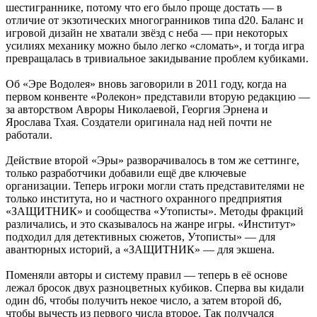
шестиграннике, потому что его было проще достать — в
отличие от экзотических многогранников типа d20. Баланс и
игровой дизайн не хватали звёзд с неба — при некоторых
усилиях механику можно было легко «сломать», и тогда игра
превращалась в тривиальное закидывание проблем кубиками.
Об «Эре Водолея» вновь заговорили в 2011 году, когда на
первом конвенте «Ролекон» представили вторую редакцию —
за авторством Авроры Николаевой, Георгия Эрнена и
Ярослава Тхая. Создатели оригинала над ней почти не
работали.
Действие второй «Эры» разворачивалось в том же сеттинге,
только разработчики добавили ещё две ключевые
организации. Теперь игроки могли стать представителями не
только института, но и частного охранного предприятия
«ЗАЩИТНИК» и сообщества «Утописты». Методы фракций
различались, и это сказывалось на жанре игры. «Институт»
подходил для детективных сюжетов, Утописты» — для
авантюрных историй, а «ЗАЩИТНИК» — для экшена.
Поменяли авторы и систему правил — теперь в её основе
лежал бросок двух разноцветных кубиков. Сперва вы кидали
один d6, чтобы получить некое число, а затем второй d6,
чтобы вычесть из первого числа второе. Так получался