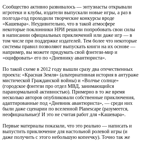
Сообщество активно развивалось — энтузиасты открывали
игротеки и клубы, издатели выпускали новые игры, а раз в
полгода-год проходили творческие конкурсы вроде
«Кашевара». Неудивительно, что в такой атмосфере
некоторые поклонники НРИ решили попробовать свои силы
в написании официальных приключений или даже игр — в
том числе при поддержке издателей. Тем более что некоторые
системы правил позволяют выпускать книги на их основе —
например, вы можете придумать свой фэнтези-мир и
«оцифровать» его по «Дневнику авантюриста».
По такой схеме в 2012 году вышли сразу два отечественных
проекта: «Красная Земля» (альтернативная история в антураже
мистической Гражданской войны) и «Волчье солнце»
(городское фэнтези про отдел МВД, занимающийся
паранормальной активностью). Примерно в то же время
несколько авторов опубликовали собственные приключения,
адаптированные под «Дневник авантюриста», — среди них
были даже сценарии по вселенной Planescape (разумеется,
неофициальные)! И это не считая работ для «Кашевара».
Первые материалы показали, что это реально — написать и
выпустить приключение для настольной ролевой игры (и
даже получить с этого небольшую копеечку). Точно так же