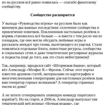
их на русском всё равно появилась — спасибо фанатскому
сообществу.
Сообщество расширяется
У выхода «Руководства игрока» на русском было как
минимум два важных последствия: сплочение сообщества и
привлечение новичков. Поклонников настольных ролёвок и
впрямь становилось всё больше — и вместе с тем росло число
площадок, где они могли обсудить любимые игры и
рассказать анекдот про гнома, вылетающего из ущелья. Стали
появляться отдельные блоги, новостные ресурсы, сообщества
в социальных сетях и даже тематические регулярные журналы
и подкасты (ещё до того, как это стало мейнстримом)!
Так, например, зародился сайт «Штормовая башня», который
вёл Александр «Мэлфис К.» Фролов. Сейчас этот портал
известен архивом статей, материалами по картографии и
многочисленными генераторами для настольных ролёвок (как
вам генератор горных великанов? А генератор странных
писем из дома?
А не хотите сгенерировать зловещую команду пиратского
корабля?). Но на старте, в 2006-м, Александр выпускал там
тематический веб-журнал «Ночная ведьма», где