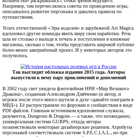
волшебства» раскрывалась с точки зрения ведущего.
Например, там перечислялись советы по проведению игры,
описывалось развитие персонажа и давались правила по
путешествиям.
Успех отечественной «Эры водолея» и зарубежной Ars Magica
вдохновил другие команды явить миру свои наработки. Речь
шла не столько о выходе в печать и поступлении в книжные
магазины, сколько о том, чтобы представить широкой публике
более-менее завершённый проект. И у некоторых авторов это
получилось.
Так выглядит обложка издания 2015 года. Авторы
выпустили к нему пару приключений и дополнений
В 2002 году свет увидела фэнтезийная НРИ «Мир Великого
Дракона», созданная Александром Дзябченко (и автор, и
игроки после этого много шутили в духе «давайте поиграем в
МВД»). Её распространяли по форумам и сообществам в виде
PDF-файлов. Главным источником вдохновения служила,
разумеется, Dungeons & Dragons — а также, что неожиданно,
универсальная система GURPS, откуда авторы
позаимствовали некоторые дизайнерские решения. Атрибуты
персонажей соответствовали системе S.P.E.C.I.A.L., но при