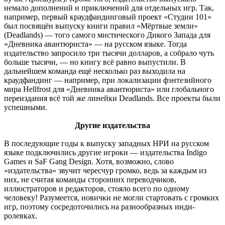
немало дополнений и приключений для отдельных игр. Так,
например, первый краудфандинговый проект «Студии 101»
был посвящён выпуску книги правил «Мёртвые земли»
(Deadlands) — того самого мистического Дикого Запада для
«Дневника авантюриста» — на русском языке. Тогда
издательство запросило три тысячи долларов, а собрало чуть
больше тысячи, — но книгу всё равно выпустили. В
дальнейшем команда ещё несколько раз выходила на
краудфандинг — например, при локализации фэнтезийного
мира Hellfrost для «Дневника авантюриста» или глобального
переиздания всё той же линейки Deadlands. Все проекты были
успешными.
Другие издательства
В последующие годы к выпуску западных НРИ на русском
языке подключились другие игроки — издательства Indigo
Games и SaF Gang Design. Хотя, возможно, слово
«издательства» звучит чересчур громко, ведь за каждым из
них, не считая команды сторонних переводчиков,
иллюстраторов и редакторов, стояло всего по одному
человеку! Разумеется, новички не могли стартовать с громких
игр, поэтому сосредоточились на разнообразных инди-
ролевках.