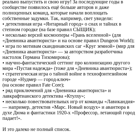
реально выпустить и свою игру! За последующие годы в
сообществе появилось ещё больше авторов и даже
полноценных команд, которые начали воплощать
собственные задумки. Так, например, свет увидели:
• детективная игра «Янтарный город» о снах и тайнах в
степном городке (на базе правил СЫЩИК);
• несколько версий космооперы «Грань вселенной» (для
«Дневника авантюриста» и на основе правил Dungeon World);
• игра по мотивам скандинавских саг «Круг земной» (мир для
«Дневника авантюриста» — за авторством разработчика
настолок Германа Тихомирова);
• научно-фантастический сеттинг про колонизацию другого
мира «Пустая надежда» (тоже для «Дневника авантюриста»);
• стратегическая игра о тайной войне в технофэнтезийном
городе «Нудмер — город-ключ»
(на основе правил Fate Core);
• ряд приключений для «Дневника авантюриста» и
лавкрафтианского детектива «Ктулху»;
• несколько повествовательных игр от команды «Лавикандия»
— например, детектив «Марс. Новый воздух» и авантюра в
духе Дюма и фантастики 1920-х «Профессор, летающий город
падает!».
И это далеко не полный список.