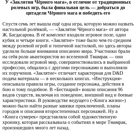
У «Заклятия Чёрного мага», в отличие от традиционных
ролевых игр, была финальная цель — добраться до
цитадели Чёрного мага и победить его
Спустя семь лет вышла ещё одна игра, которую можно назвать
настольной ролёвкой, — «Заклятие Чёрного мага» от автора
Ж. Багдасарова. В её комплект входили игровое поле, один
кубик и четыре книги. «Заклятие» тоже было чем-то средним
между ролевой игрой и типичной настолкой, но здесь авторы
уделили больше внимания описанию мира. Участники брали
на себя роли авантюристов во вселенной Тмамрак — они
исследовали игровой мир, совершенствовались в выбранной
профессии, общались с другими персонажами и выполняли
их поручения. «Заклятие» отличает характерная для D&D
подача материала — в нескольких книгах. «Инструкция»
описывала правила игры, создание персонажа, действия в
бою и тому подобное. В «Бестиарий» вошли описания 96
видов существ, включая их поведение, внешний вид и боевые
характеристики. В руководстве ведущего («Книга жизни»)
можно было найти разные завязки приключений, планы
городов и описания второстепенных персонажей. Ну а
«Книга сумерек» представляла собой художественную
хронику, которая рассказывала о событиях в мире Тмамрак,
произошедших много лет назад.