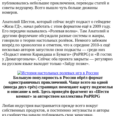
публиковались небольшие приключения, переводы статей и
советы ведущему. Всего вышло чуть больше дюжины
номеров.
Анатолий Шестов, который сейчас ведёт подкаст о геймдеве
«Жиза ГД», начал работать с этим форматом ещё в 2009 году.
Его передачи назывались «Ролевая волна». Там Анатолий и
другими форумчане обсуждали разные системы и жанры,
говорили о теории настольных ролёвок. Немного забежим
вперёд по хронологии и отметим, что к середине 2010-х ещё
несколько авторов запустили свои подкасты — среди них
«Подкаст имени Карандаша и Бумаги» (PnPRPG) и «В гостях
у Димагоргоныча». Сейчас оба проекта закрыты — регулярно
на русском языке выходит только «Зайду позже».
Большую популярность в России обрёл формат
одностраничных приключений. Чаще всего на одной
(иногда двух-трёх) страницах помещают карту подземелья
и описание к ней. Здесь приведён фрагмент из «Шести
комнат» за авторством коллектива PnPRPG
Любая индустрия выстраивается прежде всего вокруг
собственных продуктов, и постепенно энтузиасты и авторы
из сообщества начали публиковать свои зарисовки,