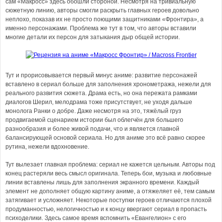
сам «Макросс» здесь обошли стороной. Несмотря на тривиальную
сюжетную линию, авторы смогли раскрыть главных героев довольно
неплохо, показав их не просто поющими защитниками «Фронтира», а
именно персонажами. Проблема же тут в том, что авторы вставили
многие детали их персон для затыкания дыр общей истории.
Тут и прорисовывается первый минус аниме: развитие персонажей
вставлено в сериал больше для заполнения хронометража, нежели для
реального развития сюжета. Драма есть, но она пережата рамками
диалогов Шерил, мелодрама тоже присутствует, не уходя дальше
монолога Ранки о добре. Даже несмотря на это, тяжёлый груз
продвигаемой сценарием истории был облегчён для большего
разнообразия и более живой подачи, что и является главной
балансирующей основой сериала. Но для аниме это всё равно скорее
рутина, нежели вдохновение.
Тут вылезает главная проблема: сериал не кажется цельным. Авторы под
конец растеряли весь смысл оригинала. Теперь бои, музыка и любовные
линии вставлены лишь для заполнения экранного времени. Каждый
элемент не дополняет общую картину аниме, а отяжеляет её, тем самым
затягивает и усложняет. Некоторые поступки героев отличаются плохой
продуманностью, нелогичностью и к концу ввергают сериал в пропасть
психоделики. Здесь самое время вспомнить «Евангелион» с его