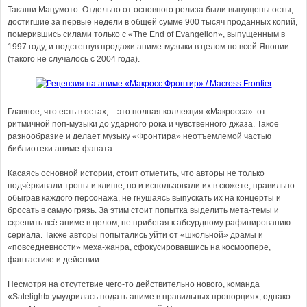
Такаши Мацумото. Отдельно от основного релиза были выпущены осты,
достигшие за первые недели в общей сумме 900 тысяч проданных копий,
померившись силами только с «The End of Evangelion», выпущенным в
1997 году, и подстегнув продажи аниме-музыки в целом по всей Японии
(такого не случалось с 2004 года).
Главное, что есть в остах, – это полная коллекция «Макросса»: от
ритмичной поп-музыки до ударного рока и чувственного джаза. Такое
разнообразие и делает музыку «Фронтира» неотъемлемой частью
библиотеки аниме-фаната.
Касаясь основной истории, стоит отметить, что авторы не только
подчёркивали тропы и клише, но и использовали их в сюжете, правильно
обыграв каждого персонажа, не гнушаясь выпускать их на концерты и
бросать в самую грязь. За этим стоит попытка выделить мета-темы и
скрепить всё аниме в целом, не прибегая к абсурдному рафинированию
сериала. Также авторы попытались уйти от «школьной» драмы и
«повседневности» меха-жанра, сфокусировавшись на космоопере,
фантастике и действии.
Несмотря на отсутствие чего-то действительно нового, команда
«Satelight» умудрилась подать аниме в правильных пропорциях, однако