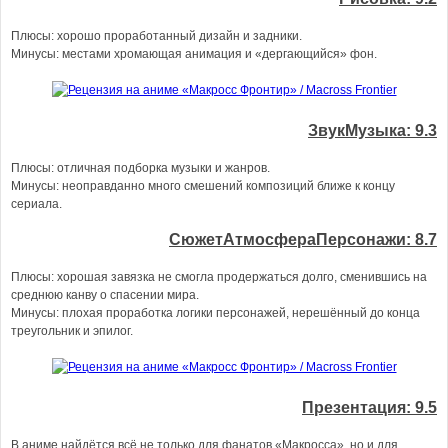
Плюсы: хорошо проработанный дизайн и задники.
Минусы: местами хромающая анимация и «дергающийся» фон.
ЗвукМузыка: 9.3
Плюсы: отличная подборка музыки и жанров.
Минусы: неоправданно много смешений композиций ближе к концу
сериала.
СюжетАтмосфераПерсонажи: 8.7
Плюсы: хорошая завязка не смогла продержаться долго, сменившись на
среднюю канву о спасении мира.
Минусы: плохая проработка логики персонажей, нерешённый до конца
треугольник и эпилог.
Презентация: 9.5
В аниме найдётся всё не только для фанатов «Макросса», но и для