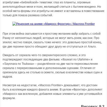
атрибутами «библейской» тематики: глаз из планеты, огромные
ангелоподобные мехи и псих, желающий слиться с бытием воедино. Но
особой мета-формы эти атрибуты не имеют и вставлены в повествование
только для показа размаха событий.
При этом война скатывается к простому желанию вайр забрать с собой
Ранку от непонятных людей, которые не могут жить роем, как они. Про
эпилог, честно говоря, сказать тоже нечего: это довольно простой конец,
где две героини просто обещают друг другу не отступаться от Альто.
Ожидать от сериала чего-то сверхинтересного сложно, и это
подтверждают последующие два фильма: «Itsuwari no Utahime» и
«Sayonara no Tsubasa» – разделённое на две части переосмысление
сериала с перерисованными и дополненными сценами. Отличия от
оригинала здесь не столько в сюжете, сколько в количестве новых сцен и
кадров.
Несмотря на недостатки, «Macross Frontier» доказывает, что достоин
быть в коллекции каждого фаната аниме. В целом «Фронтир» дополняет
«Макросс» как вселенную, добавляя новые элементы к уже устоявшейся
формуле.
Рисовка: 9.2