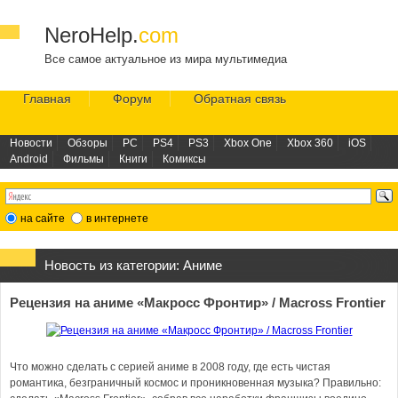
NeroHelp.
com
Все самое актуальное из мира мультимедиа
Главная
Форум
Обратная связь
Новости
Обзоры
PC
PS4
PS3
Xbox One
Xbox 360
iOS
Android
Фильмы
Книги
Комиксы
на сайте
в интернете
Новость из категории:
Аниме
Рецензия на аниме «Макросс Фронтир» / Macross Frontier
Что можно сделать с серией аниме в 2008 году, где есть чистая
романтика, безграничный космос и проникновенная музыка? Правильно: