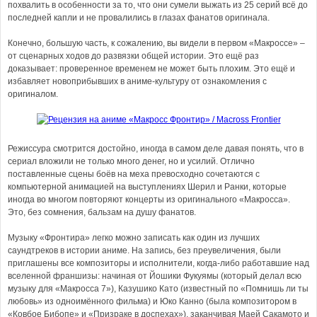
похвалить в особенности за то, что они сумели выжать из 25 серий всё до
последней капли и не провалились в глазах фанатов оригинала.
Конечно, большую часть, к сожалению, вы видели в первом «Макроссе» –
от сценарных ходов до развязки общей истории. Это ещё раз
доказывает: проверенное временем не может быть плохим. Это ещё и
избавляет новоприбывших в аниме-культуру от ознакомления с
оригиналом.
Режиссура смотрится достойно, иногда в самом деле давая понять, что в
сериал вложили не только много денег, но и усилий. Отлично
поставленные сцены боёв на меха превосходно сочетаются с
компьютерной анимацией на выступлениях Шерил и Ранки, которые
иногда во многом повторяют концерты из оригинального «Макросса».
Это, без сомнения, бальзам на душу фанатов.
Музыку «Фронтира» легко можно записать как один из лучших
саундтреков в истории аниме. На запись, без преувеличения, были
приглашены все композиторы и исполнители, когда-либо работавшие над
вселенной франшизы: начиная от Йошики Фукуямы (который делал всю
музыку для «Макросса 7»), Казушико Като (известный по «Помнишь ли ты
любовь» из одноимённого фильма) и Юко Канно (была композитором в
«Ковбое Бибопе» и «Призраке в доспехах»), заканчивая Маей Сакамото и