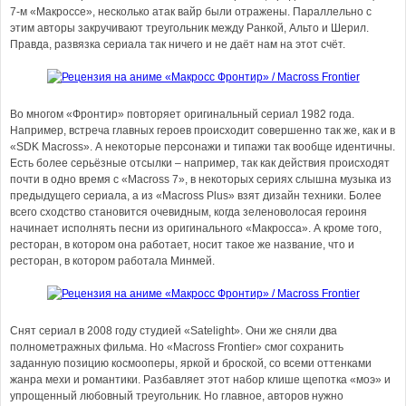
7-м «Макроссе», несколько атак вайр были отражены. Параллельно с
этим авторы закручивают треугольник между Ранкой, Альто и Шерил.
Правда, развязка сериала так ничего и не даёт нам на этот счёт.
Во многом «Фронтир» повторяет оригинальный сериал 1982 года.
Например, встреча главных героев происходит совершенно так же, как и в
«SDK Macross». А некоторые персонажи и типажи так вообще идентичны.
Есть более серьёзные отсылки – например, так как действия происходят
почти в одно время с «Macross 7», в некоторых сериях слышна музыка из
предыдущего сериала, а из «Macross Plus» взят дизайн техники. Более
всего сходство становится очевидным, когда зеленоволосая героиня
начинает исполнять песни из оригинального «Макросса». А кроме того,
ресторан, в котором она работает, носит такое же название, что и
ресторан, в котором работала Минмей.
Снят сериал в 2008 году студией «Satelight». Они же сняли два
полнометражных фильма. Но «Macross Frontier» смог сохранить
заданную позицию космооперы, яркой и броской, со всеми оттенками
жанра мехи и романтики. Разбавляет этот набор клише щепотка «моэ» и
упрощенный любовный треугольник. Но главное, авторов нужно