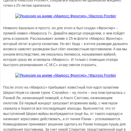
сделать «Macross Frontier», собрав все наработки франшизы воедино,
точно к 25-летию оригинала.
Немного банально и просто, но для этого и был создан «Фронтир» –
прямой сиквел «Макросса 7». Давайте вкратце определим, о чем пойдёт
речь в сериале. Рассказывает аниме о 25-м флоте «Макросс Фронтир»,
который летит в центр галактики. Но вот беда – в итоге разведки дальнего
космоса самолет-разведчик был сбит неизвестным противником. А как мы
узнаем впоследствии, им оказалась биомасса, называемая вайрой,
которая сразу же атаковала «Макросс». И только с помощью отряда
быстрого реагирования «С.М.С» атаку смогли отразить.
После этого на «Макросс» прибывает известный поп-идол галактики
Шерил Ноум со своим турне. Случайно – ну, почти – она повстречалась с
Ранкой Ли, начинающей певицей, и Альто Саотомэ, начинающим
пилотом. Её первый концерт запускает вторжение вайр, с чем герои
сериала и борются все последующие эпизоды. Выясняется, что от
выступлений Шерил вайры возбуждаются (ещё бы, от такого наряда) и
начинают агрессивно действовать, а от пения Ранки – успокаиваются.
Командование принимает решение сделать из Ранки поющую пушку для
ослабления противника. За счет некой Спиритии, представленной ещё в