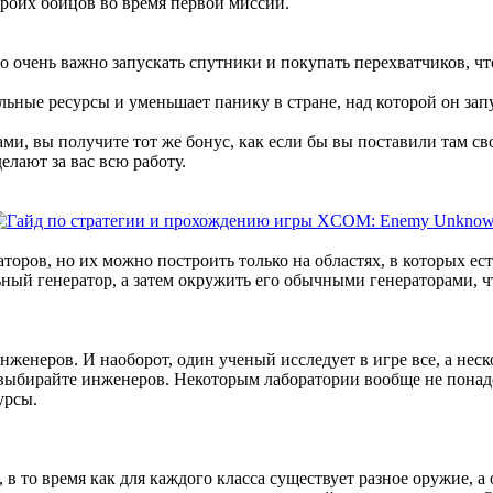
 троих бойцов во время первой миссии.
то очень важно запускать спутники и покупать перехватчиков, ч
ьные ресурсы и уменьшает панику в стране, над которой он зап
ами, вы получите тот же бонус, как если бы вы поставили там 
делают за вас всю работу.
оров, но их можно построить только на областях, в которых ес
льный генератор, а затем окружить его обычными генераторами,
женеров. И наоборот, один ученый исследует в игре все, а неск
ыбирайте инженеров. Некоторым лаборатории вообще не понадобя
урсы.
 то время как для каждого класса существует разное оружие, а о