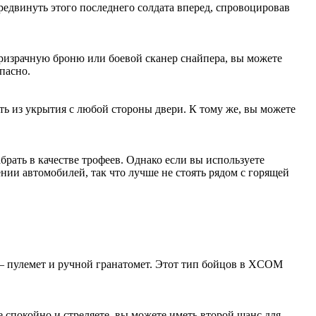
редвинуть этого последнего солдата вперед, спровоцировав
 призрачную броню или боевой сканер снайпера, вы можете
пасно.
ть из укрытия с любой стороны двери. К тому же, вы можете
рать в качестве трофеев. Однако если вы используете
ии автомобилей, так что лучше не стоять рядом с горящей
– пулемет и ручной гранатомет. Этот тип бойцов в XCOM
 спокойно и стреляете, вы можете иметь второй шанс для