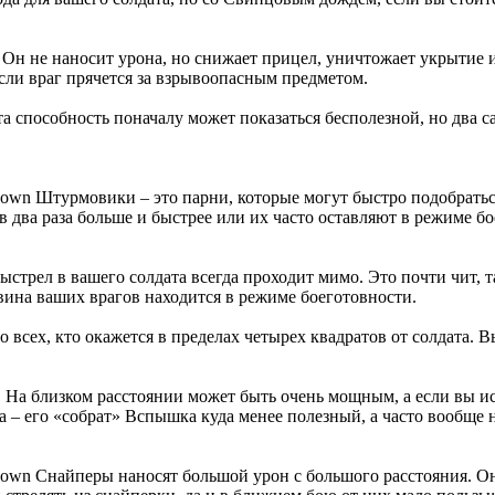
 Он не наносит урона, но снижает прицел, уничтожает укрытие 
сли враг прячется за взрывоопасным предметом.
та способность поначалу может показаться бесполезной, но два 
Штурмовики – это парни, которые могут быстро подобраться
 в два раза больше и быстрее или их часто оставляют в режиме б
выстрел в вашего солдата всегда проходит мимо. Это почти чит, т
овина ваших врагов находится в режиме боеготовности.
всех, кто окажется в пределах четырех квадратов от солдата. Вы 
 На близком расстоянии может быть очень мощным, а если вы исп
а – его «собрат» Вспышка куда менее полезный, а часто вообще н
Снайперы наносят большой урон с большого расстояния. О