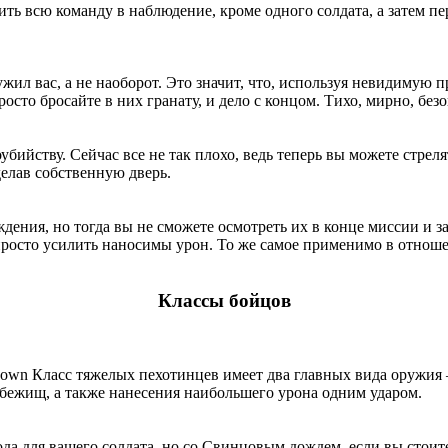
ть всю команду в наблюдение, кроме одного солдата, а затем пе
ружил вас, а не наоборот. Это значит, что, используя невидимую
осто бросайте в них гранату, и дело с концом. Тихо, мирно, безо
ийству. Сейчас все не так плохо, ведь теперь вы можете стреля
сделав собственную дверь.
ия, но тогда вы не сможете осмотреть их в конце миссии и заб
росто усилить наносимы урон. То же самое применимо в отношен
Классы бойцов
Класс тяжелых пехотинцев имеет два главных вида оружия 
убежищ, а также нанесения наибольшего урона одним ударом.
а для вашего солдата, но со Свинцовым дождем, если вы стоите