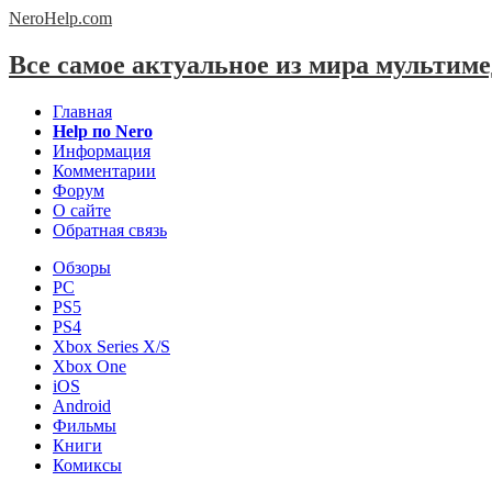
NeroHelp.
com
Все самое актуальное из мира мультим
Главная
Help по Nero
Информация
Комментарии
Форум
О сайте
Обратная связь
Обзоры
PC
PS5
PS4
Xbox Series X/S
Xbox One
iOS
Android
Фильмы
Книги
Комиксы