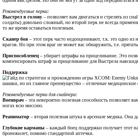
одним выстрелом. Но они не могут за один ход передвигаться и
Рекомендуемые перки:
Выстрел в голову
– позволяет вам двигаться и стрелять из сн
солдаты) довольно сложный, но второй перк не всегда примени
то же время оставаться полезным.
Сканер боя
– этот перк часто недооценивают, т.к. это одно из
врагов. Но при этом враг не может вас обнаружить, т.е. прятатьс
Приспособленец
– убирает штрафы на прицеливание. Это позв
компенсировать штраф за прицеливание для Выстрела навскидк
Поддержка
шашки, но их главное преимущество – отличные медицинские сп
Рекомендуемые перки для снайпера:
Военврач
– эта невероятно полезная способность позволяет ва
ногах всю миссию.
Реаниматор
– вторая полезная штука в арсенале медика. Она 
Глубокие карманы
– каждый боец поддержки получает этот на
бронежилет, помимо стандартной аптечки.