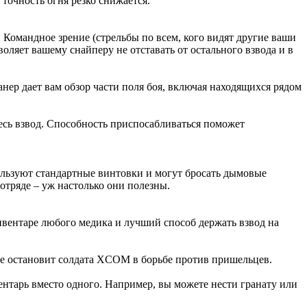
 точность огня резко снижается.
и Командное зрение (стрельбы по всем, кого видят другие ваши
оляет вашему снайперу не отставать от остального взвода и в
канер дает вам обзор части поля боя, включая находящихся рядом
есь взвод. Способность приспосабливаться поможет
ользуют стандартные винтовки и могут бросать дымовые
отряде – уж настолько они полезны.
инвентаре любого медика и лучший способ держать взвод на
 не остановит солдата XCOM в борьбе против пришельцев.
ентарь вместо одного. Например, вы можете нести гранату или