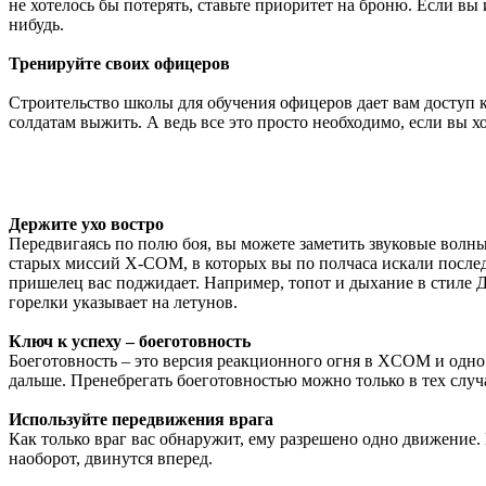
не хотелось бы потерять, ставьте приоритет на броню. Если в
нибудь.
Тренируйте своих офицеров
Строительство школы для обучения офицеров дает вам доступ 
солдатам выжить. А ведь все это просто необходимо, если вы х
Держите ухо востро
Передвигаясь по полю боя, вы можете заметить звуковые волны,
старых миссий X-COM, в которых вы по полчаса искали послед
пришелец вас поджидает. Например, топот и дыхание в стиле Д
горелки указывает на летунов.
Ключ к успеху – боеготовность
Боеготовность – это версия реакционного огня в XCOM и одно
дальше. Пренебрегать боеготовностью можно только в тех случа
Используйте передвижения врага
Как только враг вас обнаружит, ему разрешено одно движение.
наоборот, двинутся вперед.