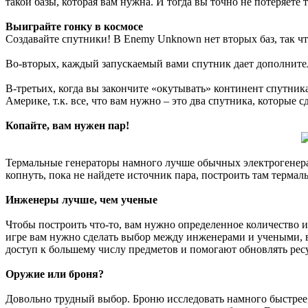
такой базы, которая вам нужна. И тогда вы точно не потеряете
Выиграйте гонку в космосе
Создавайте спутники! В Enemy Unknown нет вторых баз, так ч
Во-вторых, каждый запускаемый вами спутник дает дополнител
В-третьих, когда вы закончите «окутывать» континент спутник
Америке, т.к. все, что вам нужно – это два спутника, которые с
Копайте, вам нужен пар!
Термальные генераторы намного лучше обычных электрогенерат
копнуть, пока не найдете источник пара, построить там терма
Инженеры лучше, чем ученые
Чтобы построить что-то, вам нужно определенное количество ин
игре вам нужно сделать выбор между инженерами и учеными, в
доступ к большему числу предметов и помогают обновлять рес
Оружие или броня?
Довольно трудный выбор. Броню исследовать намного быстрее, в