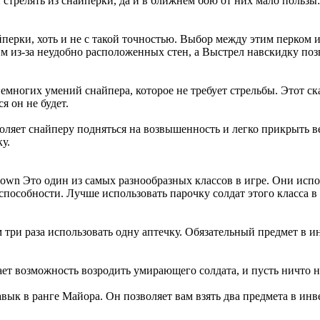
 стрелять из снайперки, да и в ближнем бою от них мало пользы:
айперки, хоть и не с такой точностью. Выбор между этим перком 
м из-за неудобно расположенных стен, а Выстрел навскидку позв
 немногих умений снайпера, которое не требует стрельбы. Этот с
я он не будет.
оляет снайперу подняться на возвышенность и легко прикрыть в
у.
Это один из самых разнообразных классов в игре. Они исп
особности. Лучше использовать парочку солдат этого класса в 
м три раза использовать одну аптечку. Обязательный предмет в 
дает возможность возродить умирающего солдата, и пусть ничто
вык в ранге Майора. Он позволяет вам взять два предмета в инв