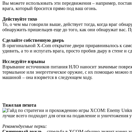
Вы можете использовать эти передвижения – например, постави
врага, который бросится прямо под ваш огонь.
Действуйте тихо
То, о чем мы говорили выше, действует тогда, когда враг обна
обнаружить пришельцев еще до того, как они обнаружат вас. Пр
Сделайте собственную дверь
В оригинальной X-Com открытие двери приравнивалось к самоуб
удивить, а то и испугать врага, просто пробив дыру в стене и 
Исследуйте взрывы
Взрывание источников питания НЛО наносит значимые поврежден
термальное или энергетическое оружие, с их помощью можно п
машиной – она взорвется в следующем ходу.
Тяжелая пехота
лучше всего подходит для огня на подавление и уничтожения 
Рекомендуемые перки:
Свинцовый дождь
– стрельба в XCOM обычно значит конец ход