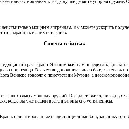
ы имеете дело с новичками, тогда лучше делайте упор на оружие
к действительно мощным апгрейдам. Вы можете ускорить получен
отите вырастить из них ветеранов.
Советы в битвах
 идущие от края экрана. Это поможет вам определить, где на ка
него пришельца. В качестве дополнительного бонуса, теперь по
арта Вейдера говорят о присутствии Мутона, а насекомоподобна
 из ваших самых мощных оружий. Всегда ставьте одного-двух че
ях, когда вы уже нашли врага и заняты его устранением.
 Враги, ориентированные на дистанционный бой, запаникуют и бр