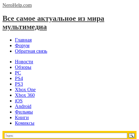
NeroHelp.
com
Все самое актуальное из мира
мультимедиа
Главная
Форум
Обратная связь
Новости
Обзоры
PC
PS4
PS3
Xbox One
Xbox 360
iOS
Android
Фильмы
Книги
Комиксы