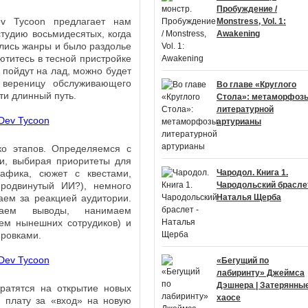
Пробуждение /
v Tycoon предлагает нам
Monstress, Vol. 1:
тудию восьмидесятых, когда
Awakening
ались жанры и было раздолье
ютитесь в тесной пристройке
 пойдут на лад, можно будет
 вереницу обслуживающего
Во главе «Круглого
ти длинный путь.
Стола»: метаморфоз
литературной
артурианы
ко этапов. Определяемся с
ки, выбирая приоритеты для
рафика, сюжет с квестами,
Чародол. Книга 1.
родвинутый ИИ?), немного
Чародольский браслет
ем за реакцией аудитории.
Наталья Щерба
лаем выводы, нанимаем
ем нынешних сотрудиков) и
ировками.
«Бегущий по
лабиринту» Джеймса
Дэшнера | Затерянные
ратятся на открытие новых
хаосе
и плату за «вход» на новую