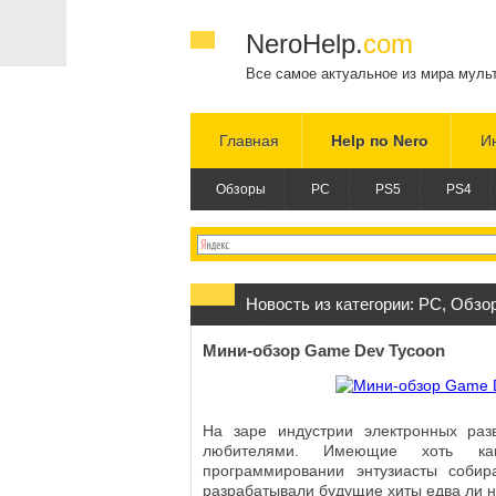
NeroHelp.
com
Все самое актуальное из мира муль
Главная
Help по Nero
И
Обзоры
PC
PS5
PS4
Новость из категории:
PC
,
Обзо
Мини-обзор Game Dev Tycoon
На заре индустрии электронных раз
любителями. Имеющие хоть как
программировании энтузиасты собир
разрабатывали будущие хиты едва ли н