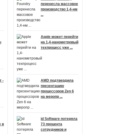
перенесла массовое
производство 1,4-нм
...
Apple может перейти
ы
на 1,4-нанометровый
техпроцесс уже ...
 -
AMD подтвердила
презентацию
процессоров Zen 6
на меропр ...
id Software потеряла
 в
73 процента
сотрудников и