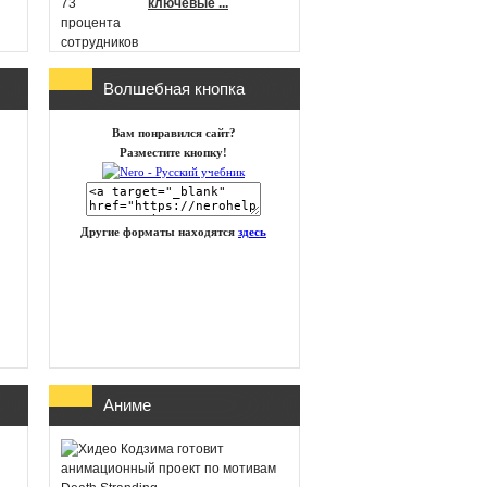
ключевые ...
Волшебная кнопка
г
Microsoft
Вам понравился сайт?
анонсировала новые
Разместите кнопку!
игры в Xbox Game
Pass на п ...
Другие форматы находятся
здесь
id Software работает
над новой частью
DOOM
Глава Xbox
Аниме
представила план
восстановления
бизнеса посл ...