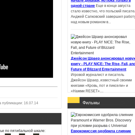
начале декабря, но пока только в
одной стране
Еще в конце августа
стало известно, что польский писате
Пандемониум. Город
Анджей Сапковский завершил работ
тёмных секретов -
над новым романом в...
Евгений Гаглоев
Ученик рейнджера.
Джейсон Шраер анонсировал нову
Руины Горлана - Джон
книгу - PLAY NICE: The Rise, Fall, an
Фланаган
Future of Blizzard Entertainment
Игровой журналист и писатель
Джейсон Шраер, известный своими
книгами «Кровь, пот и пиксели» и
«Нажми RESET»,...
Фильмы
а публикации: 16.07.14
В Китае литературную премию
получил роман, написанный с
ье по пятибальной шкале:
Еврокомиссия одобрила слияние
помощью ИИ
Профессор Пекинског