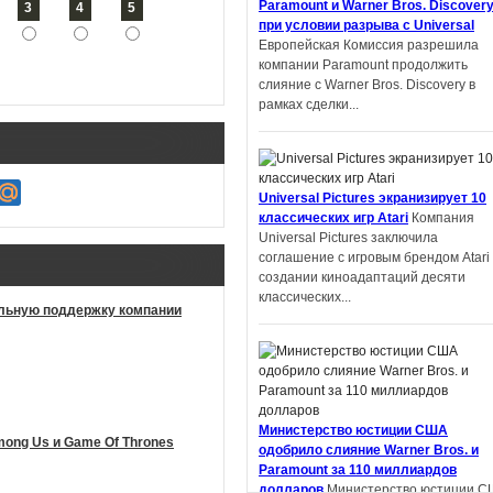
Paramount и Warner Bros. Discover
3
4
5
университета Шэнь Ян получил
при условии разрыва с Universal
престижную награду на литературн
Европейская Комиссия разрешила
конкурсе в Китае. Но оказалось,...
компании Paramount продолжить
слияние с Warner Bros. Discovery в
рамках сделки...
Автор фанфиков по «Властелину
Universal Pictures экранизирует 10
колец» подал в суд на Amazon и
классических игр Atari
Компания
теперь должен выплатить компани
Universal Pictures заключила
$134 тысяч
Деметрий Полихрон,
соглашение с игровым брендом Atari
обвинивший Amazon и Tolkien Estate 
создании киноадаптаций десяти
том, что компании украли идеи из ег
классических...
фанфика по «Властелину...
альную поддержку компании
Apple экранизирует серию научно-
Министерство юстиции США
фантастических книг «Дневники
Among Us и Game Of Thrones
одобрило слияние Warner Bros. и
Киллербота»
Apple работает над
Paramount за 110 миллиардов
экранизацией отмеченных премией
долларов
Министерство юстиции С