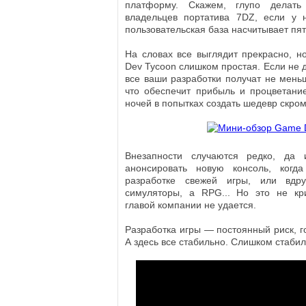
платформу. Скажем, глупо делать
владельцев портатива 7DZ, если у н
пользовательская база насчитывает пя
На словах все выглядит прекрасно, но
Dev Tycoon слишком простая. Если не 
все ваши разработки получат не меньш
что обеспечит прибыль и процветани
ночей в попытках создать шедевр скро
Внезапности случаются редко, да 
анонсировать новую консоль, когд
разработке свежей игры, или вдр
симуляторы, a RPG... Но это не кри
главой компании не удается.
Разработка игры — постоянный риск, г
А здесь все стабильно. Слишком стабил