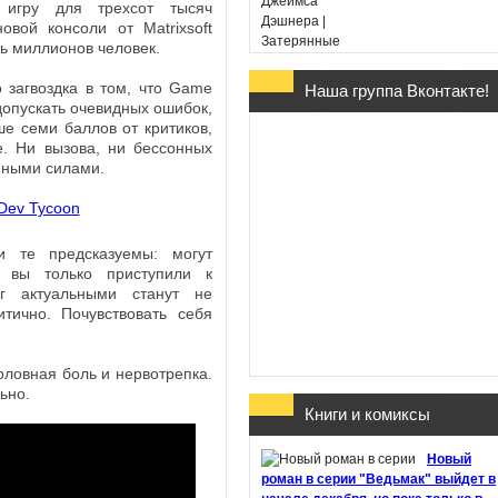
 игру для трехсот тысяч
овой консоли от Matrixsoft
ть миллионов человек.
 загвоздка в том, что Game
Наша группа Вконтакте!
Гарри Поттер и Дары
допускать очевидных ошибок,
Смерти - Дж. К. Ролин
е семи баллов от критиков,
(в переводе Марии
е. Ни вызова, ни бессонных
Спивак)
мными силами.
и те предсказуемы: могут
а вы только приступили к
уг актуальными станут не
Хроники Этории. Тени
тично. Почувствовать себя
прошлого - Михаил
Костин
оловная боль и нервотрепка.
ьно.
Книги и комиксы
Здесь обитают
Новый
призраки - Джон Бойн
роман в серии "Ведьмак" выйдет в