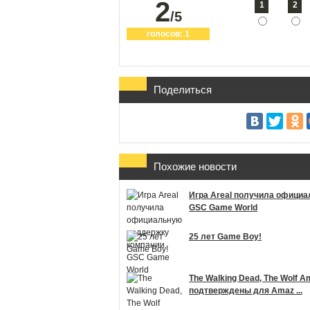
2
1
2
/5
голосов:
1
Поделиться
Похожие новости
Игра Areal получила офици
GSC Game World
25 лет Game Boy!
The Walking Dead, The Wolf 
подтверждены для Amaz ...