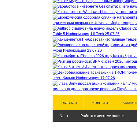
при условии разрыва с Universal
Информация, 
Fable 5
Информация, Hi-Tech
25.07.26
кухни
Информация
23.07.26
Как выбрать i
нестабильна
Информация
17.07.26
миллиона долларов после решения PlayStation 
Главная
Новости
Комме
Nero
Работа с дисками записи
Условия перепечатки материалов
Copyright ©