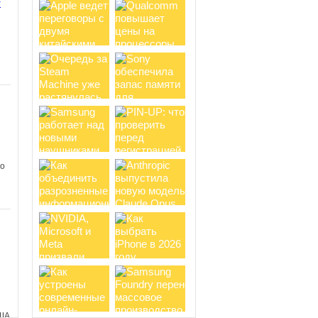
y
ом
Новый хит от Netflix:
анимационный сериал Terminator
Zero получает восторженные
отзывы зрителей
Несколько дней
назад на стриминговом сервисе
Netflix состоялась премьера
анимационного сериала Terminator
Zero от...
и
 о
в
о
Вселенная Cyberpunk 2077
обзаведется анимационными
проектами, но ждать второй сезон
Edgerunners не стоит
В сентябре
2022 года на Netflix вышел аниме-
сериал Cyberpunk: Edgerunners,
получивший 100% свежести от
критиков и 95%...
ША