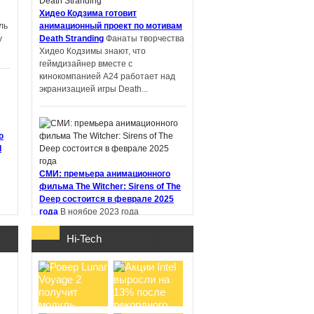
Хидео Кодзима готовит
ль
анимационный проект по мотивам
у
Death Stranding
Фанаты творчества
PIN-UP: что
Хидео Кодзимы знают, что
проверить перед
геймдизайнер вместе с
регистрацией и
кинокомпанией A24 работает над
первым депоз ...
экранизацией игры Death...
ю
d
Samsung работает
над новыми
СМИ: премьера анимационного
наушниками Galaxy
фильма The Witcher: Sirens of The
Buds с не ...
Deep состоится в феврале 2025
года
В ноябре 2023 года
стриминговый сервис Netflix
анонсировал анимационный фильм
Hi-Tech
"Ведьмак: Сирены глубин" (The
Witcher:...
о