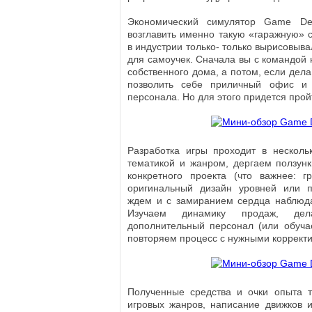
Экономический симулятор Game De
возглавить именно такую «гаражную» с
в индустрии только- только вырисовыв
для самоучек. Сначала вы с командой 
собственного дома, а потом, если дела
позволить себе приличный офис и
персонала. Но для этого придется прой
Разработка игры проходит в несколь
тематикой и жанром, дергаем ползун
конкретного проекта (что важнее: г
оригинальный дизайн уровней или п
ждем и с замиранием сердца наблюда
Изучаем динамику продаж, де
дополнительный персонал (или обуча
повторяем процесс с нужными коррект
Полученные средства и очки опыта т
игровых жанров, написание движков 