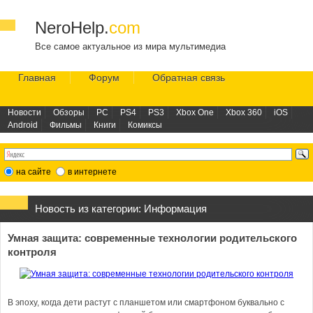
NeroHelp.
com
Все самое актуальное из мира мультимедиа
Главная
Форум
Обратная связь
Новости
Обзоры
PC
PS4
PS3
Xbox One
Xbox 360
iOS
Android
Фильмы
Книги
Комиксы
на сайте
в интернете
Новость из категории:
Информация
Умная защита: современные технологии родительского
контроля
В эпоху, когда дети растут с планшетом или смартфоном буквально с