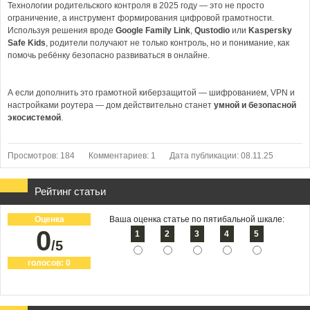
Технологии родительского контроля в 2025 году — это не просто
ограничение, а инструмент формирования цифровой грамотности.
Используя решения вроде
Google Family Link
,
Qustodio
или
Kaspersky
Safe Kids
, родители получают не только контроль, но и понимание, как
помочь ребёнку безопасно развиваться в онлайне.
А если дополнить это грамотной киберзащитой — шифрованием, VPN и
настройками роутера — дом действительно станет
умной и безопасной
экосистемой
.
Просмотров: 184
Комментариев: 1
Дата публикации: 08.11.25
Рейтинг статьи
Оценка
Ваша оценка статье по пятибальной шкале:
0
1
2
3
4
5
/5
голосов:
0