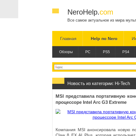
NeroHelp.
com
Все самое актуальное из мира муль
Главная
Help по Nero
И
Обзоры
PC
PS5
PS4
Новость из категории:
Hi-Tech
MSI представила портативную конс
процессоре Intel Arc G3 Extreme
Компания MSI анонсировала новую по
Claw 8 EX AI Plus, которая используе