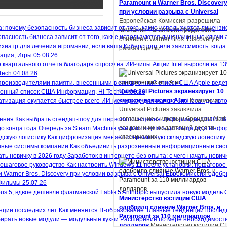
Paramount и Warner Bros. Discover
университета Шэнь Ян получил
при условии разрыва с Universal
престижную награду на литературн
Европейская Комиссия разрешила
конкурсе в Китае. Но оказалось,...
компании Paramount продолжить
пасность бизнеса зависит от того, какие используются лицензионные ключи 
слияние с Warner Bros. Discovery в
Киберспорт или зависимость: когда
рамках сделки...
ация, Игры
05.08.26
Акции Intel выросли на 1
Tech
04.08.26
Apple веде
Автор фанфиков по «Властелину
Universal Pictures экранизирует 10
ионный список США
Информация, Hi-Tech
04.08.26
колец» подал в суд на Amazon и
классических игр Atari
Компания
ИИ-менеджер для малого бизнеса: где авт
теперь должен выплатить компани
Universal Pictures заключила
$134 тысяч
Деметрий Полихрон,
соглашение с игровым брендом Atari
Как выбрать стендап-шоу для первого посещения
Информация
03.08.26
обвинивший Amazon и Tolkien Estate 
создании киноадаптаций десяти
Очередь за Steam Machine уже растянулась до конца года
Инфор
том, что компании украли идеи из ег
классических...
Как цифровизация меняет современную складскую логистику
фанфика по «Властелину...
Как объединить разрозненные информационные сис
Заработок в интернете без опыта: с чего начать новичк
Как настроить Windows 11 после установки: пошаговое
Еврокомиссия одобри
Фильмы
25.07.26
Apple экранизирует серию научно-
Anthropic выпустила новую модель 
Министерство юстиции США
фантастических книг «Дневники
одобрило слияние Warner Bros. и
Как меняется IT-образование: главные тенденции послед
Киллербота»
Apple работает над
Paramount за 110 миллиардов
экранизацией отмеченных премией
Расширение по мере необходимости
долларов
Министерство юстиции С