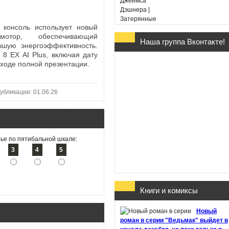
я консоль использует новый
мотор, обеспечивающий
Наша группа Вконтакте!
чшую энергоэффективность.
Гарри Поттер и Дары
8 EX AI Plus, включая дату
Смерти - Дж. К. Ролин
 ходе полной презентации.
(в переводе Марии
Спивак)
убликации: 01.06.26
ье по пятибальной шкале:
Хроники Этории. Тени
3
4
5
прошлого - Михаил
Костин
Книги и комиксы
Здесь обитают
Новый
призраки - Джон Бойн
роман в серии "Ведьмак" выйдет в