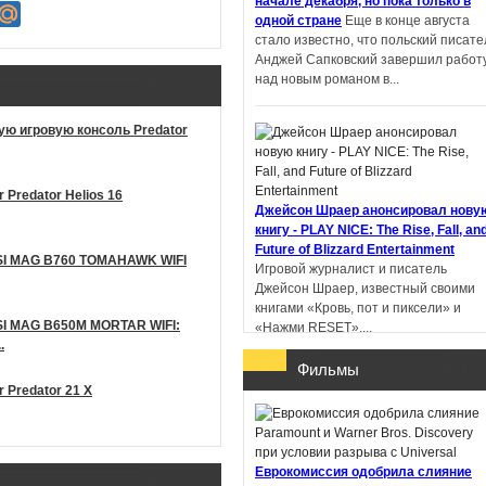
начале декабря, но пока только в
одной стране
Еще в конце августа
стало известно, что польский писате
Пандемониум. Город
Анджей Сапковский завершил работ
тёмных секретов -
над новым романом в...
Евгений Гаглоев
ую игровую консоль Predator
 Predator Helios 16
Ученик рейнджера.
Джейсон Шраер анонсировал нову
Руины Горлана - Джон
книгу - PLAY NICE: The Rise, Fall, an
Фланаган
Future of Blizzard Entertainment
SI MAG B760 TOMAHAWK WIFI
Игровой журналист и писатель
Джейсон Шраер, известный своими
книгами «Кровь, пот и пиксели» и
SI MAG B650M MORTAR WIFI:
«Нажми RESET»,...
.
Фильмы
 Predator 21 X
В Китае литературную премию
получил роман, написанный с
Еврокомиссия одобрила слияние
помощью ИИ
Профессор Пекинског