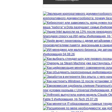
корпоративного документооборота: почему безо
ваша "работа" в Dota разрушает семью
Информ
благодаря спросу на ИИ-чипы
Информация, Hi-
производителями памяти, внесенными в санкц
Информация
04.08.26
при условии разрыва с Universal
Информация, 
Fable 5
Информация, Hi-Tech
25.07.26