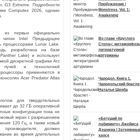
Пробуждение /
Arc G3 Extreme. Подробности
Monstress, Vol. 1:
вке Computex 2026, однако
Awakening
.
 из первых официально
 чипах Intel. Предыдущее
Во главе «Круглого
ь процессорами Lunar Lake.
Стола»: метаморфоз
едь, разработана на базе
литературной
(Panther Lake) и использует
артурианы
жкой дискретной графики Arc
й лучей и технологией
процессоры применяются в
онсолях Acer Predator Atlas
Чародол. Книга 1.
Чародольский браслет
Наталья Щерба
лотом для твердотельных
ивает до 32 ГБ оперативной
упные конфигурации пока не
ймовый экран с разрешением
«Бегущий по
ения 120 Гц, а также новый
лабиринту» Джеймса
 производителя, должен
Дэшнера | Затерянные
жание во время длительных
хаосе