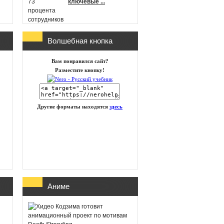
ключевые ...
Волшебная кнопка
г
Microsoft
Вам понравился сайт?
анонсировала новые
Разместите кнопку!
игры в Xbox Game
Pass на п ...
Другие форматы находятся
здесь
id Software работает
над новой частью
DOOM
Глава Xbox
Аниме
представила план
восстановления
бизнеса посл ...