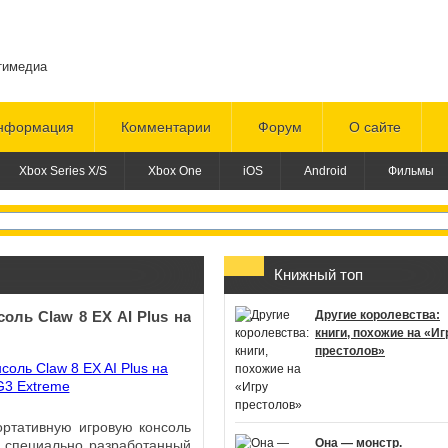
тимедиа
нформация
Комментарии
Форум
О сайте
Xbox Series X/S
Xbox One
iOS
Android
Фильмы
Книжный топ
оль Claw 8 EX AI Plus на
Другие королевства:
книги, похожие на «Иг
престолов»
ртативную игровую консоль
Она — монстр.
т специально разработанный