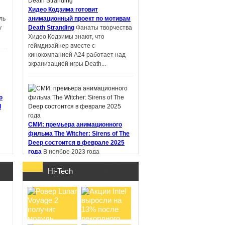
Хидео Кодзима готовит
ль
анимационный проект по мотивам
у
Death Stranding
Фанаты творчества
PIN-UP: что
Хидео Кодзимы знают, что
проверить перед
геймдизайнер вместе с
регистрацией и
кинокомпанией A24 работает над
первым депоз ...
экранизацией игры Death...
ю
d
Samsung работает
над новыми
СМИ: премьера анимационного
наушниками Galaxy
фильма The Witcher: Sirens of The
Buds с не ...
Deep состоится в феврале 2025
года
В ноябре 2023 года
стриминговый сервис Netflix
анонсировал анимационный фильм
Hi-Tech
"Ведьмак: Сирены глубин" (The
Witcher:...
о