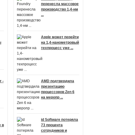
перенесла массовое
производство 1,4-нм
...
Apple может перейти
ы
на 1,4-нанометровый
техпроцесс уже ...
 -
AMD подтвердила
презентацию
процессоров Zen 6
на меропр ...
id Software потеряла
 в
73 процента
сотрудников и