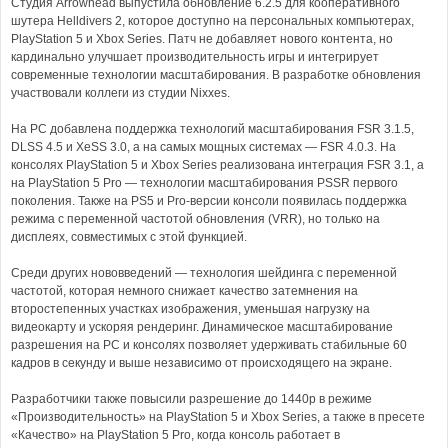
Студия Arrowhead выпустила обновление 6.2.5 для кооперативного
шутера Helldivers 2, которое доступно на персональных компьютерах,
PlayStation 5 и Xbox Series. Патч не добавляет нового контента, но
кардинально улучшает производительность игры и интегрирует
современные технологии масштабирования. В разработке обновления
участвовали коллеги из студии Nixxes.
На PC добавлена поддержка технологий масштабирования FSR 3.1.5,
DLSS 4.5 и XeSS 3.0, а на самых мощных системах — FSR 4.0.3. На
консолях PlayStation 5 и Xbox Series реализована интеграция FSR 3.1, а
на PlayStation 5 Pro — технологии масштабирования PSSR первого
поколения. Также на PS5 и Pro-версии консоли появилась поддержка
режима с переменной частотой обновления (VRR), но только на
дисплеях, совместимых с этой функцией.
Среди других нововведений — технология шейдинга с переменной
частотой, которая немного снижает качество затемнения на
второстепенных участках изображения, уменьшая нагрузку на
видеокарту и ускоряя рендеринг. Динамическое масштабирование
разрешения на PC и консолях позволяет удерживать стабильные 60
кадров в секунду и выше независимо от происходящего на экране.
Разработчики также повысили разрешение до 1440p в режиме
«Производительность» на PlayStation 5 и Xbox Series, а также в пресете
«Качество» на PlayStation 5 Pro, когда консоль работает в