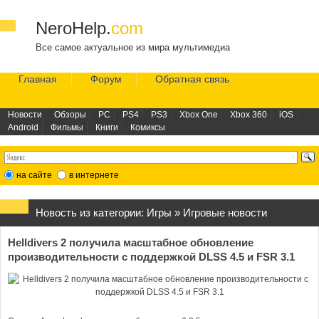
NeroHelp.
com
Все самое актуальное из мира мультимедиа
Главная
Форум
Обратная связь
Новости
Обзоры
PC
PS4
PS3
Xbox One
Xbox 360
iOS
Android
Фильмы
Книги
Комиксы
на сайте
в интернете
Новость из категории:
Игры
»
Игровые новости
Helldivers 2 получила масштабное обновление
производительности с поддержкой DLSS 4.5 и FSR 3.1