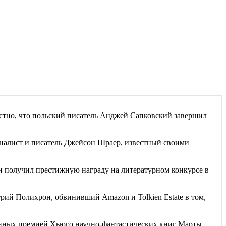
естно, что польский писатель Анджей Сапковский завершил
алист и писатель Джейсон Шраер, известный своими
 получил престижную награду на литературном конкурсе в
рий Полихрон, обвинивший Amazon и Tolkien Estate в том,
енных премией Хьюго научно-фантастических книг Марты