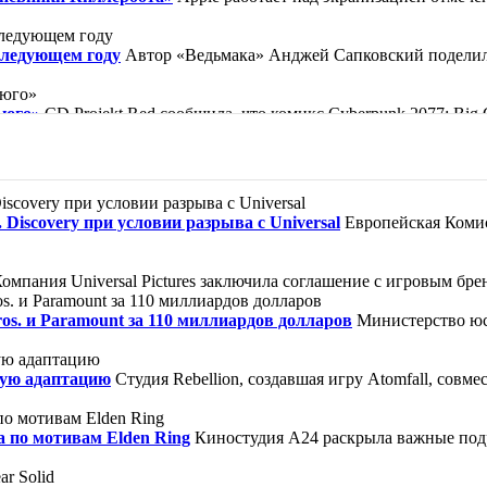
следующем году
Автор «Ведьмака» Анджей Сапковский поделилс
ьюго»
CD Projekt Red сообщила, что комикс Cyberpunk 2077: Bi
ической барселонской библиотеке, известной по вселенной «Кла
ор, как прославленный убийца Кейн совершил то, что считалось
Discovery при условии разрыва с Universal
Европейская Комис
зи» — так можно обозначить жизнь героини. Нищая девочка Вайол
омпания Universal Pictures заключила соглашение с игровым брен
s. и Paramount за 110 миллиардов долларов
Министерство юс
ную адаптацию
Студия Rebellion, создавшая игру Atomfall, совме
а по мотивам Elden Ring
Киностудия A24 раскрыла важные под