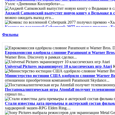
Уэллс «Дневники Киллербота»....
Анджей Сапковский выпустит новую книгу о Ведьмаке в 
можно ожидать выход его...
Комикс по вселенной Cyberpunk 2077 получил премию «Х
"Лучшая...
Фильмы
Город из пара - Карлос Руис Сафон
Сборник рассказов о миф
Клинок Тишалла - Мэтью Стовер
Минуло шесть лет с тех п
Еврокомиссия одобрила слияние Paramount и Warner Bros. 
Warner Bros. Discovery в рамках сделки...
Вайолет, созданная из шипов - Джина Чэнь
«Из грязи в кня
Universal Pictures экранизирует 10 классических игр Atari
К
Министерство юстиции США одобрило слияние Warner Bro
отношении приобретения компанией Paramount Skydance...
Постапокалиптическая игра Atomfall получит телевизион
сериал по...
Стали известны дата премьеры и актерский состав фильм
хардкорной экшен-RPG Elden Ring....