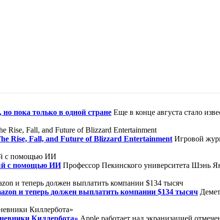
 но пока только в одной стране
Еще в конце августа стало изв
ise, Fall, and Future of Blizzard Entertainment
Игровой журн
ый с помощью ИИ
Профессор Пекинского университета Шэнь Ян
mazon и теперь должен выплатить компании $134 тысяч
Демет
Дневники Киллербота»
Apple работает над экранизацией отмеч