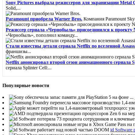
Sony Pictures выбрала режиссеров для экранизации Metal G
Solid,...
Paramount приобрела Warner Bros.
Компания Paramount Skyda
Режиссер сериала «Чернобыль» присоединился к проекту Net
«Чернобыль», пополнил команду...
Стали известны детали сериала Netflix по вселенной Assass
франшизы...
Netflix анонсировал второй сезон анимационного сериала Sp
сериала Splinter Cell:...
Популярные новости
id Softwar