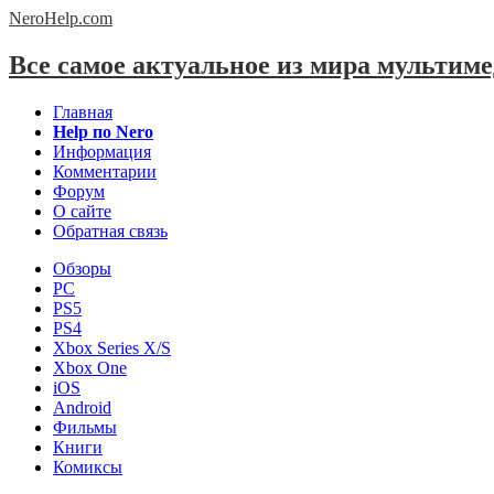
NeroHelp.
com
Все самое актуальное из мира мультим
Главная
Help по Nero
Информация
Комментарии
Форум
О сайте
Обратная связь
Обзоры
PC
PS5
PS4
Xbox Series X/S
Xbox One
iOS
Android
Фильмы
Книги
Комиксы