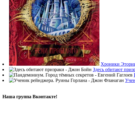
Хроники Этории
Здесь обитают приз
Учен
Наша группа Вконтакте!