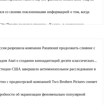
я со своими поклонниками информацией о том, когда
g City Dreams получил премию «Хьюго» в номинации
дбища забытых книг». Часть рассказов...
 невозможным, разрушив планы...
сия разрешила компании Paramount продолжить слияние с
ет, руководствуясь вещими снами, спасла от...
дом Atari о создании киноадаптаций десяти классических...
тиции США завершило антимонопольное расследование в
стно с продюсерской компанией Two Brothers Pictures снимет
робности об экранизации феноменально популярной