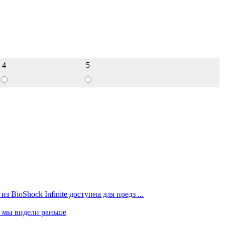
4
5
BioShock Infinite доступна для предз ...
то мы видели раньше