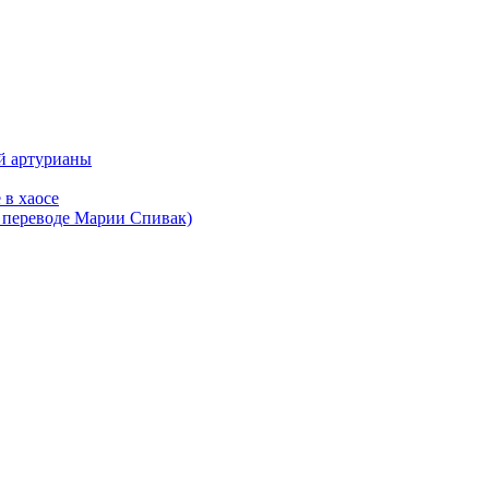
ой артурианы
 в хаосе
в переводе Марии Спивак)