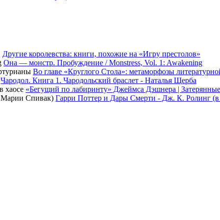
Другие королевства: книги, похожие на «Игру престолов»
Она — монстр. Пробуждение / Monstress, Vol. 1: Awakening
Во главе «Круглого Стола»: метаморфозы литературн
Чародол. Книга 1. Чародольский браслет - Наталья Щерба
«Бегущий по лабиринту» Джеймса Дэшнера | Затерянные
Гарри Поттер и Дары Смерти - Дж. К. Ролинг (