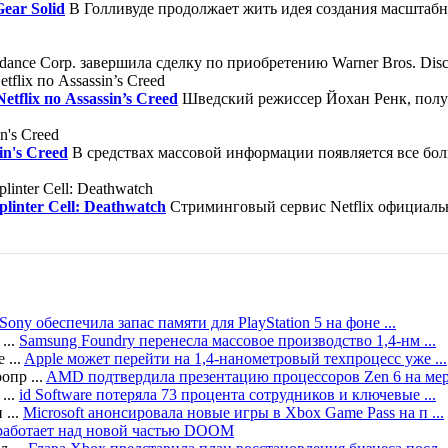
ear Solid
В Голливуде продолжает жить идея создания масштабно
nce Corp. завершила сделку по приобретению Warner Bros. Disco
flix по Assassin’s Creed
Шведский режиссер Йохан Ренк, полу
in's Creed
В средствах массовой информации появляется все бол
linter Cell: Deathwatch
Стриминговый сервис Netflix официаль
Sony обеспечила запас памяти для PlayStation 5 на фоне ...
Samsung Foundry перенесла массовое производство 1,4-нм ...
Apple может перейти на 1,4-нанометровый техпроцесс уже ...
AMD подтвердила презентацию процессоров Zen 6 на меро
id Software потеряла 73 процента сотрудников и ключевые ...
Microsoft анонсировала новые игры в Xbox Game Pass на п ...
e работает над новой частью DOOM