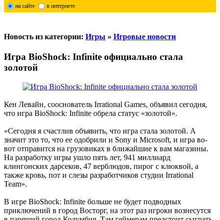
на сайте
в интернете
Новость из категории:
Игры
»
Игровые новости
Игра BioShock: Infinite официально стала
золотой
Кен Левайн, сооснователь Irrational Games, объявил сегодня,
что игра BioShock: Infinite обрела статус «золотой».
«Сегодня я счастлив объявить, что игра стала золотой. А
значит это то, что ее одобрили и Sony и Microsoft, и игра во-
вот отправится на грузовиках в ближайшие к вам магазины.
На разработку игры ушло пять лет, 941 миллиард
клингонских дарсеков, 47 верблюдов, пирог с клюквой, а
также кровь, пот и слезы разработчиков студии Irrational
Team».
В игре BioShock: Infinite больше не будет подводных
приключений в город Восторг, на этот раз игроки вознесутся
в парящий город Колумбия. Там геймерам предстоит сыграть