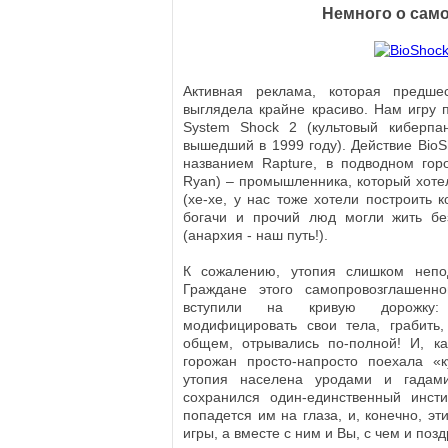
Немного о само
Активная реклама, которая предшес
выглядела крайне красиво. Нам игру 
System Shock 2 (культовый киберпа
вышедший в 1999 году). Действие BioS
названием Rapture, в подводном го
Ryan) – промышленника, который хоте
(хе-хе, у нас тоже хотели построить к
богачи и прочий люд могли жить без
(анархия - наш путь!).
К сожалению, утопия слишком неп
Граждане этого самопровозглашенно
вступили на кривую дорожку: 
модифицировать свои тела, грабить,
общем, отрывались по-полной! И, ка
горожан просто-напросто поехала «
утопия населена уродами и гадам
сохранился один-единственный инсти
попадется им на глаза, и, конечно, эт
игры, а вместе с ним и Вы, с чем и поз