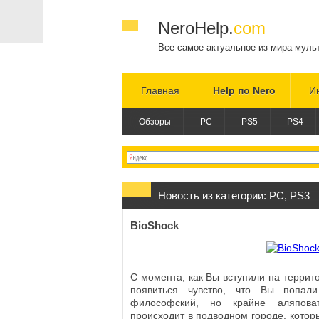
NeroHelp.
com
Все самое актуальное из мира муль
Главная
Help по Nero
И
Обзоры
PC
PS5
PS4
Новость из категории:
PC
,
PS3
BioShock
С момента, как Вы вступили на террит
появиться чувство, что Вы попал
философский, но крайне аляпова
происходит в подводном городе, котор