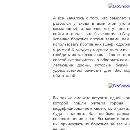
А все началось с того, что самолет, 
разбился у входа в доки этой утопи
косманавты), и, конечно же, у него н
войти в город… что бы спастись (Wh
успешно бороться с этими гадами, вам
использовать против них (шеф, одолжи
огромен! К каждому оружию можно исп
грейдить их как захочешь… Так же ест
способные значительно облегчить вам 
летающие дроны, которые будучи
удовольствием зачистят для Вас ко
обитателей.
Вы так же сможете вступить одной ног
которой пошли жители города, и
модифицированием своего организма.
будет наделять Вас особым даром 
воспламенение и т.п. Вы можете замо
их, принуждать их бороться за вас и 
вещей….