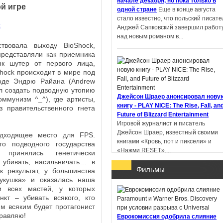
начале декабря, но пока только в
й игре
одной стране
Еще в конце августа
стало известно, что польский писате
Пандемониум. Город
Анджей Сапковский завершил работ
тёмных секретов -
над новым романом в...
Евгений Гаглоев
твовала выходу BioShock,
представляли как приемника
нк шутер от первого лица,
hock происходит в мире под
роде Эндрю Райана (Andrew
л создать подводную утопию
Ученик рейнджера.
Джейсон Шраер анонсировал нову
оммунизм ^_^), где артисты,
Руины Горлана - Джон
книгу - PLAY NICE: The Rise, Fall, an
 правительственного гнета
Фланаган
Future of Blizzard Entertainment
Игровой журналист и писатель
Джейсон Шраер, известный своими
одходящее место для FPS.
книгами «Кровь, пот и пиксели» и
го подводного государства
«Нажми RESET»,...
принялись генетически
 убивать, насильничать… в
Фильмы
к результат, у большинства
кукушка» и оказалась наша
и всех мастей, у которых
нкт – убивать всякого, кто
В Китае литературную премию
им всяким будет протагонист
получил роман, написанный с
дравляю!
Еврокомиссия одобрила слияние
помощью ИИ
Профессор Пекинског