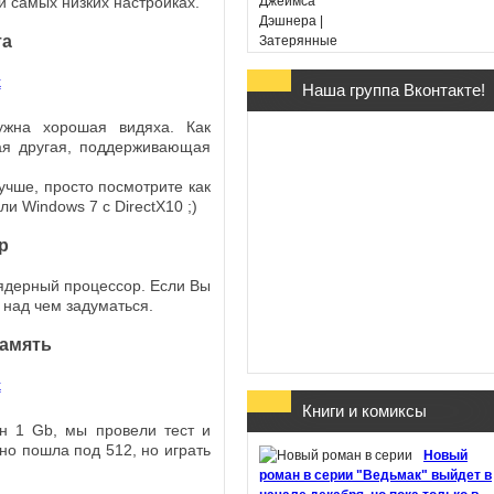
и самых низких настройках.
та
Наша группа Вконтакте!
Гарри Поттер и Дары
Смерти - Дж. К. Ролин
ужна хорошая видяха. Как
(в переводе Марии
я другая, поддерживающая
Спивак)
чше, просто посмотрите как
ли Windows 7 с DirectX10 ;)
р
иядерный процессор. Если Вы
Хроники Этории. Тени
 над чем задуматься.
прошлого - Михаил
память
Костин
Книги и комиксы
ен 1 Gb, мы провели тест и
Здесь обитают
чно пошла под 512, но играть
Новый
призраки - Джон Бойн
роман в серии "Ведьмак" выйдет в