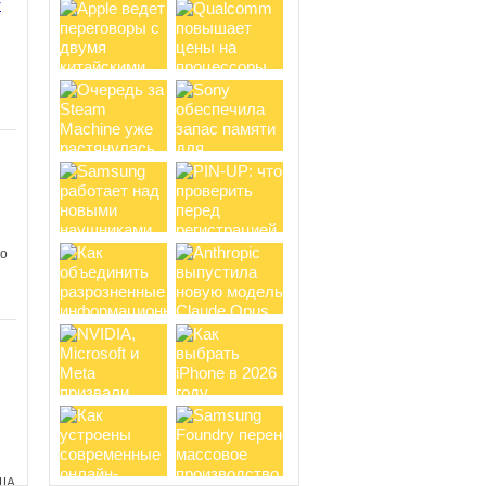
y
ом
Новый хит от Netflix:
анимационный сериал Terminator
Zero получает восторженные
отзывы зрителей
Несколько дней
назад на стриминговом сервисе
Netflix состоялась премьера
анимационного сериала Terminator
Zero от...
и
 о
в
о
Вселенная Cyberpunk 2077
обзаведется анимационными
проектами, но ждать второй сезон
Edgerunners не стоит
В сентябре
2022 года на Netflix вышел аниме-
сериал Cyberpunk: Edgerunners,
получивший 100% свежести от
критиков и 95%...
ША