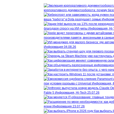
корпоративного документооборота: почему безо
ваша "работа" в Dota разрушает семью
Информ
благодаря спросу на ИИ-чипы
Информация, Hi-
производителями памяти, внесенными в санкц
Информация
04.08.26
при условии разрыва с Universal
Информация, 
Fable 5
Информация, Hi-Tech
25.07.26
кухни
Информация
23.07.26
Как выбрать i