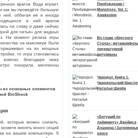
енних врагов. Вода играет,
Пробуждение /
ак как вы проведёте большую
Monstress, Vol. 1:
о ней, оббегая её и иногда
Awakening
ходящихся в ней врагов
лись на славу и даже сейчас
дной для питья» для жадных
аз. На момент релиза игры
Во главе «Круглого
 качества на максимум были
Стола»: метаморфоз
итормаживал на их мощных
литературной
тройки, то игра становилась
артурианы
 компах, благодаря чему
ыстро покорила миллионы
Чародол. Книга 1.
Чародольский браслет
дин из основных элементов
Наталья Щерба
ной BioShock
ции
«Бегущий по
ий, которые можно снизить,
лабиринту» Джеймса
 можете менять много опций
Дэшнера | Затерянные
тва на вашем компьютере. К
хаосе