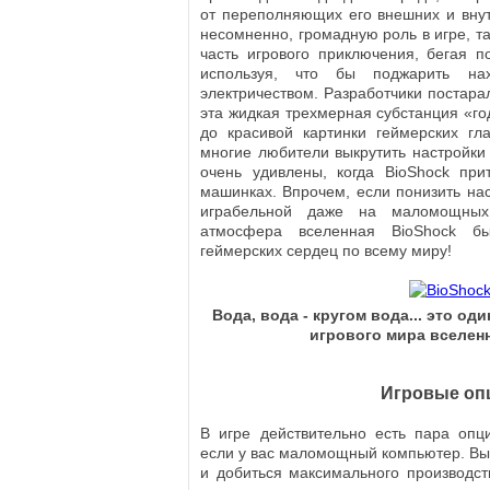
от переполняющих его внешних и внутр
несомненно, громадную роль в игре, т
часть игрового приключения, бегая п
используя, что бы поджарить на
электричеством. Разработчики постара
эта жидкая трехмерная субстанция «го
до красивой картинки геймерских гл
многие любители выкрутить настройки
очень удивлены, когда BioShock пр
машинках. Впрочем, если понизить нас
играбельной даже на маломощных
атмосфера вселенная BioShock б
геймерских сердец по всему миру!
Вода, вода - кругом вода... это о
игрового мира вселен
Игровые оп
В игре действительно есть пара опц
если у вас маломощный компьютер. Вы
и добиться максимального производс