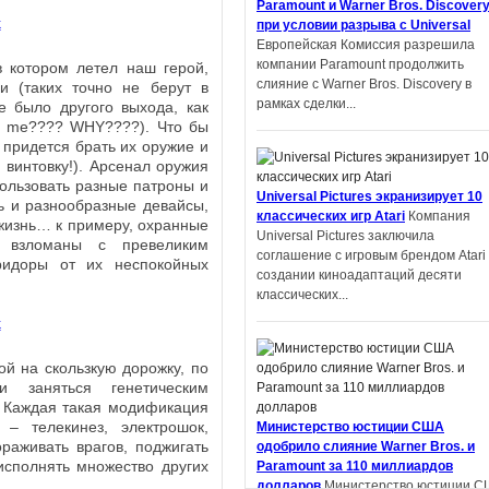
Paramount и Warner Bros. Discover
университета Шэнь Ян получил
при условии разрыва с Universal
престижную награду на литературн
Европейская Комиссия разрешила
конкурсе в Китае. Но оказалось,...
компании Paramount продолжить
в котором летел наш герой,
слияние с Warner Bros. Discovery в
и (таких точно не берут в
рамках сделки...
е было другого выхода, как
y me???? WHY????). Что бы
 придется брать их оружие и
 винтовку!). Арсенал оружия
Автор фанфиков по «Властелину
ользовать разные патроны и
Universal Pictures экранизирует 10
колец» подал в суд на Amazon и
ь и разнообразные девайсы,
классических игр Atari
Компания
теперь должен выплатить компани
жизнь… к примеру, охранные
Universal Pictures заключила
$134 тысяч
Деметрий Полихрон,
 взломаны с превеликим
соглашение с игровым брендом Atari
обвинивший Amazon и Tolkien Estate 
ридоры от их неспокойных
создании киноадаптаций десяти
том, что компании украли идеи из ег
классических...
фанфика по «Властелину...
ой на скользкую дорожку, по
 заняться генетическим
 Каждая такая модификация
Apple экранизирует серию научно-
– телекинез, электрошок,
Министерство юстиции США
фантастических книг «Дневники
раживать врагов, поджигать
одобрило слияние Warner Bros. и
Киллербота»
Apple работает над
исполнять множество других
Paramount за 110 миллиардов
экранизацией отмеченных премией
долларов
Министерство юстиции С