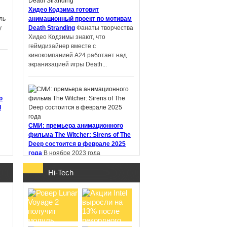
Хидео Кодзима готовит
ль
анимационный проект по мотивам
у
Death Stranding
Фанаты творчества
PIN-UP: что
Хидео Кодзимы знают, что
проверить перед
геймдизайнер вместе с
регистрацией и
кинокомпанией A24 работает над
первым депоз ...
экранизацией игры Death...
ю
d
Samsung работает
над новыми
СМИ: премьера анимационного
наушниками Galaxy
фильма The Witcher: Sirens of The
Buds с не ...
Deep состоится в феврале 2025
года
В ноябре 2023 года
стриминговый сервис Netflix
анонсировал анимационный фильм
Hi-Tech
"Ведьмак: Сирены глубин" (The
Witcher:...
о