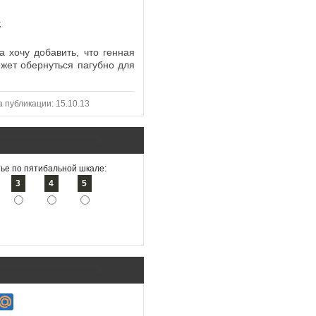
Хьюго научно-фантастических книг
завершило антимонопольное
Марты Уэллс «Дневники
расследование в отношении
Киллербота»....
приобретения компанией Paramount
Skydance...
а хочу добавить, что генная
жет обернуться пагубно для
Анджей Сапковский выпустит нов
а публикации: 15.10.13
книгу о Ведьмаке в следующем го
Постапокалиптическая игра Atomfal
Автор «Ведьмака» Анджей Сапковск
получит телевизионную адаптаци
поделился со своими поклонниками
Студия Rebellion, создавшая игру
информацией о том, когда можно
Atomfall, совместно с продюсерской
ожидать выход его...
ье по пятибальной шкале:
компанией Two Brothers Pictures сни
3
4
5
сериал по...
Комикс по вселенной Cyberpunk 20
получил премию «Хьюго»
CD Projek
Red сообщила, что комикс Cyberpunk
Стали известны дата премьеры и
2077: Big City Dreams получил прем
актерский состав фильма по моти
«Хьюго» в номинации "Лучшая...
Elden Ring
Киностудия A24 раскрыл
важные подробности об экранизаци
феноменально популярной