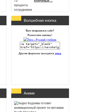
ключевые ...
Волшебная кнопка
г
Microsoft
Вам понравился сайт?
анонсировала новые
Разместите кнопку!
игры в Xbox Game
Pass на п ...
Другие форматы находятся
здесь
id Software работает
над новой частью
DOOM
Глава Xbox
Аниме
представила план
восстановления
бизнеса посл ...