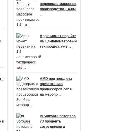
перенесла массовое
производство 1,4-нм
...
Apple может перейти
ы
на 1,4-нанометровый
техпроцесс уже ...
 -
AMD подтвердила
презентацию
процессоров Zen 6
на меропр ...
id Software потеряла
 в
73 процента
сотрудников и