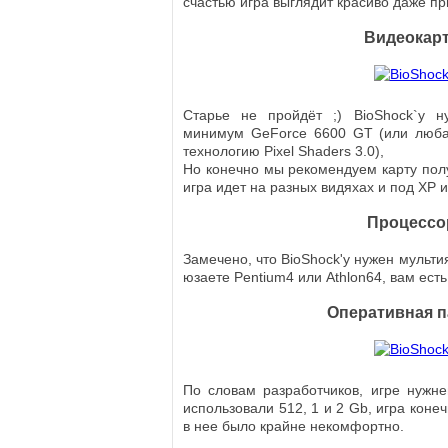
счастью игра выглядит красиво даже пр
Видеокар
Старье не пройдёт ;) BioShock`y н
минимум GeForce 6600 GT (или люба
технологию Pixel Shaders 3.0),
Но конечно мы рекомендуем карту полу
игра идет на разных видяхах и под XP и
Процессо
Замечено, что BioShock'у нужен мульт
юзаете Pentium4 или Athlon64, вам есть
Оперативная 
По словам разработчиков, игре нужн
использовали 512, 1 и 2 Gb, игра коне
в нее было крайне некомфортно.