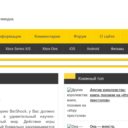
тимедиа
нформация
Комментарии
Форум
О сайте
Xbox Series X/S
Xbox One
iOS
Android
Фильмы
Книжный топ
Другие королевства:
книги, похожие на «Иг
престолов»
орию BioShock, у Вас должно
и в удивительный научно-
тый мир. Действие игры
ый буквально разламывается
Она — монстр.