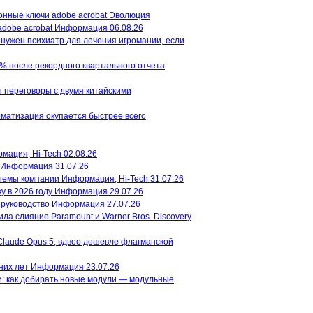
умер Акира Торияма – создатель
р
Эволюция
легендарной манги Dragon Ball,
adobe acrobat
Информация
06.08.26
дизайнер персонажей Dragon Quest
ом
 нужен психиатр для лечения игромании, если
и...
3% после рекордного квартального отчета
т переговоры с двумя китайскими
Netflix переснимет «Ван Пис» с
самого начала
Netflix объявил о
оматизация окупается быстрее всего
eed
начале сотрудничества со студией
Wit Studio, ответственной за
производство первых трех сезонов
мация, Hi-Tech
02.08.26
аниме...
Информация
31.07.26
темы компании
Информация, Hi-Tech
31.07.26
у в 2026 году
Информация
29.07.26
 руководство
Информация
27.07.26
ла слияние Paramount и Warner Bros. Discovery
Claude Opus 5, вдвое дешевле флагманской
l:
них лет
Информация
23.07.26
: как добирать новые модули — модульные
..