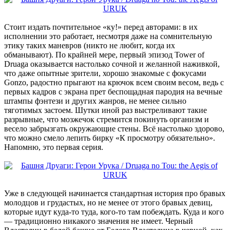
Стоит издать почтительное «ку!» перед авторами: в их
исполнении это работает, несмотря даже на сомнительную
этику таких маневров (никто не любит, когда их
обманывают). По крайней мере, первый эпизод Tower of
Druaga оказывается настолько сочной и желанной наживкой,
что даже опытные зрители, хорошо знакомые с фокусами
Gonzo, радостно прыгают на крючок всем своим весом, ведь с
первых кадров с экрана прет беспощадная пародия на вечные
штампы фэнтези и других жанров, не менее сильно
тяготимых застоем. Шутки иной раз выстреливают такие
разрывные, что мозжечок стремится покинуть организм и
весело забрызгать окружающие стены. Всё настолько здорово,
что можно смело лепить бирку «К просмотру обязательно».
Напомню, это первая серия.
Уже в следующей начинается стандартная история про бравых
молодцов и грудастых, но не менее от этого бравых девиц,
которые идут куда-то туда, кого-то там побеждать. Куда и кого
— традиционно никакого значения не имеет. Черный