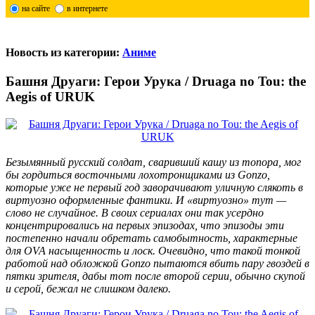
на сайте
в интернете
Новость из категории:
Аниме
Башня Друаги: Герои Урука / Druaga no Tou: the
Aegis of URUK
Безымянный русский солдат, сваривший кашу из топора, мог
бы гордиться восточными лохотронщиками из Gonzo,
которые уже не первый год заворачивают уличную слякоть в
виртуозно оформленные фантики. И «виртуозно» тут —
слово не случайное. В своих сериалах они так усердно
концентрировались на первых эпизодах, что эпизоды эти
постепенно начали обретать самобытность, характерные
для OVA насыщенность и лоск. Очевидно, что такой тонкой
работой над обложкой Gonzo пытаются вбить пару гвоздей в
пятки зрителя, дабы тот после второй серии, обычно скупой
и серой, бежал не слишком далеко.