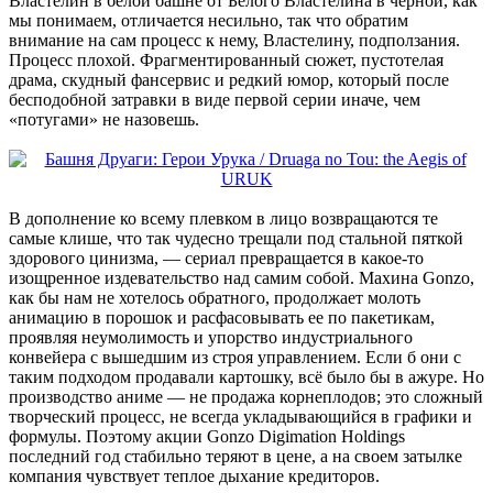
Властелин в белой башне от Белого Властелина в черной, как
мы понимаем, отличается несильно, так что обратим
внимание на сам процесс к нему, Властелину, подползания.
Процесс плохой. Фрагментированный сюжет, пустотелая
драма, скудный фансервис и редкий юмор, который после
бесподобной затравки в виде первой серии иначе, чем
«потугами» не назовешь.
В дополнение ко всему плевком в лицо возвращаются те
самые клише, что так чудесно трещали под стальной пяткой
здорового цинизма, — сериал превращается в какое-то
изощренное издевательство над самим собой. Махина Gonzo,
как бы нам не хотелось обратного, продолжает молоть
анимацию в порошок и расфасовывать ее по пакетикам,
проявляя неумолимость и упорство индустриального
конвейера с вышедшим из строя управлением. Если б они с
таким подходом продавали картошку, всё было бы в ажуре. Но
производство аниме — не продажа корнеплодов; это сложный
творческий процесс, не всегда укладывающийся в графики и
формулы. Поэтому акции Gonzo Digimation Holdings
последний год стабильно теряют в цене, а на своем затылке
компания чувствует теплое дыхание кредиторов.