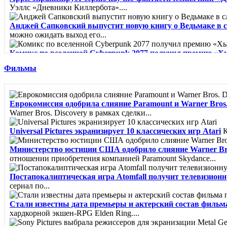
Уэллс «Дневники Киллербота»....
Анджей Сапковский выпустит новую книгу о Ведьмаке в 
можно ожидать выход его...
Комикс по вселенной Cyberpunk 2077 получил премию «Х
"Лучшая...
Фильмы
Город из пара - Карлос Руис Сафон
Сборник рассказов о миф
Клинок Тишалла - Мэтью Стовер
Минуло шесть лет с тех п
Еврокомиссия одобрила слияние Paramount и Warner Bros. 
Warner Bros. Discovery в рамках сделки...
Вайолет, созданная из шипов - Джина Чэнь
«Из грязи в кня
Universal Pictures экранизирует 10 классических игр Atari
К
Министерство юстиции США одобрило слияние Warner Bro
отношении приобретения компанией Paramount Skydance...
Постапокалиптическая игра Atomfall получит телевизион
сериал по...
Стали известны дата премьеры и актерский состав фильм
хардкорной экшен-RPG Elden Ring....