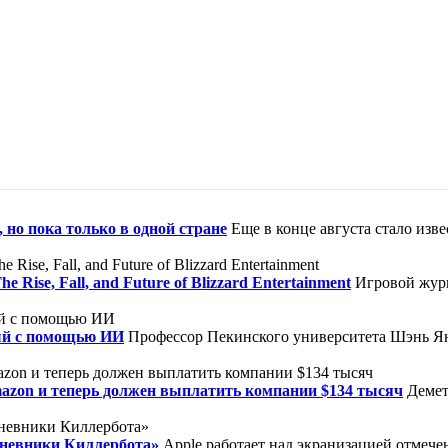
 но пока только в одной стране
Еще в конце августа стало изв
ise, Fall, and Future of Blizzard Entertainment
Игровой журн
ый с помощью ИИ
Профессор Пекинского университета Шэнь Ян
mazon и теперь должен выплатить компании $134 тысяч
Демет
Дневники Киллербота»
Apple работает над экранизацией отмеч