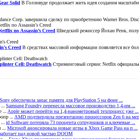
ear Solid
В Голливуде продолжает жить идея создания масштабно
nce Corp. завершила сделку по приобретению Warner Bros. Disco
flix по Assassin’s Creed
Шведский режиссер Йохан Ренк, полу
in's Creed
В средствах массовой информации появляется все бол
linter Cell: Deathwatch
Стриминговый сервис Netflix официаль
Sony обеспечила запас памяти для PlayStation 5 на фоне ...
Samsung Foundry перенесла массовое производство 1,4-нм ...
Apple может перейти на 1,4-нанометровый техпроцесс уже ...
AMD подтвердила презентацию процессоров Zen 6 на меро
id Software потеряла 73 процента сотрудников и ключевые ...
Microsoft анонсировала новые игры в Xbox Game Pass на п ...
e работает над новой частью DOOM