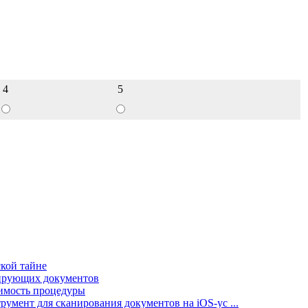
4
5
ской тайне
тирующих документов
оимость процедуры
мент для сканирования документов на iOS-ус ...