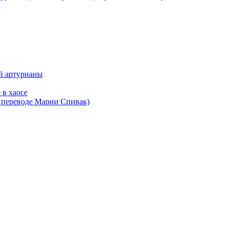
ой артурианы
 в хаосе
в переводе Марии Спивак)