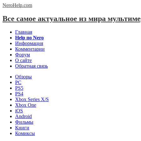
NeroHelp.
com
Все самое актуальное из мира мультим
Главная
Help по Nero
Информация
Комментарии
Форум
О сайте
Обратная связь
Обзоры
PC
PS5
PS4
Xbox Series X/S
Xbox One
iOS
Android
Фильмы
Книги
Комиксы