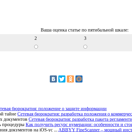
Ваша оценка статье по пятибальной шкале:
2
3
тевая бюрократия: положение о защите информации
Сетевая бюрократия: разработка положения о коммерче
Сетевая бюрократия: разработка пакета регламен
Как получить ресурс нумерации: особенности и ст
ABBYY FineScanner – мощный инстру