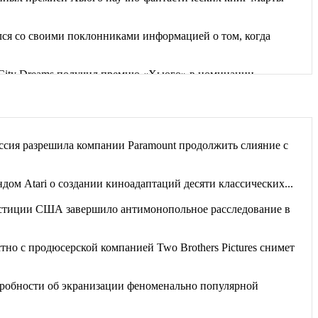
я со своими поклонниками информацией о том, когда
g City Dreams получил премию «Хьюго» в номинации
дбища забытых книг». Часть рассказов...
 невозможным, разрушив планы...
сия разрешила компании Paramount продолжить слияние с
ет, руководствуясь вещими снами, спасла от...
дом Atari о создании киноадаптаций десяти классических...
тиции США завершило антимонопольное расследование в
стно с продюсерской компанией Two Brothers Pictures снимет
робности об экранизации феноменально популярной