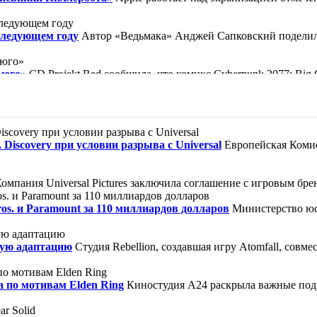
следующем году
Автор «Ведьмака» Анджей Сапковский поделилс
ьюго»
CD Projekt Red сообщила, что комикс Cyberpunk 2077: Bi
ической барселонской библиотеке, известной по вселенной «Кла
ор, как прославленный убийца Кейн совершил то, что считалось
Discovery при условии разрыва с Universal
Европейская Комис
зи» — так можно обозначить жизнь героини. Нищая девочка Вайол
омпания Universal Pictures заключила соглашение с игровым брен
s. и Paramount за 110 миллиардов долларов
Министерство юс
ную адаптацию
Студия Rebellion, создавшая игру Atomfall, совме
а по мотивам Elden Ring
Киностудия A24 раскрыла важные под