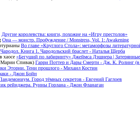
Другие королевства: книги, похожие на «Игру престолов»
Она — монстр. Пробуждение / Monstress, Vol. 1: Awakening
Во главе «Круглого Стола»: метаморфозы литературн
Чародол. Книга 1. Чародольский браслет - Наталья Щерба
«Бегущий по лабиринту» Джеймса Дэшнера | Затерянные
Гарри Поттер и Дары Смерти - Дж. К. Ролинг (
ки Этории. Тени прошлого - Михаил Костин
раки - Джон Бойн
Пандемониум. Город тёмных секретов - Евгений Гаглоев
ик рейнджера. Руины Горлана - Джон Фланаган