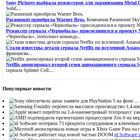
Sony Pictures выбрала режиссеров для экранизации Metal G
Solid,...
Paramount приобрела Warner Bros.
Компания Paramount Skyda
Режиссер сериала «Чернобыль» присоединился к проекту Net
«Чернобыль», пополнил команду...
Стали известны детали сериала Netflix по вселенной Assass
франшизы...
Netflix анонсировал второй сезон анимационного сериала Sp
сериала Splinter Cell:...
Популярные новости
id Softwar