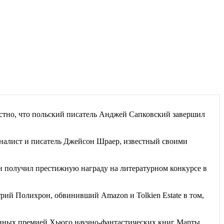
естно, что польский писатель Анджей Сапковский завершил
алист и писатель Джейсон Шраер, известный своими
 получил престижную награду на литературном конкурсе в
рий Полихрон, обвинивший Amazon и Tolkien Estate в том,
енных премией Хьюго научно-фантастических книг Марты