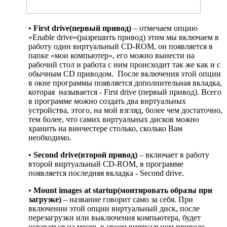
•
First drive(первый привод)
– отмечаем опцию
«Enable drive»(разрешить привод) этим мы включаем в
работу один виртуальный CD-ROM, он появляется в
папке «мои компьютер», его можно вынести на
рабочий стол и работа с ним происходит так же как и с
обычным CD приводом. После включения этой опции
в окне программы появляется дополнительная вкладка,
которая называется - First drive (первый привод). Всего
в программе можно создать два виртуальных
устройства, этого, на мой взгляд, более чем достаточно,
тем более, что самих виртуальных дисков можно
хранить на винчестере столько, сколько Вам
необходимо.
•
Second drive(второй привод)
– включает в работу
второй виртуальный CD-ROM, в программе
появляется последняя вкладка - Second drive.
•
Mount images at startup(монтировать образы при
загрузке)
– название говорит само за себя. При
включении этой опции виртуальный диск, после
перезагрузки или выключения компьютера, будет
оставаться на месте, в своем виртуальном приводе.