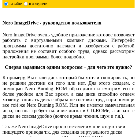
на сайте
в интернете
Nero ImageDrive - руководство пользователя
Nero ImageDrive очень удобное приложение которое позволяет
работать с виртуальными компакт дисками. Интерфейс
программы достаточно нагляден и разобраться с работой
приложения не составит особого труда, однако рассмотрим
настройки программы более подробно.
Сперва зададимся одним вопросом – для чего это нужно?
К примеру, Вы взяли диск который бы хотели скопировать, но
не решили достоин он того или нет. Для этого создаем, с
помощью Nero Burning ROM образ диска и смотрим его в
более удобное для Вас время, а сам диск спокойно отдаем
хозяину, записать диск с образа не составит труда при помощи
все той же Nero Burning ROM. Или же имеется замечательная
игра, но она требует наличие диска в CD-ROMе, а играть с
диска не совсем удобно (долгое время чтения, шум и т.д.).
Так же Nero ImageDrive просто незаменим при отсутствии
пишущего привода т.к. для создания виртуального диска