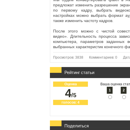
предложат изменить разрешение экран
по первому кадру, выбрать видеок
настройках можно выбрать формат ауд
также изменить частоту кадров.
После этого можно с чистой совест
видео». Длительность процесса завис
компьютера, параметров заданных в
выбранных характеристик конечного фа
Просмотров: 3838
Комментариев: 0
Дат
Рейтинг статьи
Оценка
Ваша оценка стат
4
1
2
/5
голосов:
4
Поделиться