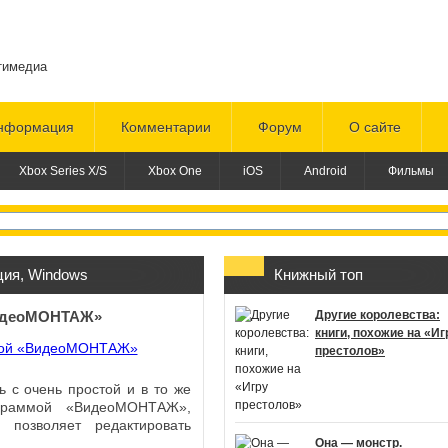
тимедиа
нформация
Комментарии
Форум
О сайте
Xbox Series X/S
Xbox One
iOS
Android
Фильмы
ция
,
Windows
Книжный топ
ВидеоМОНТАЖ»
Другие королевства:
книги, похожие на «Иг
престолов»
 с очень простой и в то же
граммой «ВидеоМОНТАЖ»,
 позволяет редактировать
Она — монстр.