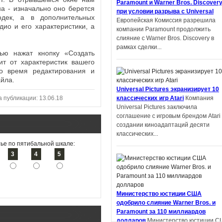
Paramount и Warner Bros. Discover
университета Шэнь Ян получил
а - изначально оно берется
при условии разрыва с Universal
престижную награду на литературн
одек, а в дополнительных
Европейская Комиссия разрешила
конкурсе в Китае. Но оказалось,...
ио и его характеристики, а
компании Paramount продолжить
слияние с Warner Bros. Discovery в
рамках сделки...
ью нажат кнопку «Создать
ит от характеристик вашего
о время редактирования и
йла.
Автор фанфиков по «Властелину
Universal Pictures экранизирует 10
колец» подал в суд на Amazon и
а публикации: 13.06.18
классических игр Atari
Компания
теперь должен выплатить компани
Universal Pictures заключила
$134 тысяч
Деметрий Полихрон,
соглашение с игровым брендом Atari
обвинивший Amazon и Tolkien Estate 
создании киноадаптаций десяти
том, что компании украли идеи из ег
классических...
фанфика по «Властелину...
ье по пятибальной шкале:
3
4
5
Apple экранизирует серию научно-
Министерство юстиции США
фантастических книг «Дневники
одобрило слияние Warner Bros. и
Киллербота»
Apple работает над
Paramount за 110 миллиардов
экранизацией отмеченных премией
долларов
Министерство юстиции С