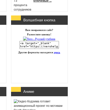
ключевые ...
Волшебная кнопка
г
Microsoft
Вам понравился сайт?
анонсировала новые
Разместите кнопку!
игры в Xbox Game
Pass на п ...
Другие форматы находятся
здесь
id Software работает
над новой частью
DOOM
Глава Xbox
Аниме
представила план
восстановления
бизнеса посл ...