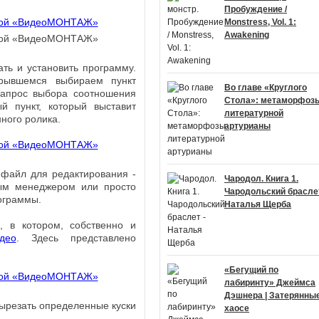
Пробуждение /
Monstress, Vol. 1:
Awakening
ать и установить программу.
крывшемся выбираем пункт
Во главе «Круглого
запрос выбора соотношения
Стола»: метаморфоз
й пункт, который выставит
литературной
ного ролика.
артурианы
 файл для редактирования -
Чародол. Книга 1.
ным менеджером или просто
Чародольский браслет
ограммы.
Наталья Щерба
, в котором, собственно и
део
. Здесь представлено
«Бегущий по
лабиринту» Джеймса
Дэшнера | Затерянные
вырезать определенные куски
хаосе