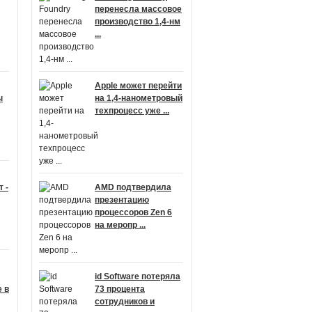
перенесла массовое
производство 1,4-нм
...
Apple может перейти
ы
на 1,4-нанометровый
техпроцесс уже ...
 -
AMD подтвердила
презентацию
процессоров Zen 6
на меропр ...
id Software потеряла
 в
73 процента
сотрудников и