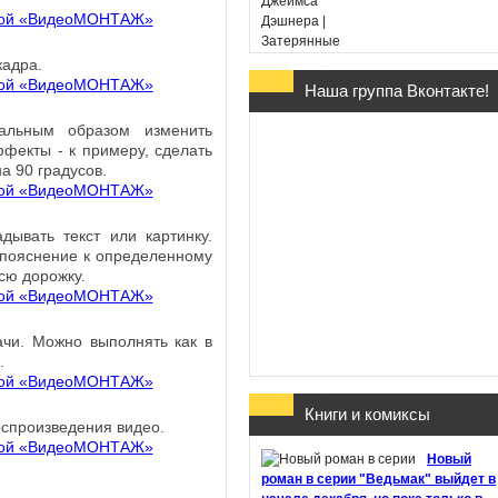
кадра.
Наша группа Вконтакте!
Гарри Поттер и Дары
Смерти - Дж. К. Ролин
альным образом изменить
(в переводе Марии
фекты - к примеру, сделать
Спивак)
на 90 градусов.
дывать текст или картинку.
 пояснение к определенному
всю дорожку.
Хроники Этории. Тени
прошлого - Михаил
ачи. Можно выполнять как в
Костин
.
Книги и комиксы
воспроизведения видео.
Здесь обитают
Новый
призраки - Джон Бойн
роман в серии "Ведьмак" выйдет в