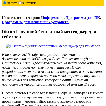
на сайте
в интернете
Новость из категории:
Информация
,
Программы для ПК
,
Программы для мобильных устройств
Discord - лучший бесплатный мессенджер для
геймеров
В недалеком 2015 году свет увидела неплохая, но
бесперспективная MOBA-игра Fates Forever от студии
Hammer & Chisel. Продержалась она на плаву всего один год,
после чего игроки потеряли к ней интерес. И для
разработчиков этот момент стал поворотным, т.к. именно
тогда они перенаправили все свои силы на разработку VoIP-
приложения для геймеров, которое в данный момент
приносит им многомиллионные доходы. И имя ему Discord!
Discord сочетает в себе все плюсы Skype и TeamSpeak и имеет
одно огромное преимущество перед данными программными
продуктами – чрезвычайно низкую задержку передачи
сообщений. Эту особенность сразу же оценили по