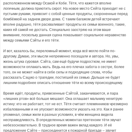
расположенном между Осакой и Кобе. Тётя, что кажется вполне
логичным, должна приютить сирот. На новое место Сейта приходит не с
пустыми руками, привозит с собой ценные продукты, схороненные перед
бомбёжкой на заднем дворе дома. С таким багажом детей встречают
вполне радушно, тётя расхваливает продукты из семьи военного, такие,
каких ей самой не достать. Специально заостряю на этом ваше
внимание, поскольку данная сцена показывает социальное неравенство
между семьями Сэйты и его тёти.
И вот, казалось бы, переломный момент, когда всё могло пойти по-
другому. Думаю, эти мысли непременно посещали и автора. Но, увы,
жизнь штука суровая. Сэйта, сам ещё будучи подростком, не имеет
возможности оплакать мать. Ведь на его плечах забота о сестре, более
того, он не может найти в себе силы и подходящие слова, чтобы
рассказать Сэцуко о трагедии, постигшей их семью. Дальше не будет
лишним подробнее описать отношение тёти ко всему происходящему.
Время идёт, продукты, привезенные Сэйтой, заканчиваются, и пара
«лишних ртов» всё больше мешают. Она оглашает мальчику нехитрую
истину: кто не работает, тот не ест. Тётя считает племянников чрезмерно
избалованными и не упускает возможности указать на это. Как я ранее
упоминал, семьи жили в разных условиях, в чём женщина видела
несправедливость. В определенных моментах претензии тёти звучат
небезосновательно. В трудное время важен вклад каждого. И её
предложение Сэйте – присоединится к пожарной бригаде – звучит