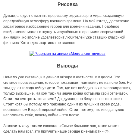
Рисовка
Думаю, следует отметить прорисовку окружающего мира, создающую
определённую атмосферу военного времени. На мой взгляд, достаточно
характерное изображение героев для времени издания. Подобное
изображение может отпугнуть искушённых творениями современной
анимации, но вполне удовлетворит любителей уже ставших классикой
фильмов. Хотя здесь картинка не главное.
Выводы
Немало уже сказано, и в данном обзоре в частности, и в целом. Это
сильное произведение, которое показывает нам войну не на поле боя. Но
там, где от голода гибнут дети. Там, где нет победивших или проигравших,
только выжившие. На ком так или иначе война оставила свой отпечаток.
Стоит ли смотреть это аниме? Да, думаю, оно безусловно того стоит.
Стоит хотя бы потому, что признано одним из лучших в своём роде,
посвященном Второй мировой войне. Стоит потому, что иногда нужно
напоминать себе, почему война – это плохо.
Закончить хочу такими словами: «Самое большое зло, какое может
сделать нам враг, это приучить наше сердце к ненависти» (Ф.