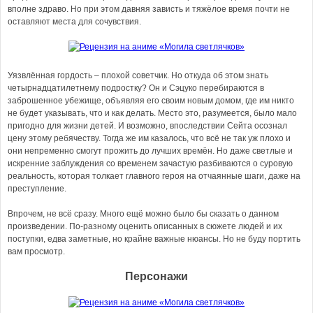
вполне здраво. Но при этом давняя зависть и тяжёлое время почти не
оставляют места для сочувствия.
Уязвлённая гордость – плохой советчик. Но откуда об этом знать
четырнадцатилетнему подростку? Он и Сэцуко перебираются в
заброшенное убежище, объявляя его своим новым домом, где им никто
не будет указывать, что и как делать. Место это, разумеется, было мало
пригодно для жизни детей. И возможно, впоследствии Сейта осознал
цену этому ребячеству. Тогда же им казалось, что всё не так уж плохо и
они непременно смогут прожить до лучших времён. Но даже светлые и
искренние заблуждения со временем зачастую разбиваются о суровую
реальность, которая толкает главного героя на отчаянные шаги, даже на
преступление.
Впрочем, не всё сразу. Много ещё можно было бы сказать о данном
произведении. По-разному оценить описанных в сюжете людей и их
поступки, едва заметные, но крайне важные нюансы. Но не буду портить
вам просмотр.
Персонажи