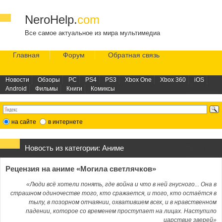
NeroHelp.
com
Все самое актуальное из мира мультимедиа
Главная
Форум
Обратная связь
Новости
Обзоры
PC
PS4
PS3
Xbox One
Xbox 360
iOS
Android
Фильмы
Книги
Комиксы
на сайте
в интернете
Новость из категории:
Аниме
Рецензия на аниме «Могила светлячков»
«Люди всё хотели понять, где война и что в ней гнусного... Она в
страшном одиночестве того, кто сражается, и того, кто остаётся в
тылу, в позорном отчаянии, охватившем всех, и в нравственном
падении, которое со временем проступает на лицах. Наступило
царствие зверей»