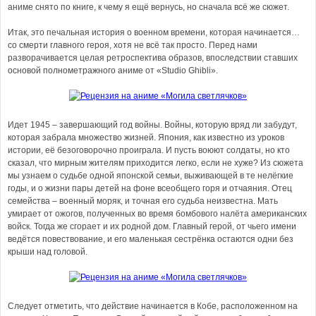
аниме снято по книге, к чему я ещё вернусь, но сначала всё же сюжет.
Итак, это печальная история о военном времени, которая начинается…
со смерти главного героя, хотя не всё так просто. Перед нами
разворачивается целая ретроспектива образов, впоследствии ставших
основой полнометражного аниме от «Studio Ghibli».
Идет 1945 – завершающий год войны. Войны, которую вряд ли забудут,
которая забрала множество жизней. Япония, как известно из уроков
истории, её безоговорочно проиграла. И пусть воюют солдаты, но кто
сказал, что мирным жителям приходится легко, если не хуже? Из сюжета
мы узнаем о судьбе одной японской семьи, выживающей в те нелёгкие
годы, и о жизни пары детей на фоне всеобщего горя и отчаяния. Отец
семейства – военный моряк, и точная его судьба неизвестна. Мать
умирает от ожогов, полученных во время бомбового налёта американских
войск. Тогда же сгорает и их родной дом. Главный герой, от чьего имени
ведётся повествование, и его маленькая сестрёнка остаются одни без
крыши над головой.
Следует отметить, что действие начинается в Кобе, расположенном на