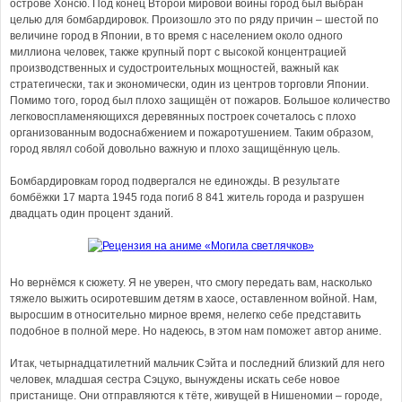
острове Хонсю. Под конец Второй мировой войны город был выбран
целью для бомбардировок. Произошло это по ряду причин – шестой по
величине город в Японии, в то время с населением около одного
миллиона человек, также крупный порт с высокой концентрацией
производственных и судостроительных мощностей, важный как
стратегически, так и экономически, один из центров торговли Японии.
Помимо того, город был плохо защищён от пожаров. Большое количество
легковоспламеняющихся деревянных построек сочеталось с плохо
организованным водоснабжением и пожаротушением. Таким образом,
город являл собой довольно важную и плохо защищённую цель.
Бомбардировкам город подвергался не единожды. В результате
бомбёжки 17 марта 1945 года погиб 8 841 житель города и разрушен
двадцать один процент зданий.
Но вернёмся к сюжету. Я не уверен, что смогу передать вам, насколько
тяжело выжить осиротевшим детям в хаосе, оставленном войной. Нам,
выросшим в относительно мирное время, нелегко себе представить
подобное в полной мере. Но надеюсь, в этом нам поможет автор аниме.
Итак, четырнадцатилетний мальчик Сэйта и последний близкий для него
человек, младшая сестра Сэцуко, вынуждены искать себе новое
пристанище. Они отправляются к тёте, живущей в Нишеномии – городе,