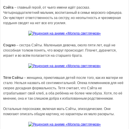
Сэйта
– главный герой, от чьего имени идёт рассказ.
Четырнадцатилетний мальчик, воспитанный в семье морского офицера.
Он чувствует ответственность за сестру, но неопытность и чрезмерная
гордыня сводят на нет все его усилия.
Сэцуко
– сестра Сэйты. Маленькая девочка, около пяти лет, ещё не
способная толком понять, что вокруг происходит. Плачет, дурачится,
играет и во всём полагается на старшего брата.
Тётя Сэйты
– женщина, приютившая детей после того, как их матери не
стало. Нельзя назвать её сентиментальной. Опека племянников для неё
скорее досадная формальность. Тетя считает, что Сэйта не
отрабатывает свой хлеб, а оба ребёнка не более чем обуза. Хотя, по её
мнению, она и так слишком добра к избалованным родственникам.
Остальные персонажи, включая мать Сэйты, эпизодические. Они
помогают описать общую картину, но характеры их мало раскрыты.