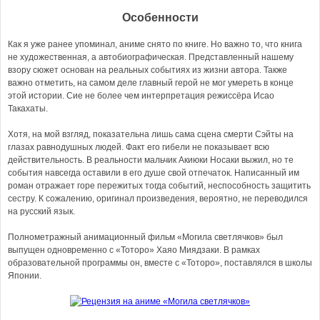
Особенности
Как я уже ранее упоминал, аниме снято по книге. Но важно то, что книга
не художественная, а автобиографическая. Представленный нашему
взору сюжет основан на реальных событиях из жизни автора. Также
важно отметить, на самом деле главный герой не мог умереть в конце
этой истории. Сие не более чем интерпретация режиссёра Исао
Такахаты.
Хотя, на мой взгляд, показательна лишь сама сцена смерти Сэйты на
глазах равнодушных людей. Факт его гибели не показывает всю
действительность. В реальности мальчик Акиюки Носаки выжил, но те
события навсегда оставили в его душе свой отпечаток. Написанный им
роман отражает горе пережитых тогда событий, неспособность защитить
сестру. К сожалению, оригинал произведения, вероятно, не переводился
на русский язык.
Полнометражный анимационный фильм «Могила светлячков» был
выпущен одновременно с «Тоторо» Хаяо Миядзаки. В рамках
образовательной программы он, вместе с «Тоторо», поставлялся в школы
Японии.