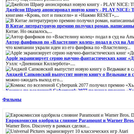
Джейсон Шраер анонсировал новую книгу - PLAY NICE: The R
книгами «Кровь, пот и пиксели» и «Нажми RESET»,...
В Китае литературную премию получил роман, написанн
Китае. Но оказалось,...
Автор фанфиков по «Властелину колец» подал в суд на A
что компании украли идеи из его фанфика по «Властелину...
Apple экранизирует серию научно-фантастических книг «
Уэллс «Дневники Киллербота»....
Анджей Сапковский выпустит новую книгу о Ведьмаке в 
можно ожидать выход его...
Комикс по вселенной Cyberpunk 2077 получил премию «Х
"Лучшая...
Фильмы
Город из пара - Карлос Руис Сафон
Сборник рассказов о миф
Клинок Тишалла - Мэтью Стовер
Минуло шесть лет с тех п
Еврокомиссия одобрила слияние Paramount и Warner Bros. 
Warner Bros. Discovery в рамках сделки...
Вайолет, созданная из шипов - Джина Чэнь
«Из грязи в кня