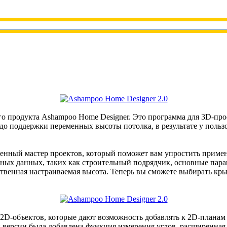
о продукта Ashampoo Home Designer. Это программа для 3D-про
 поддержки переменных высоты потолка, в результате у пользов
ренный мастер проектов, который поможет вам упростить приме
ных данных, таких как строительный подрядчик, основные пара
ственная настраиваемая высота. Теперь вы сможете выбирать к
2D-объектов, которые дают возможность добавлять к 2D-планам 
й версии была добавлена функция измерения углов, расширенная