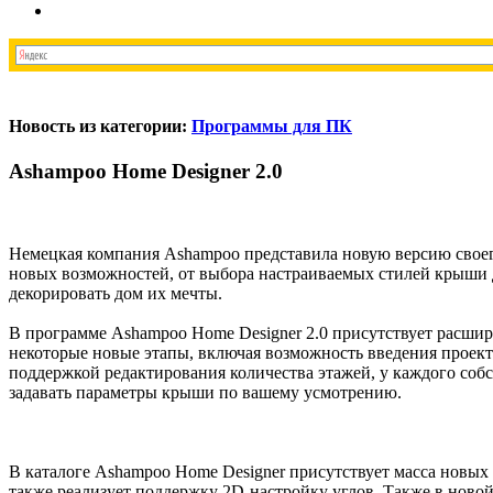
Новость из категории:
Программы для ПК
Ashampoo Home Designer 2.0
Немецкая компания Ashampoo представила новую версию своег
новых возможностей, от выбора настраиваемых стилей крыши до
декорировать дом их мечты.
В программе Ashampoo Home Designer 2.0 присутствует расши
некоторые новые этапы, включая возможность введения проект
поддержкой редактирования количества этажей, у каждого соб
задавать параметры крыши по вашему усмотрению.
В каталоге Ashampoo Home Designer присутствует масса новых 
также реализует поддержку 2D-настройку углов. Также в ново