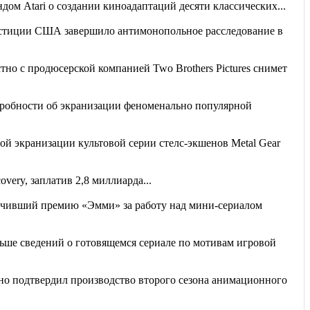
дом Atari о создании киноадаптаций десяти классических...
тиции США завершило антимонопольное расследование в
стно с продюсерской компанией Two Brothers Pictures снимет
робности об экранизации феноменально популярной
й экранизации культовой серии стелс-экшенов Metal Gear
very, заплатив 2,8 миллиарда...
чивший премию «Эмми» за работу над мини-сериалом
ьше сведений о готовящемся сериале по мотивам игровой
но подтвердил производство второго сезона анимационного