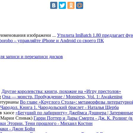
Утилита ImBatch 1.80 предлагает фу
orobo – управляйте iPhone и Android со своего ПК
я записи и перезаписи дисков
Другие королевства: книги, похожие на «Игру престолов»
Она — монстр. Пробуждение / Monstress, Vol. 1: Awakening
Во главе «Круглого Стола»: метаморфозы литературн
Чародол. Книга 1. Чародольский браслет - Наталья Щерба
«Бегущий по лабиринту» Джеймса Дэшнера | Затерянные
Гарри Поттер и Дары Смерти - Дж. К. Ролинг (
ки Этории. Тени прошлого - Михаил Костин
раки - Джон Бойн