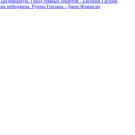
Пандемониум. Город тёмных секретов - Евгений Гаглоев
ик рейнджера. Руины Горлана - Джон Фланаган