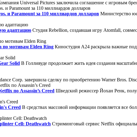
омпания Universal Pictures заключила соглашение с игровым брен
s. и Paramount за 110 миллиардов долларов
Министерство юс
ную адаптацию
Студия Rebellion, создавшая игру Atomfall, совме
а по мотивам Elden Ring
Киностудия A24 раскрыла важные под
ear Solid
В Голливуде продолжает жить идея создания масштабно
nce Corp. завершила сделку по приобретению Warner Bros. Disco
flix по Assassin’s Creed
Шведский режиссер Йохан Ренк, полу
in's Creed
В средствах массовой информации появляется все бол
linter Cell: Deathwatch
Стриминговый сервис Netflix официаль