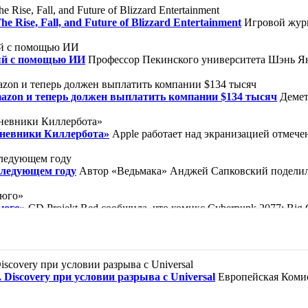
ise, Fall, and Future of Blizzard Entertainment
Игровой журн
ый с помощью ИИ
Профессор Пекинского университета Шэнь Ян
mazon и теперь должен выплатить компании $134 тысяч
Демет
Дневники Киллербота»
Apple работает над экранизацией отмеч
следующем году
Автор «Ведьмака» Анджей Сапковский поделилс
ьюго»
CD Projekt Red сообщила, что комикс Cyberpunk 2077: Bi
ической барселонской библиотеке, известной по вселенной «Кла
ор, как прославленный убийца Кейн совершил то, что считалось
Discovery при условии разрыва с Universal
Европейская Комис
зи» — так можно обозначить жизнь героини. Нищая девочка Вайол