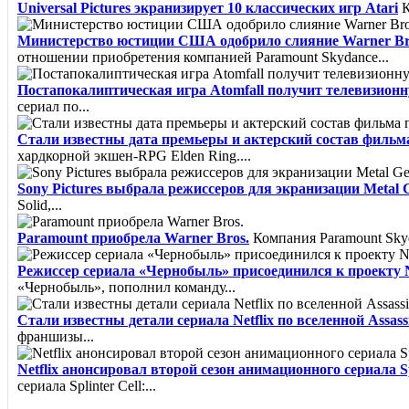
Universal Pictures экранизирует 10 классических игр Atari
К
Министерство юстиции США одобрило слияние Warner Bro
отношении приобретения компанией Paramount Skydance...
Постапокалиптическая игра Atomfall получит телевизион
сериал по...
Стали известны дата премьеры и актерский состав фильм
хардкорной экшен-RPG Elden Ring....
Sony Pictures выбрала режиссеров для экранизации Metal G
Solid,...
Paramount приобрела Warner Bros.
Компания Paramount Skyda
Режиссер сериала «Чернобыль» присоединился к проекту Net
«Чернобыль», пополнил команду...
Стали известны детали сериала Netflix по вселенной Assass
франшизы...
Netflix анонсировал второй сезон анимационного сериала Sp
сериала Splinter Cell:...