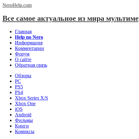
NeroHelp.
com
Все самое актуальное из мира мультим
Главная
Help по Nero
Информация
Комментарии
Форум
О сайте
Обратная связь
Обзоры
PC
PS5
PS4
Xbox Series X/S
Xbox One
iOS
Android
Фильмы
Книги
Комиксы