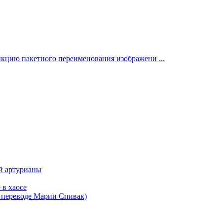
нкцию пакетного переименования изображени ...
ой артурианы
 в хаосе
в переводе Марии Спивак)