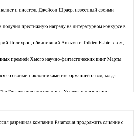
алист и писатель Джейсон Шраер, известный своими
 получил престижную награду на литературном конкурсе в
рий Полихрон, обвинивший Amazon и Tolkien Estate в том,
енных премией Хьюго научно-фантастических книг Марты
я со своими поклонниками информацией о том, когда
g City Dreams получил премию «Хьюго» в номинации
дбища забытых книг». Часть рассказов...
 невозможным, разрушив планы...
сия разрешила компании Paramount продолжить слияние с
ет, руководствуясь вещими снами, спасла от...